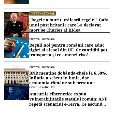
INTERNAȚIONAL
„Regele a murit, trăiască regele!” Gafa
unui post britanic care l-a declarat
mort pe Charles al III-lea
Puterea Financiara
Reguli noi pentru românii care aduc
țigări și alcool din UE. Ce cantități pot
transporta și ce amenzi riscă
Puterea Financiara
BNR menține dobânda-cheie la 6,50%.
Inflația a scăzut în iunie, dar
economia rămâne sub presiune
Oficiuldestiri.ro
Atacurile cibernetice expun
vulnerabilitățile statului român: ANP
repetă scenariul e‑Terra. Ce ascund
comunicările oficiale și cine răspunde