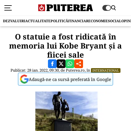
DEZVALUIRI
ACTUALITATE
POLITICĂ
FINANCIAR
ECONOMIE
SOCIAL
OPIN
O statuie a fost ridicată în
memoria lui Kobe Bryant și a
fiicei sale
Publicat: 28 ian. 2022, 09:30, de
Puterea.ro
, în
INTERNAȚIONAL
Adaugă-ne ca sursă preferată în Google