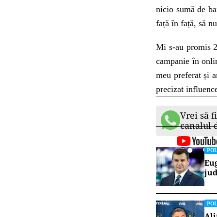
nicio sumă de ba
față în față, să 
Mi s-au promis 2
campanie în onlin
meu preferat și a
precizat influence
Vrei să f
canalul
POL
Eug
jud
POL
Ali