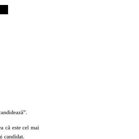
candidează”.
ea că este cel mai
ui candidat.