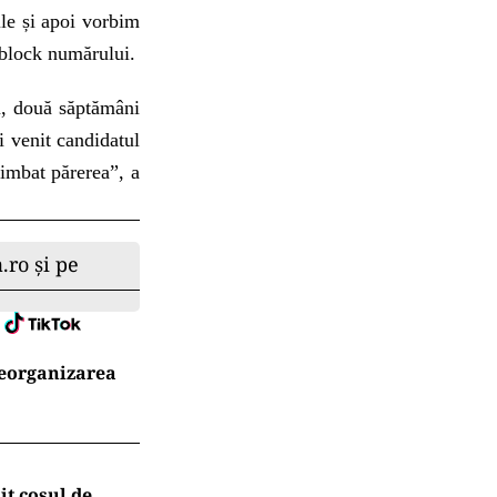
le și apoi vorbim
i block numărului.
u, două săptămâni
i venit candidatul
himbat părerea”, a
.ro și pe
reorganizarea
t coșul de