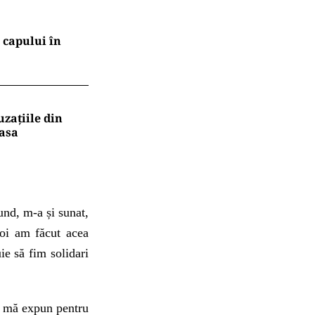
l capului în
uzațiile din
masa
nd, m-a și sunat,
oi am făcut acea
e să fim solidari
nu mă expun pentru