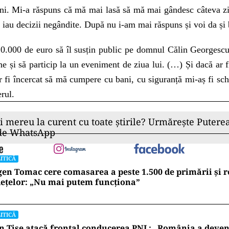
ni. Mi-a răspuns că mă mai lasă să mă mai gândesc câteva zi
nu iau decizii negândite. După nu i-am mai răspuns și voi da ș
0.000 de euro să îl susțin public pe domnul Călin Georgesc
e și să particip la un eveniment de ziua lui. (…) Și dacă ar f
r fi încercat să mă cumpere cu bani, cu siguranță mi-aș fi sc
rul.
ii mereu la curent cu toate știrile? Urmărește Puterea
 de WhatsApp
ITICĂ
en Tomac cere comasarea a peste 1.500 de primării și 
ețelor: „Nu mai putem funcționa”
ITICĂ
n Tișe atacă frontal conducerea PNL: „România a deveni