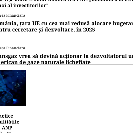
oi al investitorilor”
rea Financiara
mânia, țara UE cu cea mai redusă alocare bugetar
ntru cercetare și dezvoltare, în 2025
rea Financiara
ansgaz vrea să devină acționar la dezvoltatorul u
erican de gaze naturale lichefiate
netice
litățile
: ANP