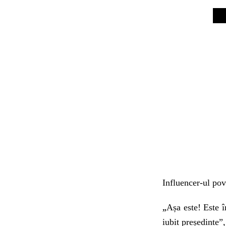
Influencer-ul pov
„
Așa este! Este î
iubit președinte”,