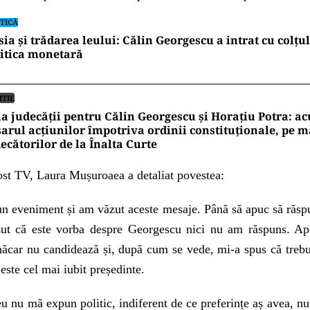
TICĂ
ia și trădarea leului: Călin Georgescu a intrat cu colțu
itica monetară
ITIE
a judecății pentru Călin Georgescu și Horațiu Potra: ac
arul acțiunilor împotriva ordinii constituționale, pe 
ecătorilor de la Înalta Curte
post TV, Laura Mușuroaea a detaliat povestea:
un eveniment și am văzut aceste mesaje. Până să apuc să răspu
ut că este vorba despre Georgescu nici nu am răspuns. Ap
măcar nu candidează și, după cum se vede, mi-a spus că trebui
 este cel mai iubit președinte.
u nu mă expun politic, indiferent de ce preferințe aș avea, 