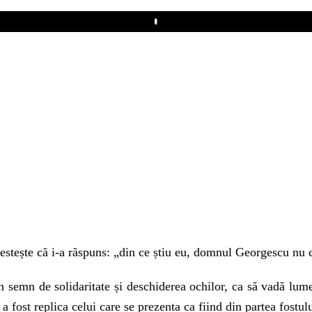
Play
estește că i-a răspuns: „din ce știu eu, domnul Georgescu nu 
n semn de solidaritate și deschiderea ochilor, ca să vadă lum
 a fost replica celui care se prezenta ca fiind din partea fostul