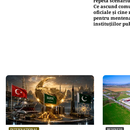
repetă scenariu
Ce ascund comu
oficiale și cin
pentru mentena
instituțiilor pu
INTERNAȚIONAL
BUSINESS