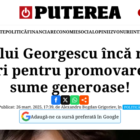
TE
POLITICĂ
FINANCIAR
ECONOMIE
SOCIAL
OPINII
ZVONURI
IN
lui Georgescu încă 
ri pentru promovare
sume generoase!
Publicat: 26 mart. 2025, 17:39, de
Alexandru Bogdan Grigoriev
, în
POLITIC
Adaugă-ne ca sursă preferată în Google