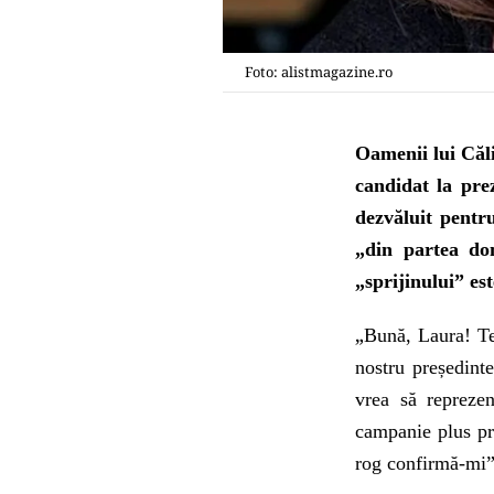
Foto: alistmagazine.ro
Oamenii lui Căl
candidat la pre
dezvăluit pentr
„din partea do
„sprijinului” es
„
Bună, Laura! Te
nostru președint
vrea să repreze
campanie plus pre
rog confirmă-mi”