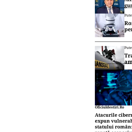
gun
Pute
Ro
pe
Pute
Tr
am
Oficiuldestiri.ro
Atacurile ciber
expun vulnerabi
statului român