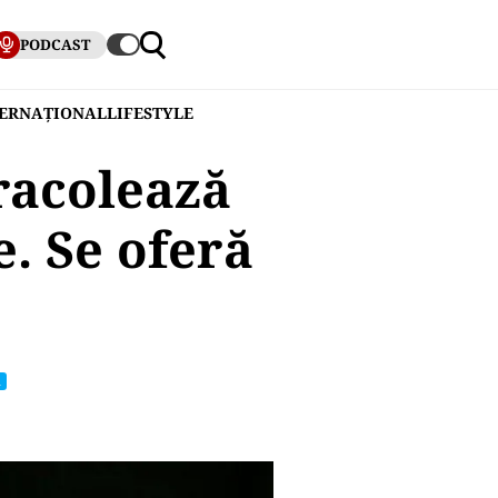
PODCAST
TERNAȚIONAL
LIFESTYLE
racolează
. Se oferă
Ă