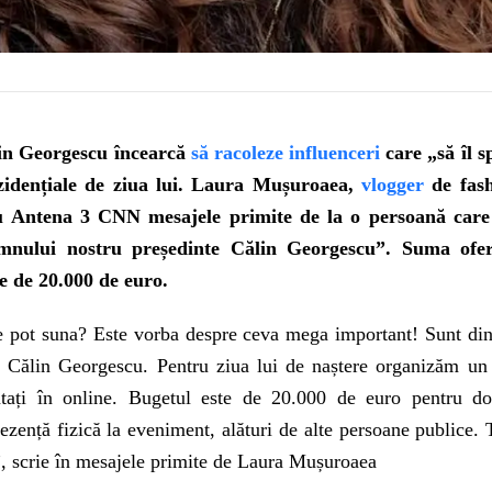
in Georgescu încearcă
să racoleze influenceri
care „să îl s
zidențiale de ziua lui. Laura Mușuroaea,
vlogger
de fash
u Antena 3 CNN mesajele primite de la o persoană care 
mnului nostru președinte Călin Georgescu”. Suma ofer
te de 20.000 de euro.
 pot suna? Este vorba despre ceva mega important! Sunt di
e Călin Georgescu. Pentru ziua lui de naștere organizăm u
ntați în online. Bugetul este de 20.000 de euro pentru d
zență fizică la eveniment, alături de alte persoane publice. 
, scrie în mesajele primite de Laura Mușuroaea