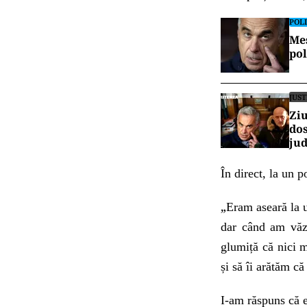
POLI
Mes
pol
JUST
Ziu
dos
jud
În direct, la un 
„
Eram aseară la 
dar când am văz
glumiță că nici 
și să îi arătăm că
I-am răspuns că e