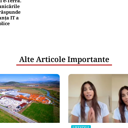
l e‑Terra.
nicările
e răspunde
nța IT a
blice
Alte Articole Importante
LIFESTYLE