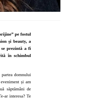
prijine” pe fostul
ion și beauty, a
se prezintă a fi
ită în schimbul
n partea domnului
n eveniment și am
ouă săptămâni de
Te-ar interesa? Te