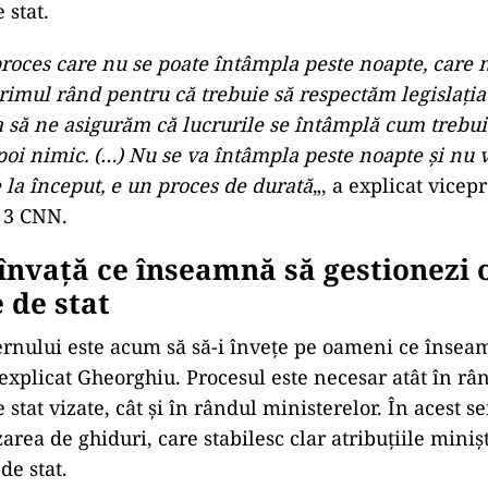
 stat.
roces care nu se poate întâmpla peste noapte, care 
rimul rând pentru că trebuie să respectăm legislația
a să ne asigurăm că lucrurile se întâmplă cum trebui
oi nimic. (…) Nu se va întâmpla peste noapte și nu v
 la început, e un proces de durată
„, a explicat vicep
 3 CNN.
 învață ce înseamnă să gestionezi 
 de stat
nului este acum să să-i învețe pe oameni ce înseam
explicat Gheorghiu. Procesul este necesar atât în râ
stat vizate, cât și în rândul ministerelor. În acest se
area de ghiduri, care stabilesc clar atribuțiile minișt
de stat.