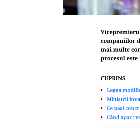
Vicepremieru
companiilor d
mai multe cons
procesul este 
CUPRINS
Legea modific
Miniștrii înv
Ce pași concr
Când apar rez