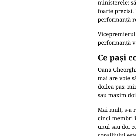
ministerele: să
foarte precisi
performanță re
Vicepremierul 
performanță va
Ce pași c
Oana Gheorghiu
mai are voie s
doilea pas: mi
sau maxim doi 
Mai mult, s-a 
cinci membri î
unul sau doi c
consiliului es