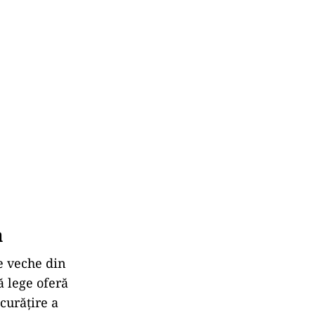
a
e veche din
ă lege oferă
curățire a