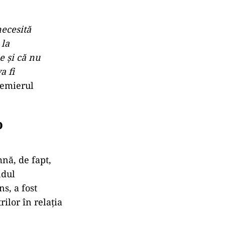
necesită
 la
e și că nu
a fi
remierul
o
nă, de fapt,
ndul
ns, a fost
rilor în relația