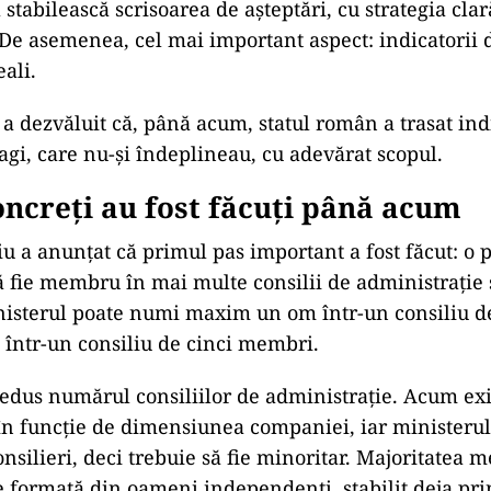
 stabilească scrisoarea de așteptări, cu strategia clar
. De asemenea, cel mai important aspect: indicatorii 
ali.
a dezvăluit că, până acum, statul român a trasat ind
gi, care nu-și îndeplineau, cu adevărat scopul.
oncreți au fost făcuți până acum
 a anunțat că primul pas important a fost făcut: o 
ă fie membru în mai multe consilii de administrație 
nisterul poate numi maxim un om într-un consiliu d
într-un consiliu de cinci membri.
redus numărul consiliilor de administrație. Acum exist
n funcție de dimensiunea companiei, iar ministerul
onsilieri, deci trebuie să fie minoritar. Majoritatea 
te formată din oameni independenți, stabilit deja pri