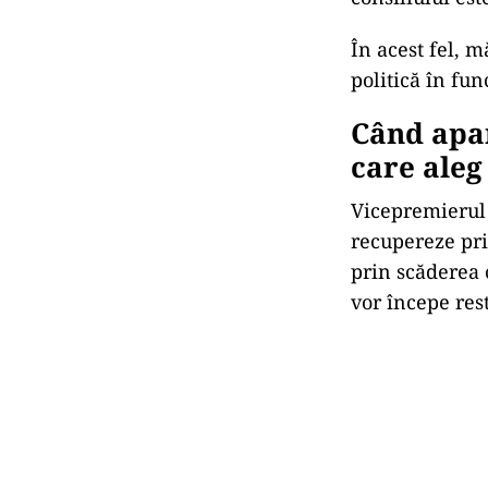
În acest fel, m
politică în fun
Când apar
care ale
Vicepremierul 
recupereze pri
prin scăderea 
vor începe res