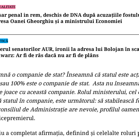
UALITATE
ar penal in rem, deschis de DNA după acuzațiile fostul
esa Oanei Gheorghiu și a ministrului Economiei
TICĂ
erul senatorilor AUR, ironii la adresa lui Bolojan în sc
warz: Ar fi de râs dacă nu ar fi de plâns
mnă o companie de stat? Înseamnă că statul este acț
 sau 100% este o companie de stat.
Asta nu înseamnă
e joace cu această companie. Rolul ministerului, cel 
 statul în companie, este următorul: să stabilească f
consiliul de Administrație are nevoie, profilul oamen
vicepremierul.
 a completat afirmația, definind și celelalte roluri 