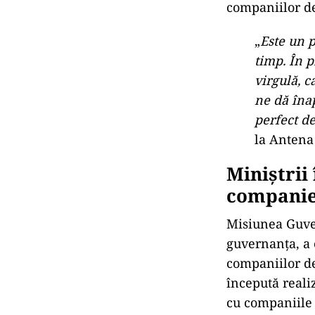
companiilor de
„
Este
un p
timp. În p
virgulă, c
ne dă înap
perfect de
la Antena
Miniștrii
companie
Misiunea Guver
guvernanța, a 
companiilor de 
începută realiz
cu companiile 