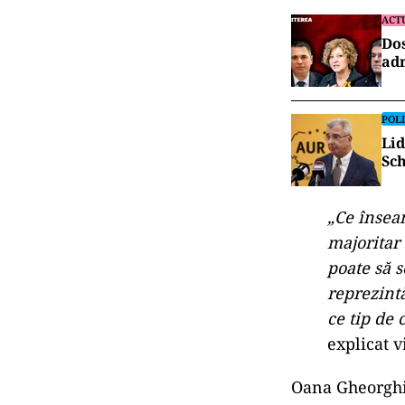
ACT
Dos
adr
POLI
Lid
Sch
„Ce însea
majoritar
poate să s
reprezintă
ce tip de 
explicat 
Oana Gheorghiu