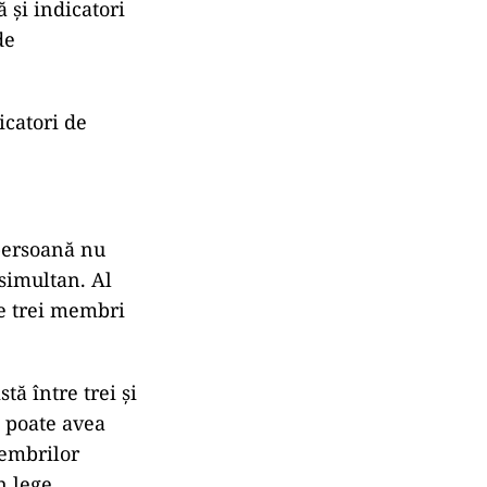
ă și indicatori
de
icatori de
persoană nu
simultan. Al
e trei membri
ă între trei și
 poate avea
membrilor
n lege.