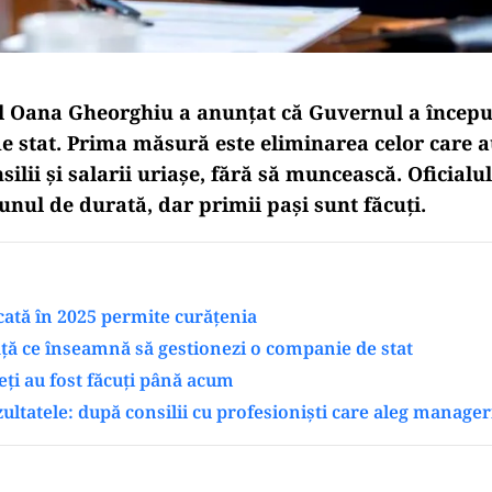
l Oana Gheorghiu a anunțat că Guvernul a încep
e stat. Prima măsură este eliminarea celor care au
ilii și salarii uriașe, fără să muncească. Oficialul
unul de durată, dar primii pași sunt făcuți.
ată în 2025 permite curățenia
ață ce înseamnă să gestionezi o companie de stat
eți au fost făcuți până acum
ultatele: după consilii cu profesioniști care aleg manage