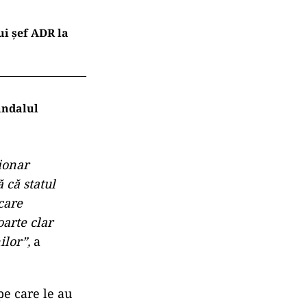
ui șef ADR la
andalul
ionar
 că statul
care
oarte clar
ilor”,
a
pe care le au