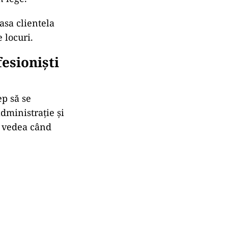
lasa clientela
e locuri.
esioniști
ep să se
dministrație și
r vedea când