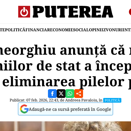
TE
POLITICĂ
FINANCIAR
ECONOMIE
SOCIAL
OPINII
ZVONURI
IN
eorghiu anunță că
ilor de stat a încep
eliminarea pilelor 
Publicat: 07 feb. 2026, 22:43, de
Andreea Pavaloiu
, în
POLITICĂ
Adaugă-ne ca sursă preferată în Google