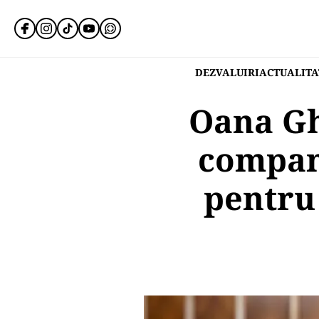
DEZVALUIRI
ACTUALITA
Oana Gh
compani
pentru 