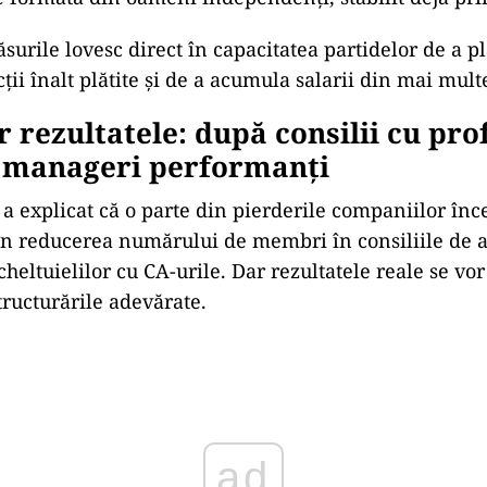
ăsurile lovesc direct în capacitatea partidelor de a p
cții înalt plătite și de a acumula salarii din mai mult
 rezultatele: după consilii cu prof
g manageri performanți
a explicat că o parte din pierderile companiilor înc
n reducerea numărului de membri în consiliile de a
cheltuielilor cu CA-urile. Dar rezultatele reale se vo
tructurările adevărate.
ad