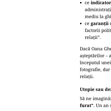
ce
indicator
administraţi
mediu la ghi
ce
garanții
d
factorii pol
relații”.
Dacă Oana Ghe
aşteptărilor – 
începutul une
fotografie, dar
relaţii.
Utopie sau de
Să ne imagină
furat”
. Un an 