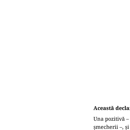
Această declar
Una pozitivă –
şmecherii –, ş