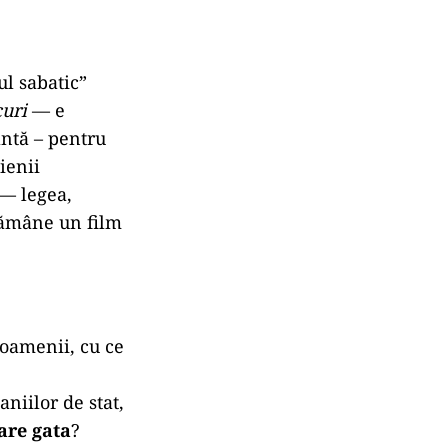
ul sabatic”
uri
— e
antă – pentru
ienii
 — legea,
 rămâne un film
oamenii, cu ce
niilor de stat,
are gata
?