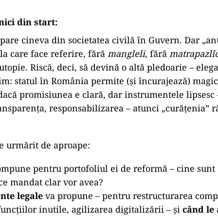
nici din start:
apare cineva din societatea civilă în Guvern. Dar „an
 la care face referire, fără
mangleli
, fără
matrapazlîc
topie. Riscă, deci, să devină o altă pledoarie – eleg
tim: statul în România permite (și încurajează) magic
dacă promisiunea e clară, dar instrumentele lipsesc
ransparenţa, responsabilizarea – atunci „curăţenia”
ie urmărit de aproape:
mpune pentru portofoliul ei de reformă – cine sunt 
ce mandat clar vor avea?
nte legale
va propune – pentru restructurarea compa
ncţiilor inutile, agilizarea digitalizării – şi
când le 