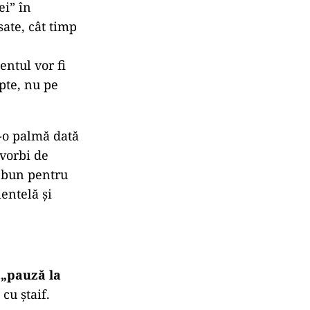
ei” în
sate, cât timp
ntul vor fi
apte, nu pe
-o palmă dată
 vorbi de
 bun pentru
ientelă şi
l
„pauză la
cu ștaif.