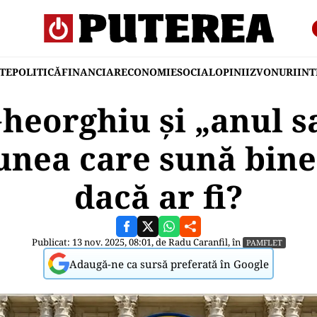
TE
POLITICĂ
FINANCIAR
ECONOMIE
SOCIAL
OPINII
ZVONURI
IN
heorghiu şi „anul sa
nea care sună bine!
dacă ar fi?
Publicat: 13 nov. 2025, 08:01, de
Radu Caranfil
, în
PAMFLET
Adaugă-ne ca sursă preferată în Google