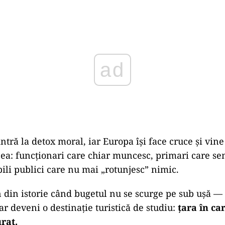
ad
ntră la detox moral, iar Europa își face cruce și vine
a: funcționari care chiar muncesc, primari care s
bili publici care nu mai „rotunjesc” nimic.
n din istorie când bugetul nu se scurge pe sub ușă — 
r deveni o destinație turistică de studiu:
țara în car
rat.