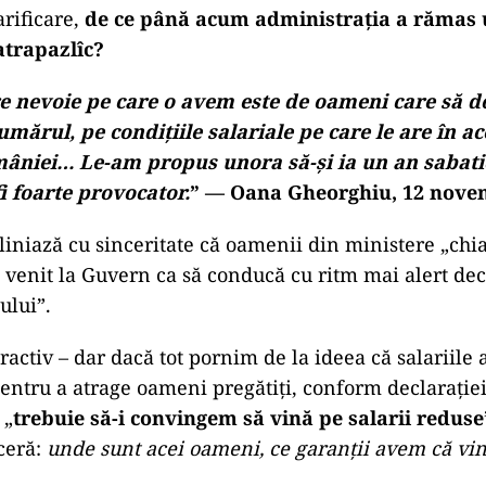
arificare,
de ce până acum administraţia a rămas 
atrapazlîc?
 nevoie pe care o avem este de oameni care să d
umărul, pe condiţiile salariale pe care le are în 
mâniei…
Le-am propus unora să-şi ia un an sabati
i foarte provocator.
” — Oana Gheorghiu, 12 novem
iniază cu sinceritate că oamenii din ministere „chia
 a venit la Guvern ca să conducă cu ritm mai alert dec
ului”.
ractiv – dar dacă tot pornim de la ideea că salariile 
pentru a atrage oameni pregătiţi, conform declarației
 „
trebuie să-i convingem să vină pe salarii reduse
ceră:
unde sunt acei oameni, ce garanţii avem că vin ş