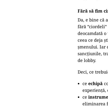
Fără să fim ci
Da, e bine că 
fără ”ciordeli”
deocamdată o u
ceea ce deja ş
șmenului. Iar 
sancțiunile, t
de lobby.
Deci, ce trebu
ce
echipă
co
experienţă, 
ce
instrume
eliminarea fu