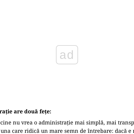
Play
aţie are două feţe:
 cine nu vrea o administraţie mai simplă, mai transp
i una care ridică un mare semn de întrebare: dacă e