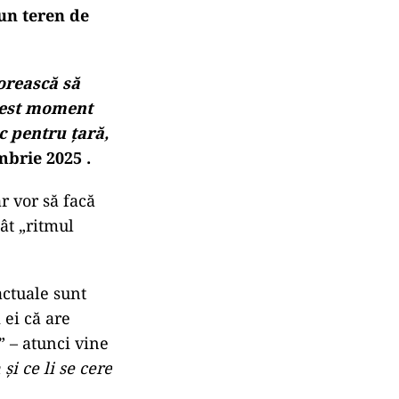
un teren de
orească să
acest moment
c pentru ţară,
brie 2025 .
r vor să facă
ât „ritmul
actuale sunt
 ei că are
” – atunci vine
i ce li se cere