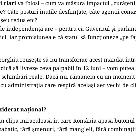
i clari
va folosi – cum va măsura impactul „curăţeni
e? Câte posturi inutile desfiinţate, câte agenţii coma
şeu redus etc?
e independenţă are – pentru că Guvernul şi parlame
itici, iar promisiunea e că statul să funcţioneze „pe f
orghiu reuşeşte să nu transforme acest mandat într
adică să livreze ceva palpabil în 12 luni – vom putea
i schimbări reale. Dacă nu, rămânem cu un moment
 cu administraţia care respiră acelaşi aer vechi de cl
ziderat național?
m clipa miraculoasă în care România apasă butonu
sabatic, fără șmenuri, fără mangleli, fără combinații 