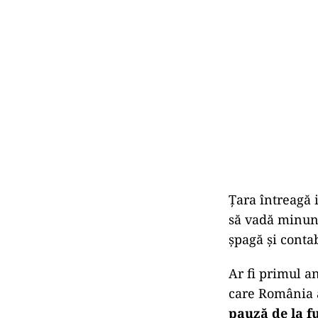
Țara întreagă i
să vadă minune
șpagă și conta
Ar fi primul a
care România a
pauză de la fu