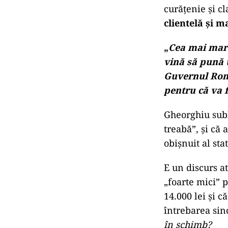
curăţenie şi cl
clientelă şi m
„
Cea mai mare
vină să pună 
Guvernul Ro
pentru că va f
Gheorghiu subl
treabă”, şi că
obişnuit al stat
E un discurs at
„foarte mici” 
14.000 lei şi că
întrebarea sin
în schimb?