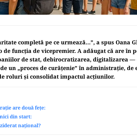
aritate completă pe ce urmează…”, a spus Oana 
o de funcția de vicepremier. A adăugat că are în p
niilor de stat, debirocratizarea, digitalizarea —
 de un „proces de curăţenie” în administraţie, de 
 roluri şi consolidat impactul acţiunilor.
raţie are două feţe:
nici din start:
ziderat național?