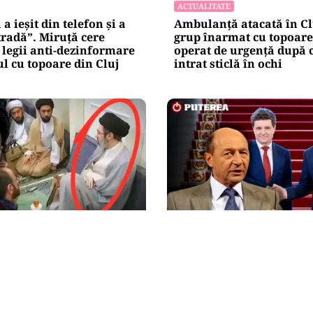
ACTUALITATE
a ieșit din telefon și a
Ambulanță atacată în Cl
tradă”. Miruță cere
grup înarmat cu topoare.
legii anti-dezinformare
operat de urgență după c
l cu topoare din Cluj
intrat sticlă în ochi
NAL
POLITICĂ
magini cu Mojtaba
Băsescu îi taxează pe Bo
 Liderul Iranului nu a
Nicușor Dan: „A avut gri
ăzut de aproape 5 luni
vadă că a luat o carte de
anticariat”