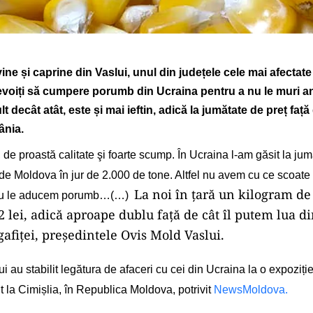
ine și caprine
din Vaslui, unul din județele cele mai afectat
evoiți să cumpere porumb din Ucraina pentru a nu le muri a
t decât atât, este și mai ieftin, adică la jumătate de preț față
ânia.
, de proastă calitate şi foarte scump. În Ucraina l-am găsit la jum
 de Moldova în jur de 2.000 de tone. Altfel nu avem cu ce scoate
La noi în țară un kilogram d
nu le aducem porumb…(…)
 2 lei, adică aproape dublu față de cât îl putem lua d
gafiței,
p
reședintele Ovis Mold Vaslui.
ui au stabilit legătura de afaceri cu cei din Ucraina la o expoziț
 la Cimișlia, în Republica Moldova, potrivit
NewsMoldova.