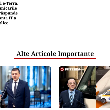
l e‑Terra.
nicările
e răspunde
nța IT a
blice
Alte Articole Importante