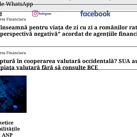
 de WhatsApp
rea Financiara
 înseamnă pentru viața de zi cu zi a românilor ra
 perspectivă negativă” acordat de agențiile financ
rea Financiara
ptură în cooperarea valutară occidentală? SUA au
 piața valutară fără să consulte BCE
netice
litățile
: ANP