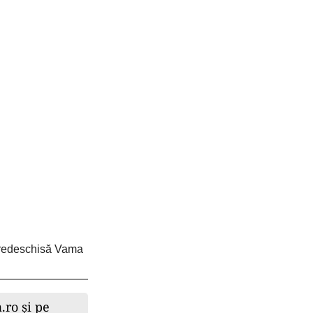
t redeschisă Vama
.ro și pe