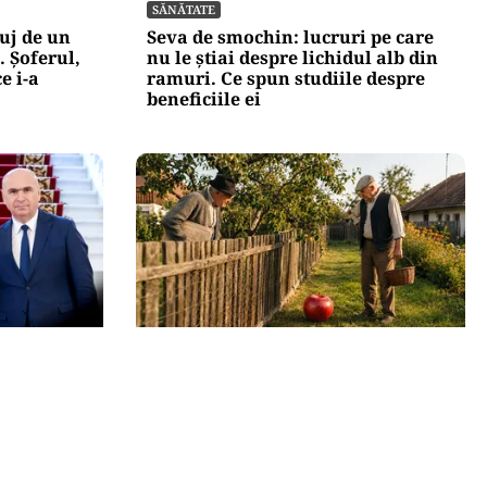
SĂNĂTATE
uj de un
Seva de smochin: lucruri pe care
 Șoferul,
nu le știai despre lichidul alb din
e i-a
ramuri. Ce spun studiile despre
beneficiile ei
SOCIAL
lojan și
Dileme de curte: la câți metri de
jă să se
gardul vecinului poți planta pomi
 la