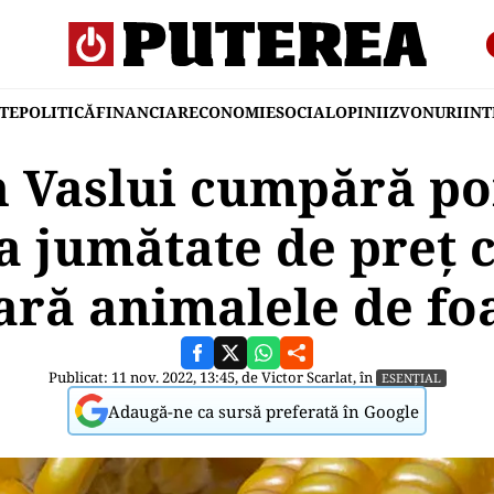
TE
POLITICĂ
FINANCIAR
ECONOMIE
SOCIAL
OPINII
ZVONURI
IN
in Vaslui cumpără p
a jumătate de preț c
ră animalele de f
Publicat: 11 nov. 2022, 13:45, de
Victor Scarlat
, în
ESENȚIAL
Adaugă-ne ca sursă preferată în Google