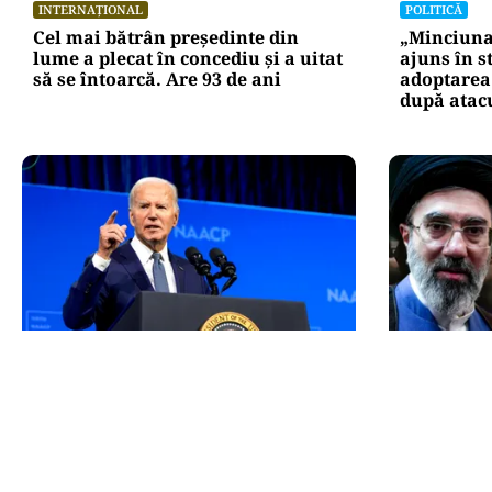
INTERNAȚIONAL
POLITICĂ
Cel mai bătrân președinte din
„Minciuna 
lume a plecat în concediu și a uitat
ajuns în s
să se întoarcă. Are 93 de ani
adoptarea 
după atacu
INTERNAȚIONAL
INTERNAȚIO
Starea lui Joe Biden se agravează:
Primele i
cancerul a metastazat. Fiul său:
Khamenei.
„Mi-aș dori să se plângă mai mult”
mai fost v