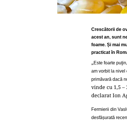
C
rescători
i
de ov
acest an, sunt n
foame. Și mai mul
practicat în Rom
„
Este foarte puţin
am vorbit la nivel
primăvară dacă 
vinde cu 1,5 –
declarat
Ion A
Fermierii din Vasl
desfășurată recent