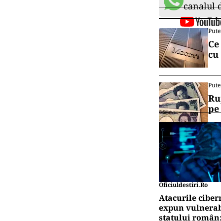
canalul
Pute
Ce
cu
Pute
Ru
pe
Oficiuldestiri.ro
Atacurile ciber
expun vulnerabi
statului român