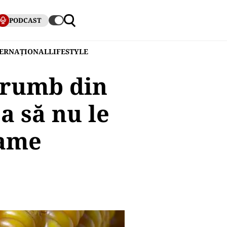
PODCAST
TERNAȚIONAL
LIFESTYLE
orumb din
a să nu le
oame