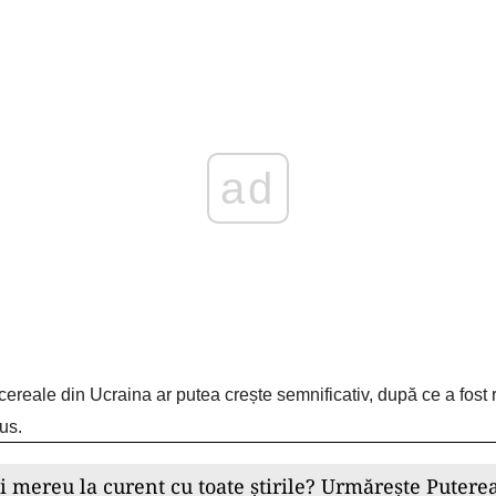
Play
 cereale din Ucraina ar putea crește semnificativ, după ce a fos
us.
ii mereu la curent cu toate știrile? Urmărește Puterea