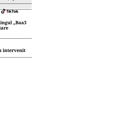
tingul „Baa3
iare
 intervenit