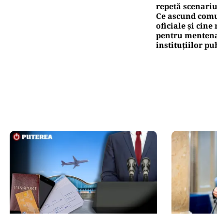
repetă scenariu
Ce ascund comu
oficiale și cin
pentru mentena
instituțiilor pu