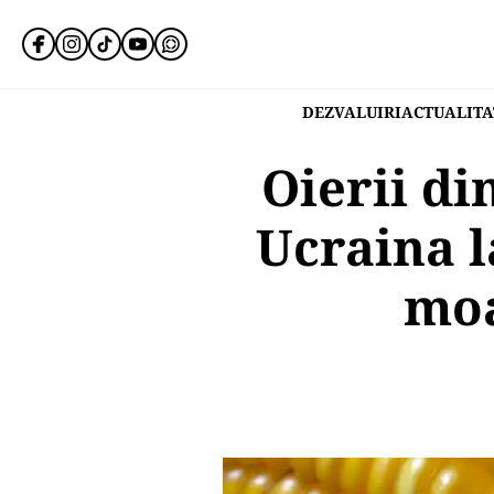
DEZVALUIRI
ACTUALITA
Oierii d
Ucraina l
moa