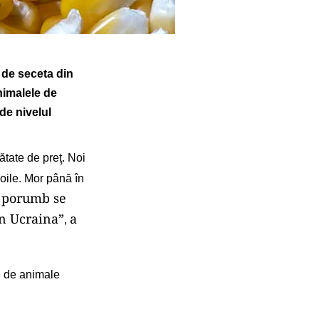
e de seceta din
nimalele de
 de nivelul
ătate de preţ. Noi
 oile. Mor până în
e porumb se
in Ucraina”
a
,
ie de animale