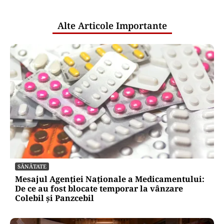
Țările UE reconfigurează conceptul
„Made in Europe” în jurul produselor,
nu al țărilor
Puterea Financiara
Canicula pune presiune pe economia
Europei și schimbă comportamentul
de consum
Oficiuldestiri.ro
Atacurile cibernetice expun
vulnerabilitățile statului român: ANP
repetă scenariul e‑Terra. Ce ascund
comunicările oficiale și cine răspunde
pentru mentenanța IT a instituțiilor
publice
Alte Articole Importante