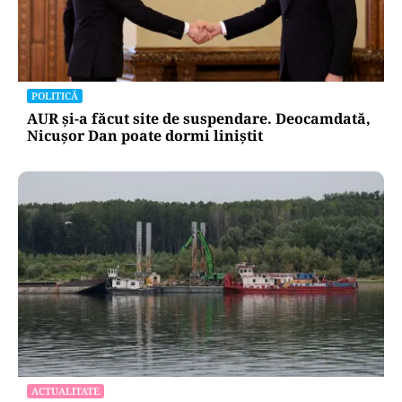
POLITICĂ
Cum a ajuns Guvernul Bolojan să piardă 11
hotărâri în instanță
POLITICĂ
AUR și-a făcut site de suspendare. Deocamdată,
Nicușor Dan poate dormi liniștit