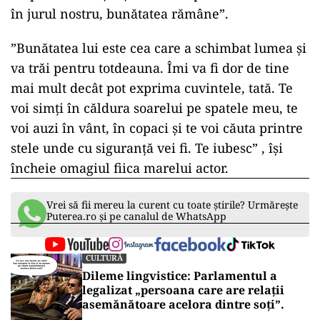
tatăl, dar este și pentru că lumea a pierdut atât
de multă bunătate. Era ca un far, cald și
luminos. Indiferent de furtunile care îl biciuiau
în jurul lui, el stătea neclintit, strălucind în
lumina lui”, scrie Sydney Poitier.
”Am crezut că avem grijă de el. Văd acum
adevărul că de fapt el avea grijă de noi. El ne
reamintea, mai ales în aceste vremuri nesigure,
de puterea BUNĂȚII. Că chiar și atunci când
corpul se slăbește și lucrurile par să se destrame
în jurul nostru, bunătatea rămâne”.
”Bunătatea lui este cea care a schimbat lumea și
va trăi pentru totdeauna. Îmi va fi dor de tine
mai mult decât pot exprima cuvintele, tată. Te
voi simți în căldura soarelui pe spatele meu, te