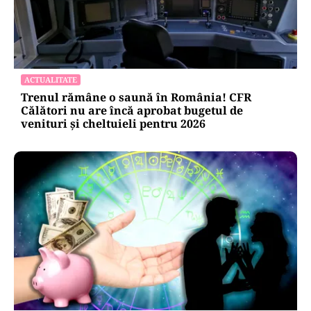
NECONVENTIONAL
FrikiPedia: răzbunarea electrocasnicelor.
Românii îl atacă pe Bolojan cu fierul de călcat
EXCLUSIV
EXCLUSIV
ACTUALITATE
Trenul rămâne o saună în România! CFR