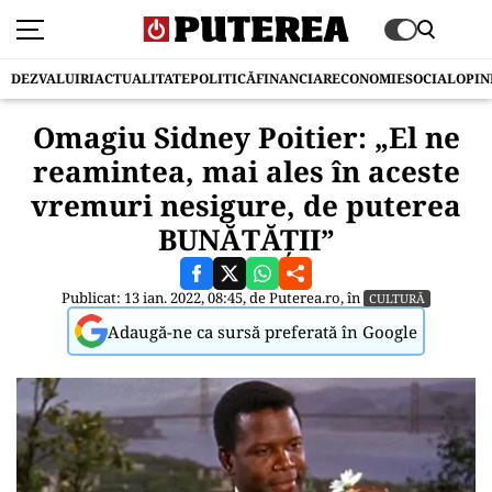
DEZVALUIRI
ACTUALITATE
POLITICĂ
FINANCIAR
ECONOMIE
SOCIAL
OPIN
Omagiu Sidney Poitier: „El ne
reamintea, mai ales în aceste
vremuri nesigure, de puterea
BUNĂTĂȚII”
Publicat: 13 ian. 2022, 08:45, de
Puterea.ro
, în
CULTURĂ
Adaugă-ne ca sursă preferată în Google