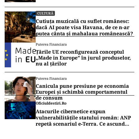
voi auzi în vânt, în copaci și te voi căuta printre
stele unde cu siguranță vei fi. Te iubesc” , își
încheie omagiul fiica marelui actor.
Vrei să fii mereu la curent cu toate știrile? Urmărește
Puterea.ro și pe canalul de WhatsApp
CULTURĂ
Dileme lingvistice: Parlamentul a
legalizat „persoana care are relații
asemănătoare acelora dintre soți”.
CULTURĂ
Cutiuța muzicală cu suflet românesc:
dacă AI poate visa Havana, de ce n-ar
putea cânta și mahalaua românească?
Puterea Financiara