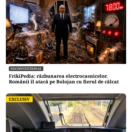
SĂNĂTATE
Mesajul Agenției Naționale a Medicamentului:
De ce au fost blocate temporar la vânzare
Colebil și Panzcebil