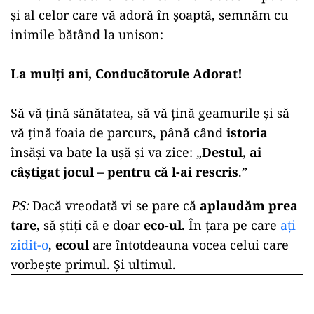
și al celor care vă adoră în șoaptă, semnăm cu
inimile bătând la unison
:
La mulți ani, Conducătorule Adorat!
Să vă țină sănătatea, să vă țină geamurile și să
vă țină foaia de parcurs, până când
istoria
însăși va bate la ușă și va zice: „
Destul, ai
câștigat jocul – pentru că l-ai rescris
.”
PS:
Dacă vreodată vi se pare că
aplaudăm prea
tare
, să știți că e doar
eco-ul
. În țara pe care
ați
zidit-o
,
ecoul
are întotdeauna vocea celui care
vorbește primul. Și ultimul.