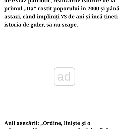
de extaz patriotic,
realizările istorice
de la
primul „Da” rostit poporului în 2000 și până
astăzi, când împliniți 73 de ani și încă țineți
istoria de guler, să nu scape.
Play
Anii așezării: „Ordine, liniște și o