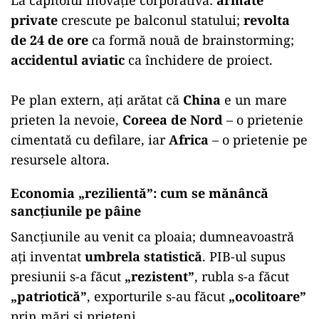
La capitolul inovație corporativă:
armate
private
crescute pe balconul statului;
revolta
de 24 de ore
ca formă nouă de brainstorming;
accidentul aviatic
ca închidere de proiect.
Pe plan extern, ați arătat că
China
e un mare
prieten la nevoie,
Coreea de Nord
– o prietenie
cimentată cu defilare, iar
Africa
– o prietenie pe
resursele altora.
Economia „rezilientă”: cum se mănâncă
sancțiunile pe pâine
Sancțiunile au venit ca ploaia; dumneavoastră
ați inventat
umbrela statistică
. PIB-ul supus
presiunii s-a făcut
„rezistent”
, rubla s-a făcut
„patriotică”
, exporturile s-au făcut
„ocolitoare”
prin mări și prieteni.