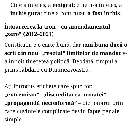
Cine a înțeles, a
emigrat
; cine n-a înțeles, a
închis gura
; cine a continuat,
a fost închis
.
Întoarcerea la tron – cu amendamentul
„zero” (2012–2021)
Constituția e o carte bună, dar
mai bună dacă o
scrii din nou
:
„resetul” limitelor de mandat
v-
a înnoit tinerețea politică. Deodată, timpul a
prins răbdare cu Dumneavoastră.
Ați introdus etichete care spun tot:
„extremism”
,
„discreditarea armatei”
,
„propagandă neconformă”
– dicționarul prin
care cuvintele complicate devin fapte penale
simple.