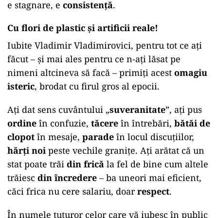
e stagnare, e
consistență
.
Cu flori de plastic și artificii reale!
Iubite Vladimir Vladimirovici, pentru tot ce ați
făcut – și mai ales pentru ce n-ați lăsat pe
nimeni altcineva să facă – primiți acest
omagiu
isteric
, brodat cu firul gros al epocii.
Ați dat sens cuvântului „
suveranitate
”, ați pus
ordine
în confuzie,
tăcere
în întrebări,
bătăi de
clopot
în mesaje,
parade
în locul discuțiilor,
hărți noi
peste vechile granițe. Ați arătat că un
stat poate trăi
din frică
la fel de bine cum altele
trăiesc
din încredere
– ba uneori mai eficient,
căci frica nu cere salariu, doar
respect
.
În numele tuturor celor care vă iubesc în public