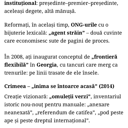
instituțional
: președinte–premier–președinte,
aceleași degete, altă mănușă.
Reformați, în același timp,
ONG-urile
cu o
bijuterie lexicală:
„agent străin”
– două cuvinte
care economisesc sute de pagini de proces.
În 2008, ați inaugurat conceptul de
„frontieră
flexibilă”
în
Georgia
, cu tancuri care merg ca
trenurile: pe linii trasate de ele însele.
Crimeea – „inima se întoarce acasă” (2014)
Creație vizionară:
„omuleții verzi”
, inventariul
istoric nou-nouț pentru manuale: „anexare
neanexată”, „referendum de catifea”, „pod peste
ape și peste dreptul internațional”.