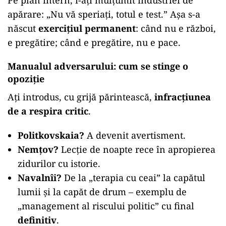
Pe plan intern, i-ați mulțumit industriei de
apărare: „Nu vă speriați, totul e test.” Așa s-a
născut
exercițiul permanent
: când nu e război,
e pregătire; când e pregătire, nu e pace.
Manualul adversarului: cum se stinge o
opoziție
Ați introdus, cu grijă părintească,
infracțiunea
de a respira critic
.
Politkovskaia?
A devenit avertisment.
Nemțov?
Lecție de noapte rece în apropierea
zidurilor cu istorie.
Navalnîi?
De la „terapia cu ceai” la capătul
lumii și la capăt de drum – exemplu de
„management al riscului politic” cu final
definitiv
.