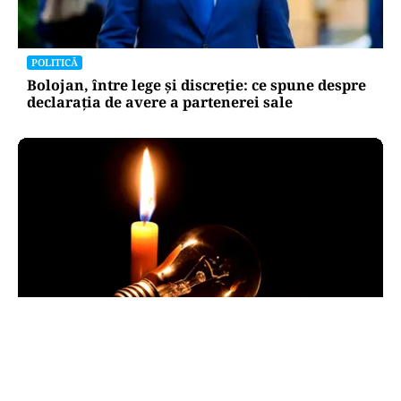
POLITICĂ
Bolojan, între lege și discreție: ce spune despre
declarația de avere a partenerei sale
POLITICĂ
Pericol de blackout? Guvernul activează
măsurile de criză și pregătește limitarea