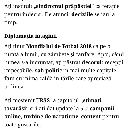
Ați instituit „
sindromul prăpăstiei
” ca terapie
pentru indeciși. De atunci,
deciziile
se iau la
timp.
Diplomația imaginii
Ați ținut
Mondialul de Fotbal 2018
ca pe o
nuntă a lumii, cu zâmbete și fanfare. Apoi, când
lumea s-a încruntat, ați păstrat
decorul
: recepții
impecabile,
șah politic
în mai multe capitale,
fani
cu inimă caldă în țările care apreciază
ordinea.
Ați moștenit
URSS
la capitolul
„stimați
tovarăși”
și i-ați dat update la 5G:
campanii
online
,
turbine de narațiune
,
content
pentru
toate gusturile.