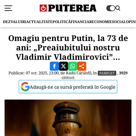
DEZVALUIRI
ACTUALITATE
POLITICĂ
FINANCIAR
ECONOMIE
SOCIAL
OPIN
Omagiu pentru Putin, la 73 de
ani: „Preaiubitului nostru
Vladimir Vladimirovici”…
Publicat: 07 oct. 2025, 23:00, de
Radu Caranfil
, în
,
3929
PAMFLET
cititori
Adaugă-ne ca sursă preferată în Google