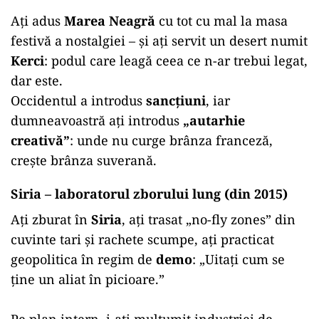
Ați adus
Marea Neagră
cu tot cu mal la masa
festivă a nostalgiei – și ați servit un desert numit
Kerci
: podul care leagă ceea ce n-ar trebui legat,
dar este.
Occidentul a introdus
sancțiuni
, iar
dumneavoastră ați introdus
„autarhie
creativă”
: unde nu curge brânza franceză,
crește brânza suverană.
Siria – laboratorul zborului lung (din 2015)
Ați zburat în
Siria
, ați trasat „no-fly zones” din
cuvinte tari și rachete scumpe, ați practicat
geopolitica în regim de
demo
: „Uitați cum se
ține un aliat în picioare.”