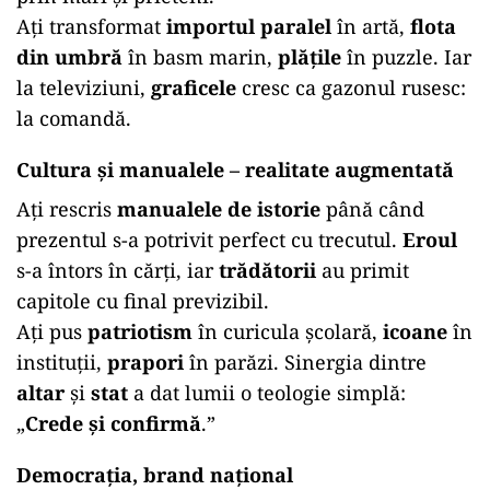
Ați transformat
importul paralel
în artă,
flota
din umbră
în basm marin,
plățile
în puzzle. Iar
la televiziuni,
graficele
cresc ca gazonul rusesc:
la comandă.
Cultura și manualele – realitate augmentată
Ați rescris
manualele de istorie
până când
prezentul s-a potrivit perfect cu trecutul.
Eroul
s-a întors în cărți, iar
trădătorii
au primit
capitole cu final previzibil.
Ați pus
patriotism
în curicula școlară,
icoane
în
instituții,
prapori
în parăzi. Sinergia dintre
altar
și
stat
a dat lumii o teologie simplă:
„
Crede și confirmă
.”
Democrația, brand național