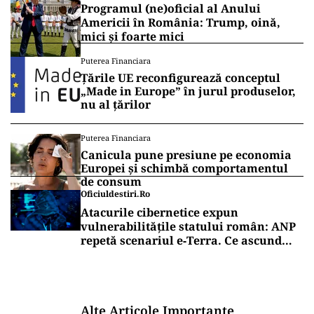
Programul (ne)oficial al Anului
Americii în România: Trump, oină,
mici și foarte mici
Puterea Financiara
Țările UE reconfigurează conceptul
„Made in Europe” în jurul produselor,
nu al țărilor
Puterea Financiara
Canicula pune presiune pe economia
Europei și schimbă comportamentul
de consum
Oficiuldestiri.ro
Atacurile cibernetice expun
vulnerabilitățile statului român: ANP
repetă scenariul e‑Terra. Ce ascund
comunicările oficiale și cine răspunde
pentru mentenanța IT a instituțiilor
publice
Alte Articole Importante