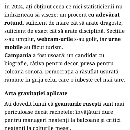
În 2024, ați obținut ceea ce nici statisticienii nu
îndrăzneau să viseze: un procent
cu adevărat
rotund
, suficient de mare cât să arate dragoste,
suficient de exact cât să arate disciplină. Secțiile
s-au umplut,
webcam-urile
s-au golit, iar
urne
mobile
au făcut turism.
Campania
a fost ușoară: un candidat cu
biografie, câțiva pentru decor,
presa
pentru
coloană sonoră. Democrația a răsuflat ușurată –
rămâne în grija celui care o iubește cel mai tare.
Arta gravitației aplicate
Ați dovedit lumii că
geamurile rusești
sunt mai
periculoase decât rachetele: învățături dure
pentru manageri neatenți la balcoane și critici
neatenți la colțurile mesei.