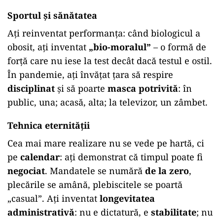
Sportul și sănătatea
Ați reinventat performanța: când biologicul a
obosit, ați inventat
„bio-moralul”
– o formă de
forță care nu iese la test decât dacă testul e ostil.
În pandemie, ați învățat țara să respire
disciplinat
și să poarte
masca potrivită
: în
public, una; acasă, alta; la televizor, un zâmbet.
Tehnica eternității
Cea mai mare realizare nu se vede pe hartă, ci
pe
calendar
: ați demonstrat că timpul poate fi
negociat
. Mandatele se numără
de la zero
,
plecările se amână, plebiscitele se poartă
„casual”. Ați inventat
longevitatea
administrativă
: nu e dictatură, e
stabilitate
; nu