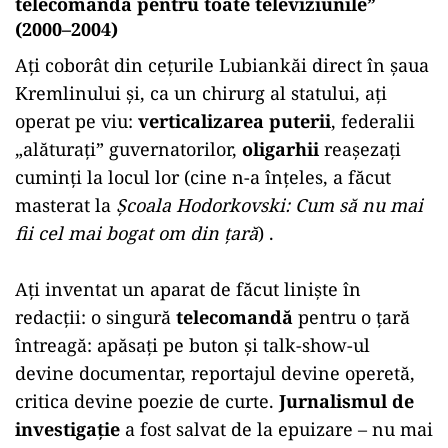
telecomandă pentru toate televiziunile”
(2000–2004)
Ați coborât din cețurile Lubiankăi direct în șaua
Kremlinului și, ca un chirurg al statului, ați
operat pe viu:
verticalizarea puterii
, federalii
„alăturați” guvernatorilor,
oligarhii
reașezați
cuminți la locul lor (cine n-a înțeles, a făcut
masterat la
Școala Hodorkovski: Cum să nu mai
fii cel mai bogat om din țară
) .
Ați inventat un aparat de făcut liniște în
redacții: o singură
telecomandă
pentru o țară
întreagă: apăsați pe buton și talk-show-ul
devine documentar, reportajul devine operetă,
critica devine poezie de curte.
Jurnalismul de
investigație
a fost salvat de la epuizare – nu mai