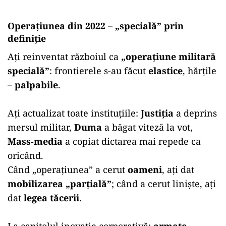
Operațiunea din 2022 – „specială” prin
definiție
Ați reinventat războiul ca
„operațiune militară
specială”
: frontierele s-au făcut
elastice
, hărțile
–
palpabile
.
Ați actualizat toate instituțiile:
Justiția
a deprins
mersul militar,
Duma
a băgat viteză la vot,
Mass-media
a copiat dictarea mai repede ca
oricând.
Când „operațiunea” a cerut
oameni
, ați dat
mobilizarea „parțială”
; când a cerut liniște, ați
dat
legea tăcerii
.