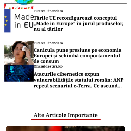
Puterea Financiara
Țările UE reconfigurează conceptul
„Made in Europe” în jurul produselor,
nu al țărilor
Puterea Financiara
Canicula pune presiune pe economia
Europei și schimbă comportamentul
de consum
Oficiuldestiri.ro
Atacurile cibernetice expun
vulnerabilitățile statului român: ANP
repetă scenariul e‑Terra. Ce ascund
comunicările oficiale și cine răspunde
pentru mentenanța IT a instituțiilor
publice
Alte Articole Importante