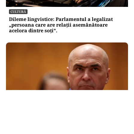
CULTURĂ
Dileme lingvistice: Parlamentul a legalizat
„persoana care are relații asemănătoare
acelora dintre soți”.
POLITICĂ
Cum a ajuns Guvernul Bolojan să piardă 11
hotărâri în instanță