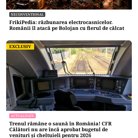
NECONVENTIONAL
FrikiPedia: răzbunarea electrocasnicelor.
Românii îl atacă pe Bolojan cu fierul de călcat
EXCLUSIV
EXCLUSIV
ACTUALITATE
Trenul rămâne o saună în România! CFR
Călători nu are încă aprobat bugetul de
venituri și cheltuieli pentru 2026