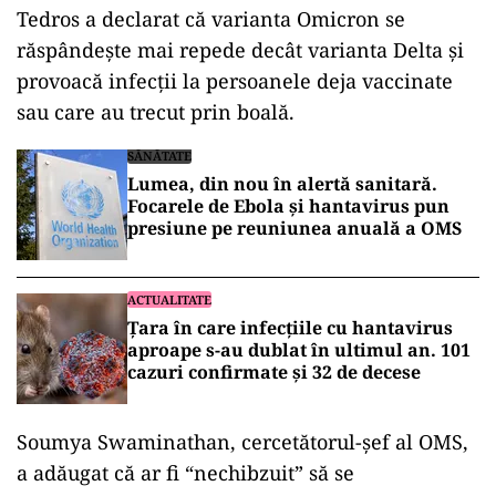
Tedros a declarat că varianta Omicron se
răspândește mai repede decât varianta Delta și
provoacă infecții la persoanele deja vaccinate
sau care au trecut prin boală.
SĂNĂTATE
Lumea, din nou în alertă sanitară.
Focarele de Ebola și hantavirus pun
presiune pe reuniunea anuală a OMS
ACTUALITATE
Țara în care infecțiile cu hantavirus
aproape s-au dublat în ultimul an. 101
cazuri confirmate și 32 de decese
Soumya Swaminathan, cercetătorul-șef al OMS,
a adăugat că ar fi “nechibzuit” să se