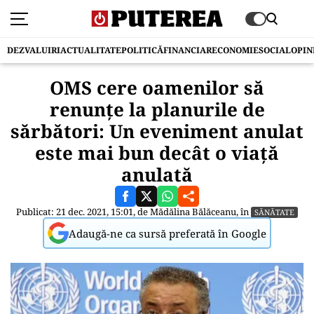
DEZVALUIRI
ACTUALITATE
POLITICĂ
FINANCIAR
ECONOMIE
SOCIAL
OPIN
OMS cere oamenilor să
renunțe la planurile de
sărbători: Un eveniment anulat
este mai bun decât o viață
anulată
Publicat: 21 dec. 2021, 15:01, de
Mădălina Bălăceanu
, în
SĂNĂTATE
Adaugă-ne ca sursă preferată în Google