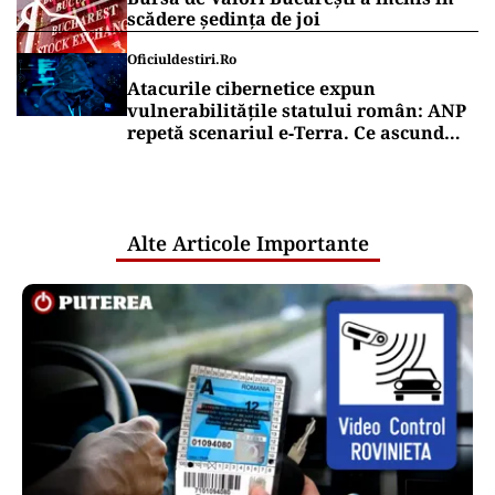
mare centru de Office Hospitality și de
conferințe.
Vrei să fii mereu la curent cu toate știrile? Urmărește
Puterea.ro și pe canalul de WhatsApp
Puterea Financiara
Malta conduce opoziția față de planul
UE de taxare a marilor operatori de
jocuri de noroc
Puterea Financiara
Bursa de Valori București a închis în
scădere ședința de joi
Oficiuldestiri.ro
Atacurile cibernetice expun
vulnerabilitățile statului român: ANP
repetă scenariul e‑Terra. Ce ascund
comunicările oficiale și cine răspunde