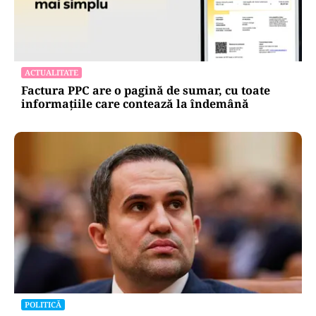
ACTUALITATE
Spionaj pentru Rusia: o româncă de 45 de ani,
arestată în Germania. Misiunea ar fi vizat un
asasinat
ACTUALITATE
Factura PPC are o pagină de sumar, cu toate
informațiile care contează la îndemână