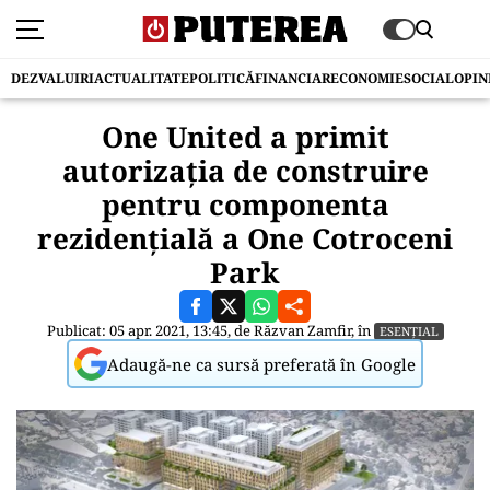
DEZVALUIRI
ACTUALITATE
POLITICĂ
FINANCIAR
ECONOMIE
SOCIAL
OPIN
One United a primit
autorizația de construire
pentru componenta
rezidențială a One Cotroceni
Park
Publicat: 05 apr. 2021, 13:45, de
Răzvan Zamfir
, în
ESENȚIAL
Adaugă-ne ca sursă preferată în Google