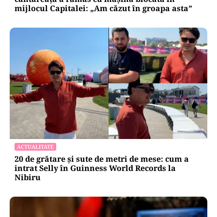
ACTUALITATE
Groapă de trei metri lângă Palatul Cotroceni. O
cântăreață a rămas cu mașina blocata în
mijlocul Capitalei: „Am căzut în groapa asta”