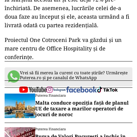
ad
Prima fază a componentei de birouri a
proiectului, de 43.000 mp, urmează să fie livrată
la sfârșitul acestui an și este deja 72% pre-
închiriată. De asemenea, lucrările celei de-a
doua faze au început și ele, aceasta urmând a fi
livrată odată cu partea rezidențială.
Proiectul One Cotroceni Park va găzdui și un