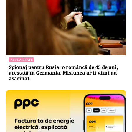
ACTUALITATE
20 de grătare și sute de metri de mese: cum a
intrat Selly în Guinness World Records la
Nibiru