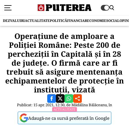
DEZVALUIRI
ACTUALITATE
POLITICĂ
FINANCIAR
ECONOMIE
SOCIAL
OPIN
Operațiune de amploare a
Poliției Române: Peste 200 de
percheziții în Capitală și în 28
de județe. O firmă care ar fi
trebuit să asigure mentenanța
echipamentelor de protecție în
instituții, vizată
Publicat: 15 apr. 2021, 12:30, de
Mădălina Bălăceanu
, în
ACTUALITATE
Adaugă-ne ca sursă preferată în Google