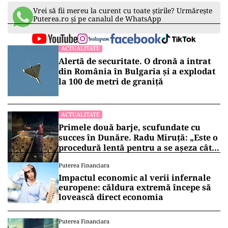
Vrei să fii mereu la curent cu toate știrile? Urmărește
Puterea.ro și pe canalul de WhatsApp
ACTUALITATE
Alertă de securitate. O dronă a intrat
din România în Bulgaria şi a explodat
la 100 de metri de graniţă
ACTUALITATE
Primele două barje, scufundate cu
succes în Dunăre. Radu Miruță: „Este o
procedură lentă pentru a se așeza cât
mai bine”
Puterea Financiara
Impactul economic al verii infernale
europene: căldura extremă începe să
lovească direct economia
Puterea Financiara