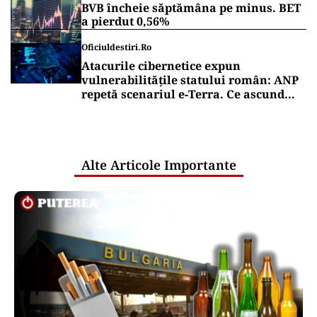
BVB încheie săptămâna pe minus. BET
a pierdut 0,56%
Oficiuldestiri.ro
Atacurile cibernetice expun
vulnerabilitățile statului român: ANP
repetă scenariul e‑Terra. Ce ascund
comunicările oficiale și cine răspunde
pentru mentenanța IT a instituțiilor
publice
Alte Articole Importante