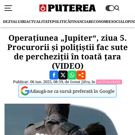
DEZVALUIRI
ACTUALITATE
POLITICĂ
FINANCIAR
ECONOMIE
SOCIAL
OPIN
Operaţiunea „Jupiter“, ziua 5.
Procurorii şi poliţiştii fac sute
de percheziţii în toată ţara
(VIDEO)
Publicat: 06 iun. 2025, 08:59, de
Ionut Jifcu
, în
ACTUALITATE
Adaugă-ne ca sursă preferată în Google