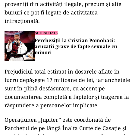
proveniţi din activităţi ilegale, precum şi alte
bunuri ce pot fi legate de activitatea
infracţională.
ACTUALITATE
Percheziții la Cristian Pomohaci:
acuzații grave de fapte sexuale cu
minori
Prejudiciul total estimat în dosarele aflate în
lucru depăşeşte 17 milioane de lei, iar anchetele
sunt în plină desfăşurare, cu accent pe
documentarea completă a faptelor şi tragerea la
răspundere a persoanelor implicate.
Operaţiunea „Jupiter” este coordonată de
Parchetul de pe lângă Înalta Curte de Casaţie şi