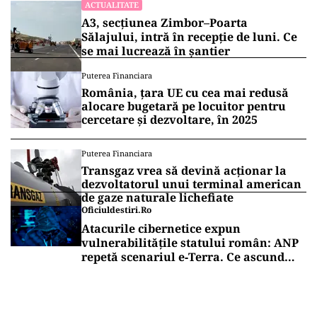
ACTUALITATE
A3, secțiunea Zimbor–Poarta
Sălajului, intră în recepție de luni. Ce
se mai lucrează în șantier
Puterea Financiara
România, țara UE cu cea mai redusă
alocare bugetară pe locuitor pentru
cercetare și dezvoltare, în 2025
Puterea Financiara
Transgaz vrea să devină acționar la
dezvoltatorul unui terminal american
de gaze naturale lichefiate
Oficiuldestiri.ro
Atacurile cibernetice expun
vulnerabilitățile statului român: ANP
repetă scenariul e‑Terra. Ce ascund
comunicările oficiale și cine răspunde
pentru mentenanța IT a instituțiilor
publice