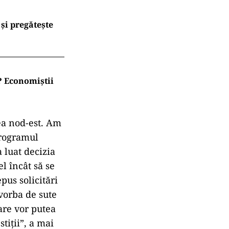
și pregătește
t? Economiștii
nea nod-est. Am
Programul
 luat decizia
l încât să se
pus solicitări
 vorba de sute
are vor putea
tiţii”, a mai