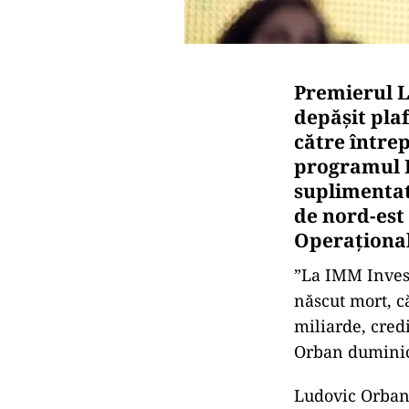
Premierul L
depășit plaf
către întrep
programul I
suplimentat
de nord-est
Operațional
”La IMM Invest
născut mort, că
miliarde, cred
Orban duminică
Ludovic Orban 