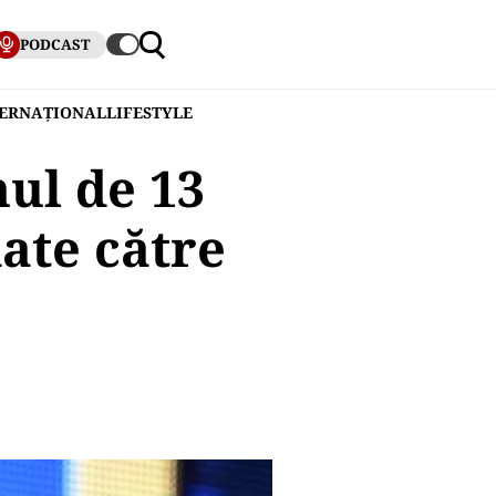
PODCAST
TERNAȚIONAL
LIFESTYLE
nul de 13
date către