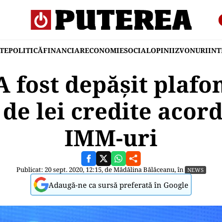
TE
POLITICĂ
FINANCIAR
ECONOMIE
SOCIAL
OPINII
ZVONURI
IN
 fost depășit plafo
de lei credite acor
IMM-uri
Publicat: 20 sept. 2020, 12:15, de
Mădălina Bălăceanu
, în
NEWS
Adaugă-ne ca sursă preferată în Google