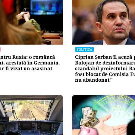
POLITICĂ
entru Rusia: o româncă
Ciprian Șerban îl acuză p
ni, arestată în Germania.
Bolojan de dezinformare
r fi vizat un asasinat
scandalul proiectului Bal
fost blocat de Comisia 
nu abandonat”