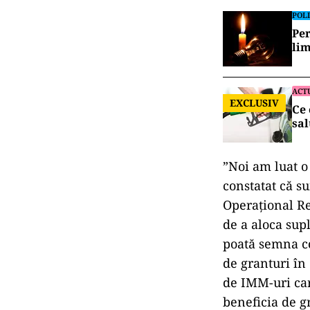
POLI
Per
lim
ACT
EXCLUSIV
Ce 
sal
”Noi am luat o
constatat că s
Operaţional Reg
de a aloca sup
poată semna co
de granturi în 
de IMM-uri car
beneficia de gr