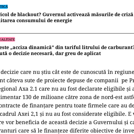
TICĂ
icol de blackout? Guvernul activează măsurile de criză 
itarea consumului de energie
UALITATE
este „acciza dinamică” din tariful litrului de carburan
ută o decizie necesară, dar greu de aplicat
 decizie care nu ştiu cât este de cunoscută în regiu
unt câteva sute de proiecte depuse de companii pe 
ional Axa 2.1 care nu au fost declarate eligibile şi a
limentar 130 de milioane către zona de nord-est astfe
ntracte de finanţare pentru toate firmele care au de
cadrul Axei 2,1 şi nu au fost considerate eligibile. E
e vor beneficia de această decizie a Guvernului şi c
anturi care să le finanţeze diferite obiective de inves