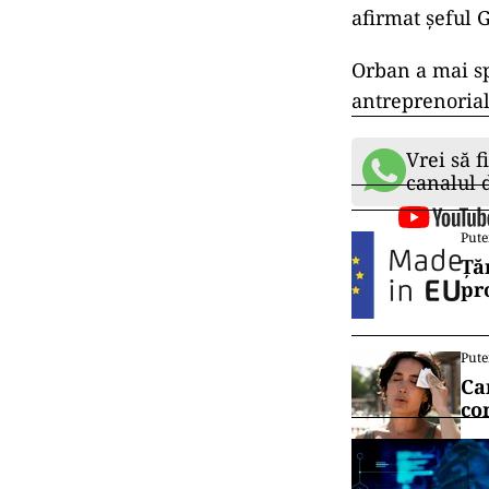
afirmat şeful 
Orban a mai spu
antreprenorial
Vrei să f
canalul
Pute
Ță
pr
Pute
Ca
co