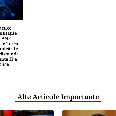
netice
litățile
: ANP
l e‑Terra.
nicările
e răspunde
nța IT a
blice
Alte Articole Importante