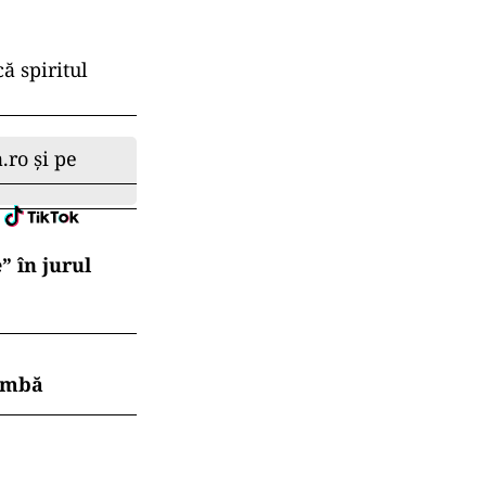
ă spiritul
.ro și pe
” în jurul
himbă