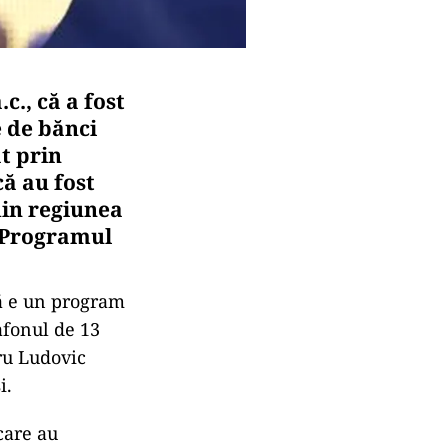
., că a fost
e de bănci
at prin
ă au fost
din regiunea
n Programul
că e un program
lafonul de 13
ru Ludovic
i.
care au