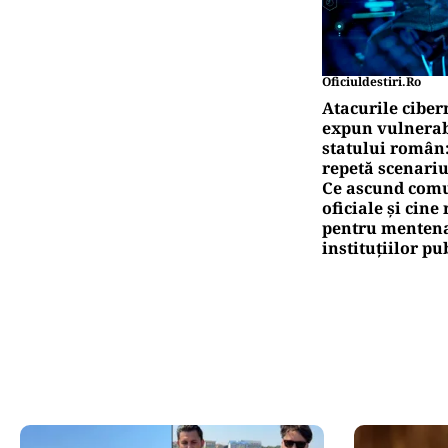
Oficiuldestiri.ro
Atacurile ciber
expun vulnerabi
statului român
repetă scenariu
Ce ascund comu
oficiale și cin
pentru mentena
instituțiilor pu