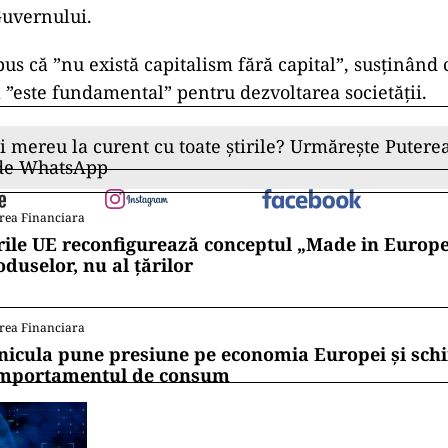
Guvernului.
s că ”nu există capitalism fără capital”, susţinând c
 ”este fundamental” pentru dezvoltarea societăţii.
ii mereu la curent cu toate știrile? Urmărește Puterea
 de WhatsApp
rea Financiara
rile UE reconfigurează conceptul „Made in Europe
oduselor, nu al țărilor
rea Financiara
nicula pune presiune pe economia Europei și sc
mportamentul de consum