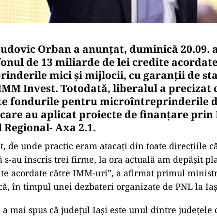
udovic Orban a anunțat, duminică 20.09. a.c
onul de 13 miliarde de lei credite acordat
rinderile mici și mijlocii, cu garanții de st
MM Invest. Totodată, liberalul a precizat c
e fondurile pentru microîntreprinderile 
 care au aplicat proiecte de finanțare pri
 Regional- Axa 2.1.
, de unde practic eram atacaţi din toate direcţiile 
 s-au înscris trei firme, la ora actuală am depăşit p
ite acordate către IMM-uri”, a afirmat primul minist
, în timpul unei dezbateri organizate de PNL la Iaş
a mai spus că județul Iași este unul dintre județele 