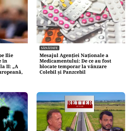
SĂNĂTATE
e Ilie
Mesajul Agenției Naționale a
 în
Medicamentului: De ce au fost
a II: „A
blocate temporar la vânzare
Europeană,
Colebil și Panzcebil