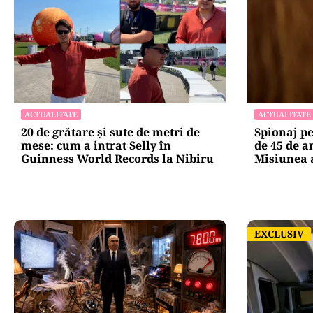
ACTUALITATE
ACTUALITATE
20 de grătare și sute de metri de
Spionaj p
mese: cum a intrat Selly în
de 45 de a
Guinness World Records la Nibiru
Misiunea a
EXCLUSIV
EXCLUSIV