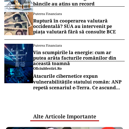
băncile au atins un record
Puterea Financiara
Ruptură în cooperarea valutară
occidentală? SUA au intervenit pe
piața valutară fără să consulte BCE
Puterea Financiara
Vin scumpirile la energie: cum ar
putea arăta facturile românilor din
această toamnă
Oficiuldestiri.ro
Atacurile cibernetice expun
vulnerabilitățile statului român: ANP
repetă scenariul e‑Terra. Ce ascund
comunicările oficiale și cine răspunde
pentru mentenanța IT a instituțiilor
publice
Alte Articole Importante