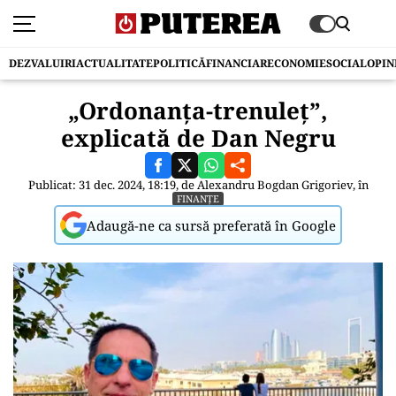
DEZVALUIRI
ACTUALITATE
POLITICĂ
FINANCIAR
ECONOMIE
SOCIAL
OPIN
„Ordonanța-trenuleț”,
explicată de Dan Negru
Publicat: 31 dec. 2024, 18:19, de
Alexandru Bogdan Grigoriev
, în
FINANȚE
Adaugă-ne ca sursă preferată în Google