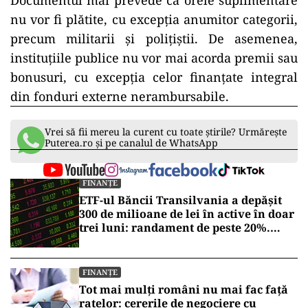
Documentul mai prevede că orele suplimentare
nu vor fi plătite, cu excepția anumitor categorii,
precum militarii și polițiștii. De asemenea,
instituțiile publice nu vor mai acorda premii sau
bonusuri, cu excepția celor finanțate integral
din fonduri externe nerambursabile.
Vrei să fii mereu la curent cu toate știrile? Urmărește
Puterea.ro și pe canalul de WhatsApp
FINANȚE
ETF-ul Băncii Transilvania a depășit
300 de milioane de lei în active în doar
trei luni: randament de peste 20%.
Testul real va veni într-o perioadă de
corecții
FINANȚE
Tot mai mulți români nu mai fac față
ratelor: cererile de negociere cu