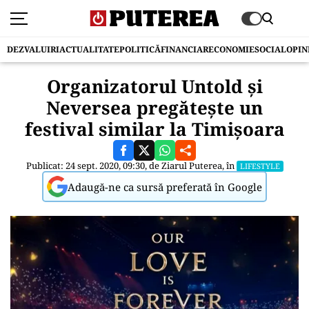
DEZVALUIRI
ACTUALITATE
POLITICĂ
FINANCIAR
ECONOMIE
SOCIAL
OPIN
Organizatorul Untold și
Neversea pregătește un
festival similar la Timișoara
Publicat: 24 sept. 2020, 09:30, de
Ziarul Puterea
, în
LIFESTYLE
Adaugă-ne ca sursă preferată în Google