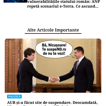
vulnerabilitățile statului român: ANP
repetă scenariul e‑Terra. Ce ascund
comunicările oficiale și cine răspunde
pentru mentenanța IT a instituțiilor
publice
Alte Articole Importante
POLITICĂ
AUR și-a făcut site de suspendare. Deocamdată,