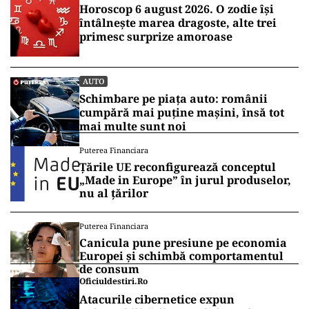
Horoscop 6 august 2026. O zodie își
întâlnește marea dragoste, alte trei
primesc surprize amoroase
AUTO
Schimbare pe piața auto: românii
cumpără mai puține mașini, însă tot
mai multe sunt noi
Puterea Financiara
Țările UE reconfigurează conceptul
„Made in Europe” în jurul produselor,
nu al țărilor
Puterea Financiara
Canicula pune presiune pe economia
Europei și schimbă comportamentul
de consum
Oficiuldestiri.ro
Atacurile cibernetice expun