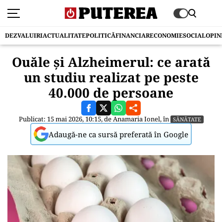
DEZVALUIRI
ACTUALITATE
POLITICĂ
FINANCIAR
ECONOMIE
SOCIAL
OPIN
Ouăle și Alzheimerul: ce arată
un studiu realizat pe peste
40.000 de persoane
Publicat: 15 mai 2026, 10:15, de
Anamaria Ionel
, în
SĂNĂTATE
Adaugă-ne ca sursă preferată în Google