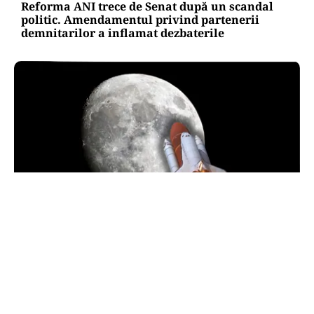
Reforma ANI trece de Senat după un scandal
politic. Amendamentul privind partenerii
demnitarilor a inflamat dezbaterile
INTERNAȚIONAL
O bucată uriașă dintr-o rachetă SpaceX ar fi
lovit Luna. NASA va studia impactul