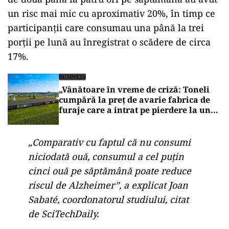
un risc mai mic cu aproximativ 20%, în timp ce
participanții care consumau una până la trei
porții pe lună au înregistrat o scădere de circa
17%.
BUSINESS
„Vânătoare în vreme de criză: Toneli
cumpără la preț de avarie fabrica de
furaje care a intrat pe pierdere la un
an după profitul maxim”
„Comparativ cu faptul că nu consumi
niciodată ouă, consumul a cel puțin
cinci ouă pe săptămână poate reduce
riscul de Alzheimer”, a explicat Joan
Sabaté, coordonatorul studiului, citat
de SciTechDaily.