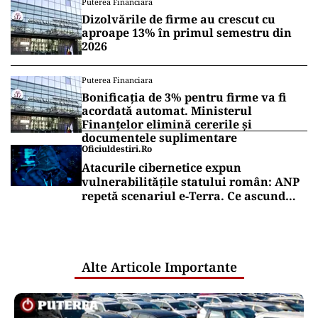
Puterea Financiara
Dizolvările de firme au crescut cu
aproape 13% în primul semestru din
2026
Puterea Financiara
Bonificația de 3% pentru firme va fi
acordată automat. Ministerul
Finanțelor elimină cererile și
documentele suplimentare
Oficiuldestiri.ro
Atacurile cibernetice expun
vulnerabilitățile statului român: ANP
repetă scenariul e‑Terra. Ce ascund
comunicările oficiale și cine răspunde
pentru mentenanța IT a instituțiilor
publice
Alte Articole Importante