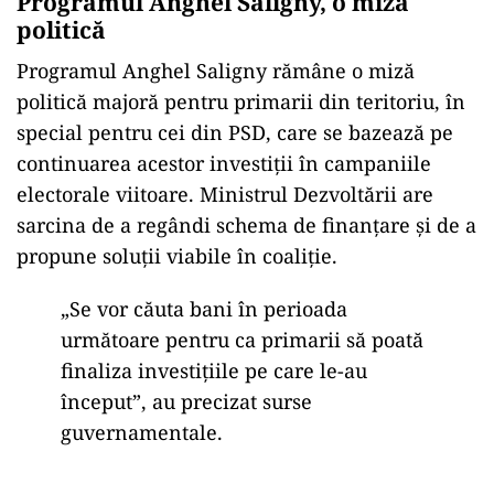
mai apoi Ilie Bolojan va ieși public și
va anunța aceste măsuri”, au transmis
aceleaşi surse.
Această decizie vine în contextul unor tensiuni
tot mai evidente în interiorul coaliţiei, generate
de modul în care sunt luate deciziile majore
privind administrarea banilor publici şi de
nevoia fiecărui partid de a-şi apăra electoratul
propriu.
Programul Anghel Saligny, o miză
politică
Programul Anghel Saligny rămâne o miză
politică majoră pentru primarii din teritoriu, în
special pentru cei din PSD, care se bazează pe
continuarea acestor investiţii în campaniile