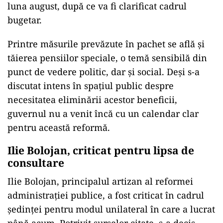
rectificarea bugetară
„Pachetul doi va fi adoptat odată cu
rectificarea bugetară, când guvernanții
vor avea o imagine mai clară asupra
banilor pe care îi au la dispoziție”, au
declarat surse din cadrul coaliției.
Practic, măsurile de austeritate care urmau să
fie anunţate zilele acestea vor fi reprogramate
pentru o dată ulterioară, cel mai probabil în
luna august, după ce va fi clarificat cadrul
bugetar.
Printre măsurile prevăzute în pachet se află şi
tăierea pensiilor speciale, o temă sensibilă din
punct de vedere politic, dar şi social. Deşi s-a