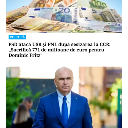
ACTUALITATE
Două azi, două mâine: de ce barjele nu sunt
scufundate toate odată în Dunăre? Explicația
autorităților
POLITICĂ