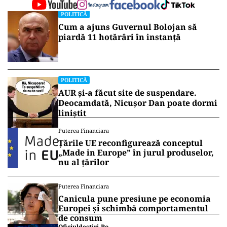
ad
Vrei să fii mereu la curent cu toate știrile? Urmărește
Puterea.ro și pe canalul de WhatsApp
POLITICĂ
Cum a ajuns Guvernul Bolojan să
piardă 11 hotărâri în instanță