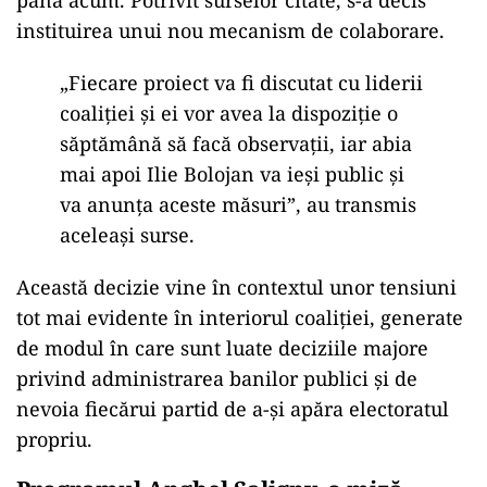
discutat intens în spaţiul public despre
necesitatea eliminării acestor beneficii,
guvernul nu a venit încă cu un calendar clar
pentru această reformă.
Ilie Bolojan, criticat pentru lipsa de
consultare
Ilie Bolojan, principalul artizan al reformei
administraţiei publice, a fost criticat în cadrul
şedinţei pentru modul unilateral în care a lucrat
până acum. Potrivit surselor citate, s-a decis
instituirea unui nou mecanism de colaborare.
„Fiecare proiect va fi discutat cu liderii
coaliției și ei vor avea la dispoziție o
săptămână să facă observații, iar abia