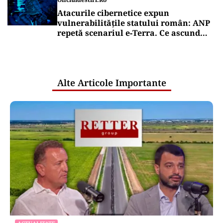
POLITICĂ
AUR și-a făcut site de suspendare.
Deocamdată, Nicușor Dan poate dormi
liniștit
Puterea Financiara
Țările UE reconfigurează conceptul
„Made in Europe” în jurul produselor,
nu al țărilor
Puterea Financiara
Canicula pune presiune pe economia
Europei și schimbă comportamentul
de consum
Oficiuldestiri.ro
Atacurile cibernetice expun
vulnerabilitățile statului român: ANP
repetă scenariul e‑Terra. Ce ascund
comunicările oficiale și cine răspunde
pentru mentenanța IT a instituțiilor
publice