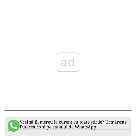
electorale viitoare. Ministrul Dezvoltării are
sarcina de a regândi schema de finanţare şi de a
propune soluţii viabile în coaliţie.
„Se vor căuta bani în perioada
următoare pentru ca primarii să poată
finaliza investițiile pe care le-au
început”, au precizat surse
guvernamentale.