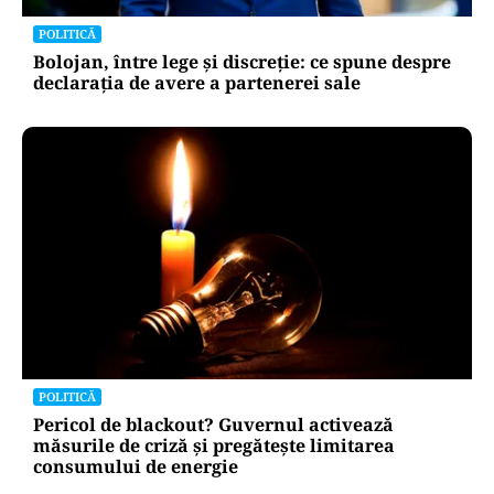
PSD atacă USR și PNL după sesizarea la CCR:
„Sacrifică 771 de milioane de euro pentru
Dominic Fritz”
POLITICĂ
Bolojan, între lege și discreție: ce spune despre
declarația de avere a partenerei sale