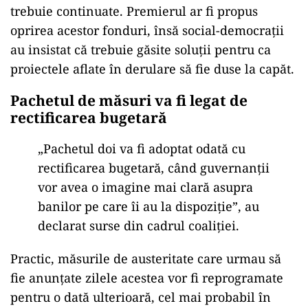
ad
Conform aceloraşi surse, PSD s-a opus
suspendării finanţărilor pentru acest program,
susţinând că investiţiile promise primarilor
trebuie continuate. Premierul ar fi propus
oprirea acestor fonduri, însă social-democraţii
au insistat că trebuie găsite soluţii pentru ca
proiectele aflate în derulare să fie duse la capăt.
Pachetul de măsuri va fi legat de