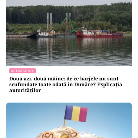
CULTURĂ
Dileme lingvistice: Parlamentul a legalizat
„persoana care are relații asemănătoare
acelora dintre soți”.