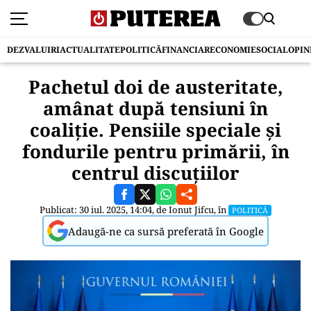
DEZVALUIRI
ACTUALITATE
POLITICĂ
FINANCIAR
ECONOMIE
SOCIAL
OPIN
Pachetul doi de austeritate,
amânat după tensiuni în
coaliţie. Pensiile speciale şi
fondurile pentru primării, în
centrul discuţiilor
Publicat: 30 iul. 2025, 14:04, de
Ionut Jifcu
, în
POLITICĂ
Adaugă-ne ca sursă preferată în Google