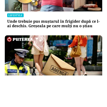
LIFESTYLE
Unde trebuie pus muștarul în frigider după ce l-
ai deschis. Greșeala pe care mulți nu o știau
LIFESTYLE
Locul din România unde trotinetele vor fi
interzise în parcuri. Cine riscă amenzi de până