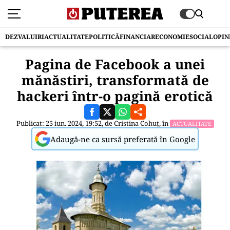
DEZVALUIRI
ACTUALITATE
POLITICĂ
FINANCIAR
ECONOMIE
SOCIAL
OPIN
Pagina de Facebook a unei
mănăstiri, transformată de
hackeri într-o pagină erotică
Publicat: 25 iun. 2024, 19:52, de
Cristina Cohuț
, în
ACTUALITATE
Adaugă-ne ca sursă preferată în Google