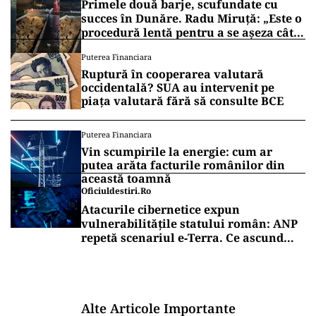
Primele două barje, scufundate cu
succes în Dunăre. Radu Miruță: „Este o
procedură lentă pentru a se așeza cât
mai bine”
Puterea Financiara
Ruptură în cooperarea valutară
occidentală? SUA au intervenit pe
piața valutară fără să consulte BCE
Puterea Financiara
Vin scumpirile la energie: cum ar
putea arăta facturile românilor din
această toamnă
Oficiuldestiri.ro
Atacurile cibernetice expun
vulnerabilitățile statului român: ANP
repetă scenariul e‑Terra. Ce ascund
comunicările oficiale și cine răspunde
pentru mentenanța IT a instituțiilor
publice
Alte Articole Importante