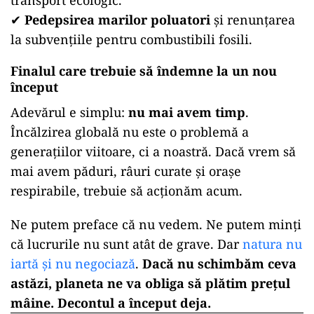
transport ecologic.
✔
Pedepsirea marilor poluatori
și renunțarea
la subvențiile pentru combustibili fosili.
Finalul care trebuie să îndemne la un nou
început
Adevărul e simplu:
nu mai avem timp
.
Încălzirea globală nu este o problemă a
generațiilor viitoare, ci a noastră. Dacă vrem să
mai avem păduri, râuri curate și orașe
respirabile, trebuie să acționăm acum.
Ne putem preface că nu vedem. Ne putem minți
că lucrurile nu sunt atât de grave. Dar
natura nu
iartă și nu negociază
.
Dacă nu schimbăm ceva
astăzi, planeta ne va obliga să plătim prețul
mâine. Decontul a început deja.