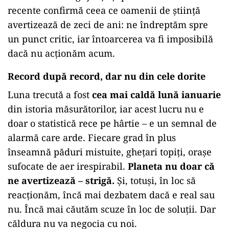
recente confirmă ceea ce oamenii de știință
avertizează de zeci de ani: ne îndreptăm spre
un punct critic, iar întoarcerea va fi imposibilă
dacă nu acționăm acum.
Record după record, dar nu din cele dorite
Luna trecută a fost
cea mai caldă lună ianuarie
din istoria măsurătorilor, iar acest lucru nu e
doar o statistică rece pe hârtie – e un semnal de
alarmă care arde. Fiecare grad în plus
înseamnă păduri mistuite, ghețari topiți, orașe
sufocate de aer irespirabil.
Planeta nu doar că
ne avertizează – strigă.
Și, totuși, în loc să
reacționăm, încă mai dezbatem dacă e real sau
nu. Încă mai căutăm scuze în loc de soluții. Dar
căldura nu va negocia cu noi.