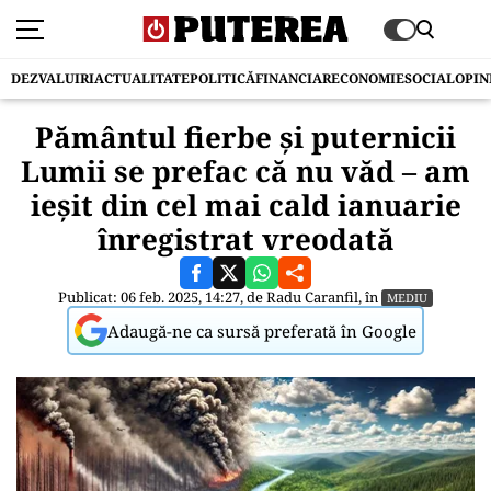
DEZVALUIRI
ACTUALITATE
POLITICĂ
FINANCIAR
ECONOMIE
SOCIAL
OPIN
Pământul fierbe și puternicii
Lumii se prefac că nu văd – am
ieșit din cel mai cald ianuarie
înregistrat vreodată
Publicat: 06 feb. 2025, 14:27, de
Radu Caranfil
, în
MEDIU
Adaugă-ne ca sursă preferată în Google