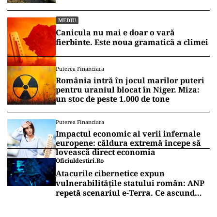
MEDIU
Canicula nu mai e doar o vară
fierbinte. Este noua gramatică a climei
Puterea Financiara
România intră în jocul marilor puteri
pentru uraniul blocat în Niger. Miza:
un stoc de peste 1.000 de tone
Puterea Financiara
Impactul economic al verii infernale
europene: căldura extremă începe să
lovească direct economia
Oficiuldestiri.ro
Atacurile cibernetice expun
vulnerabilitățile statului român: ANP
repetă scenariul e‑Terra. Ce ascund
comunicările oficiale și cine răspunde
pentru mentenanța IT a instituțiilor