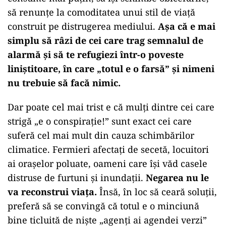
să renunțe la comoditatea unui stil de viață
construit pe distrugerea mediului.
Așa că e mai
simplu să râzi de cei care trag semnalul de
alarmă și să te refugiezi într-o poveste
liniștitoare, în care „totul e o farsă” și nimeni
nu trebuie să facă nimic.
Dar poate cel mai trist e că mulți dintre cei care
strigă „e o conspirație!” sunt exact cei care
suferă cel mai mult din cauza schimbărilor
climatice. Fermieri afectați de secetă, locuitori
ai orașelor poluate, oameni care își văd casele
distruse de furtuni și inundații.
Negarea nu le
va reconstrui viața.
Însă, în loc să ceară soluții,
preferă să se convingă că totul e o minciună
bine ticluită de niște „agenți ai agendei verzi”