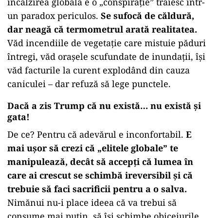
încălzirea globală e o „conspirație” trăiesc într-
un paradox periculos.
Se sufocă de căldură,
dar neagă că termometrul arată realitatea.
Văd incendiile de vegetație care mistuie păduri
întregi, văd orașele scufundate de inundații, își
văd facturile la curent explodând din cauza
caniculei – dar refuză să lege punctele.
Dacă a zis Trump că nu există… nu există și
gata!
De ce? Pentru că adevărul e inconfortabil.
E
mai ușor să crezi că „elitele globale” te
manipulează, decât să accepți că lumea în
care ai crescut se schimbă ireversibil și că
trebuie să faci sacrificii pentru a o salva.
Nimănui nu-i place ideea că va trebui să
consume mai puțin, să își schimbe obiceiurile,