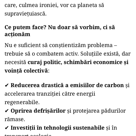
care, culmea ironiei, vor ca planeta să
supraviețuiască.
Ce putem face? Nu doar să vorbim, ci să
acționăm
Nu e suficient să conștientizăm problema –
trebuie să o combatem activ. Soluțiile există, dar
necesită
curaj politic, schimbări economice și
voință colectivă
:
✔
Reducerea drastică a emisiilor de carbon
și
accelerarea tranziției către energii
regenerabile.
✔
Oprirea defrișărilor
și protejarea pădurilor
rămase.
✔
Investiții în tehnologii sustenabile
și în