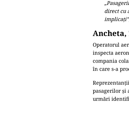
„Pasagerii
direct cu 
implicați
Ancheta, 
Operatorul aeri
inspecta aerona
compania colab
în care s-a pr
Reprezentanții
pasagerilor și 
urmări identifi