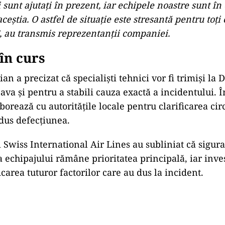
 sunt ajutați în prezent, iar echipele noastre sunt în
aceștia. O astfel de situație este stresantă pentru toți 
”, au transmis reprezentanții companiei.
în curs
an a precizat că specialiști tehnici vor fi trimiși la 
va și pentru a stabili cauza exactă a incidentului. Î
orează cu autoritățile locale pentru clarificarea ci
odus defecțiunea.
 Swiss International Air Lines au subliniat că sigur
a echipajului rămâne prioritatea principală, iar inve
carea tuturor factorilor care au dus la incident.