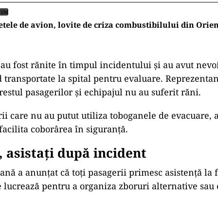
ISM
etele de avion, lovite de criza combustibilului din Orie
u fost rănite în timpul incidentului și au avut nevoi
d transportate la spital pentru evaluare. Reprezenta
restul pasagerilor și echipajul nu au suferit răni.
ii care nu au putut utiliza toboganele de evacuare, 
facilita coborârea în siguranță.
, asistați după incident
nă a anunțat că toți pasagerii primesc asistență la fa
e lucrează pentru a organiza zboruri alternative sau 