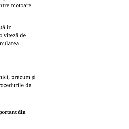
intre motoare
tă în
o viteză de
anularea
mici, precum și
rocedurile de
portant din