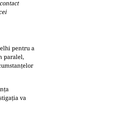
 contact
cei
Delhi pentru a
n paralel,
rcumstanțelor
anța
stigația va