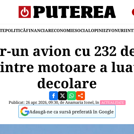
TE
POLITICĂ
FINANCIAR
ECONOMIE
SOCIAL
OPINII
ZVONURI
IN
r-un avion cu 232 d
intre motoare a luat
decolare
Publicat: 26 apr. 2026, 09:30, de
Anamaria Ionel
, în
ACTUALITATE
Adaugă-ne ca sursă preferată în Google