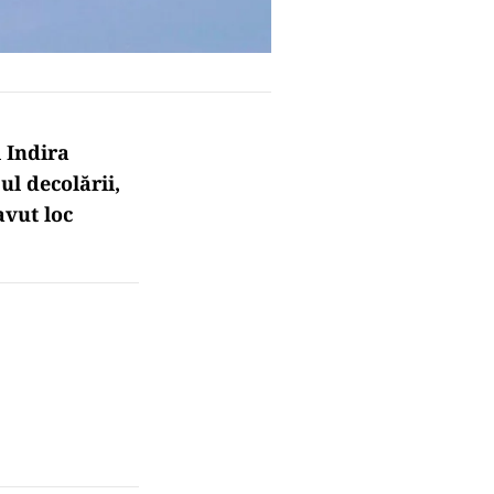
 Indira
ul decolării,
avut loc