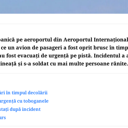
nică pe aeroportul din Aeroportul Internațional
e un avion de pasageri a fost oprit brusc în timp
au fost evacuați de urgență pe pistă. Incidentul a 
neață și s-a soldat cu mai multe persoane rănite.
ri în timpul decolării
urgență cu toboganele
stați după incident
urs