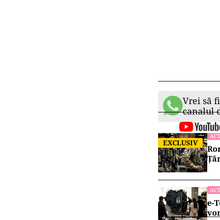
Vrei să f
canalul
ACT
EXCLUSIV
Rom
Țăr
ACT
e-T
vor