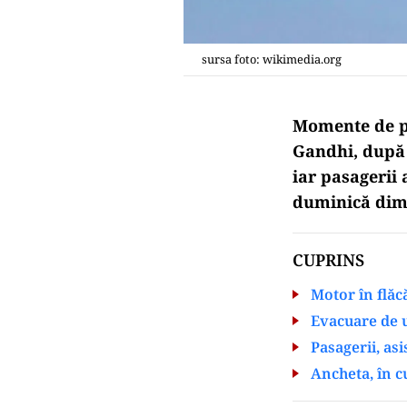
sursa foto: wikimedia.org
Momente de pa
Gandhi, după c
iar pasagerii 
duminică dimi
CUPRINS
Motor în flăcă
Evacuare de 
Pasagerii, asi
Ancheta, în c