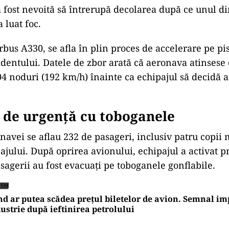
a fost nevoită să întrerupă decolarea după ce unul d
a luat foc.
rbus A330, se afla în plin proces de accelerare pe pis
entului. Datele de zbor arată că aeronava atinsese 
4 noduri (192 km/h) înainte ca echipajul să decidă 
 de urgență cu toboganele
navei se aflau 232 de pasageri, inclusiv patru copii 
jului. După oprirea avionului, echipajul a activat p
asagerii au fost evacuați pe toboganele gonflabile.
ISM
d ar putea scădea prețul biletelor de avion. Semnal im
ustrie după ieftinirea petrolului