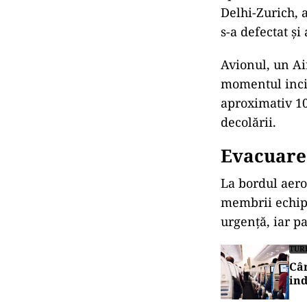
Delhi-Zurich, 
s-a defectat și 
Avionul, un Ai
momentul incid
aproximativ 10
decolării.
Evacuare
La bordul aero
membrii echipa
urgență, iar p
TUR
Cân
ind