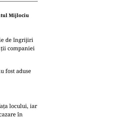
ntul Mijlociu
e de îngrijiri
nții companiei
au fost aduse
ța locului, iar
cazare în