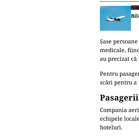
TUR
Bil
Șase persoane a
medicale, fiin
au precizat că 
Pentru pasager
scări pentru a 
Pasagerii
Compania aeria
echipele local
hoteluri.