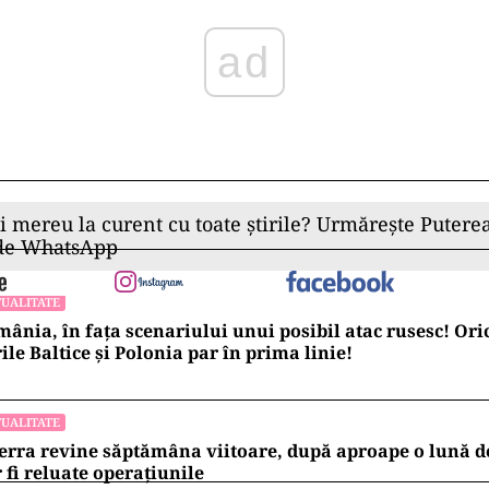
ad
ii mereu la curent cu toate știrile? Urmărește Puterea
 de WhatsApp
UALITATE
ânia, în fața scenariului unui posibil atac rusesc! Oric
ile Baltice și Polonia par în prima linie!
UALITATE
erra revine săptămâna viitoare, după aproape o lună d
 fi reluate operațiunile