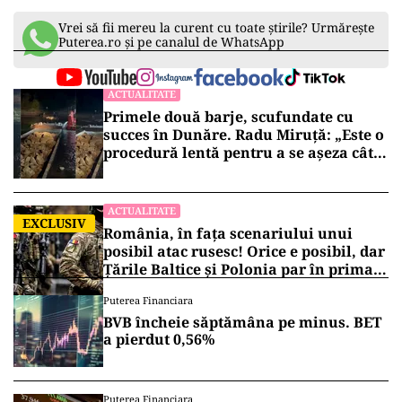
Vrei să fii mereu la curent cu toate știrile? Urmărește
Puterea.ro și pe canalul de WhatsApp
ACTUALITATE
Primele două barje, scufundate cu
succes în Dunăre. Radu Miruță: „Este o
procedură lentă pentru a se așeza cât
mai bine”
ACTUALITATE
EXCLUSIV
România, în fața scenariului unui
posibil atac rusesc! Orice e posibil, dar
Țările Baltice și Polonia par în prima
linie!
Puterea Financiara
BVB încheie săptămâna pe minus. BET
a pierdut 0,56%
Puterea Financiara