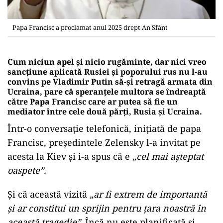
Papa Francisc a proclamat anul 2025 drept An Sfânt
Cum niciun apel și nicio rugăminte, dar nici vreo
sancțiune aplicată Rusiei și poporului rus nu l-au
convins pe Vladimir Putin să-și retragă armata din
Ucraina, pare că speranțele multora se îndreaptă
către Papa Francisc care ar putea să fie un
mediator între cele două părți, Rusia și Ucraina.
Într-o conversație telefonică, inițiată de papa
Francisc, președintele Zelensky l-a invitat pe
acesta la Kiev și i-a spus că e
„cel mai așteptat
oaspete”.
Și că această vizită
„ar fi extrem de importantă
și ar constitui un sprijin pentru țara noastră în
această tragedie”.
Încă nu este planificată și