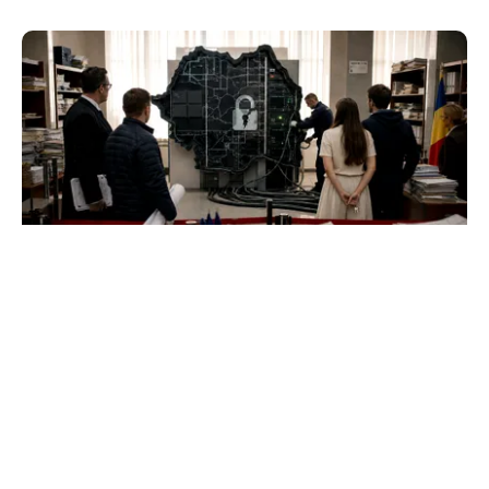
ACTUALITATE
e-Terra revine săptămâna viitoare, după
aproape o lună de blocaj. Cum vor fi reluate
operațiunile
TOS
Politica Cookies
Protecția Datelor Personale
Despre Noi
Publicitate
Echipa