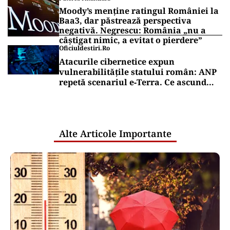
Moody’s menține ratingul României la
Baa3, dar păstrează perspectiva
negativă. Negrescu: România „nu a
câștigat nimic, a evitat o pierdere”
Oficiuldestiri.ro
Atacurile cibernetice expun
vulnerabilitățile statului român: ANP
repetă scenariul e‑Terra. Ce ascund
comunicările oficiale și cine răspunde
pentru mentenanța IT a instituțiilor
publice
Alte Articole Importante