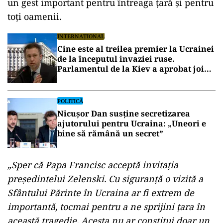
un gest important pentru întreaga țară și pentru
toți oamenii.
INTERNAȚIONAL
Cine este al treilea premier la Ucrainei
de la începutul invaziei ruse.
Parlamentul de la Kiev a aprobat joi
numirea lui Serhii Korețki
POLITICĂ
Nicușor Dan susține secretizarea
ajutorului pentru Ucraina: „Uneori e
bine să rămână un secret”
„Sper că Papa Francisc acceptă invitația
președintelui Zelenski. Cu siguranță o vizită a
Sfântului Părinte în Ucraina ar fi extrem de
importantă, tocmai pentru a ne sprijini țara în
această tragedie. Acesta nu ar constitui doar un