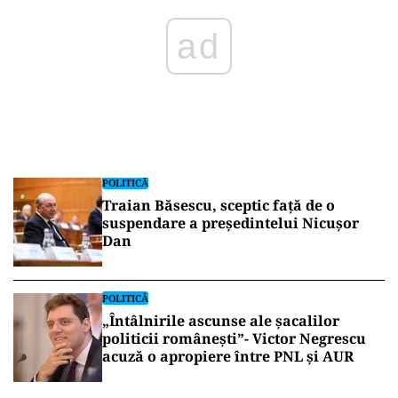
POLITICĂ
Traian Băsescu, sceptic față de o
suspendare a președintelui Nicușor
Dan
POLITICĂ
„Întâlnirile ascunse ale șacalilor
politicii românești”- Victor Negrescu
acuză o apropiere între PNL și AUR