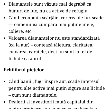
Diamantele sunt văzute mai degrabă ca
bunuri de lux, nu ca active de refugiu.
Când economia scârțâie, cererea de lux scade
— oamenii își cumpără mai puține inele,
coliere, etc.
Valoarea diamantelor nu este standardizată
(ca la aur) – contează tăietura, claritatea,
culoarea, caratele, deci nu sunt la fel de
lichide ca aurul
Echilibrul pieţelor
Când banii „fug” înspre aur, scade interesul
pentru alte active mai puțin sigure sau lichide
– cum sunt diamantele.
Dealerii și investitorii mută capitalul din
pietre prețioase spre aur, ceea ce duce la o