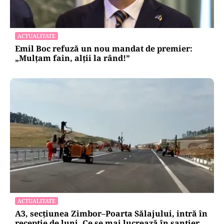
ACTUALITATE
Emil Boc refuză un nou mandat de premier:
„Mulțam fain, alții la rând!”
ACTUALITATE
A3, secțiunea Zimbor–Poarta Sălajului, intră în
recepție de luni. Ce se mai lucrează în șantier