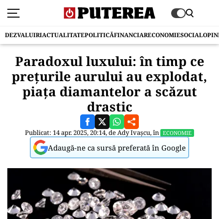
DEZVALUIRI
ACTUALITATE
POLITICĂ
FINANCIAR
ECONOMIE
SOCIAL
OPIN
Paradoxul luxului: în timp ce
preţurile aurului au explodat,
piaţa diamantelor a scăzut
drastic
Publicat: 14 apr. 2025, 20:14, de
Ady Ivașcu
, în
ECONOMIE
Adaugă-ne ca sursă preferată în Google