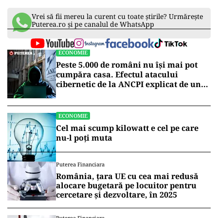
Vrei să fii mereu la curent cu toate știrile? Urmărește
Puterea.ro și pe canalul de WhatsApp
ECONOMIE
Peste 5.000 de români nu își mai pot
cumpăra casa. Efectul atacului
cibernetic de la ANCPI explicat de un
broker
ECONOMIE
Cel mai scump kilowatt e cel pe care
nu-l poți muta
Puterea Financiara
România, țara UE cu cea mai redusă
alocare bugetară pe locuitor pentru
cercetare și dezvoltare, în 2025
Puterea Financiara