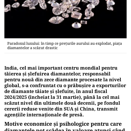
Paradoxul luxului: în timp ce preţurile aurului au explodat, piaţa
diamantelor a scăzut drastic
India, cel mai important centru mondial pentru
tăierea şi şlefuirea diamantelor, responsabil
pentru nouă din zece diamante procesate la nivel
global, s-a confruntat cu o prăbuşire a exporturilor
de diamante tăiate şi şlefuite, în anul fiscal
2024/2025 (încheiat la 31 martie), până la cel mai
scăzut nivel din ultimele două decenii, pe fondul
cererii reduse venite din SUA şi China, transmit
agenţiile internaţionale de presă.
Motive economice și psihologice pentru care
diamantele pot scădea în valoare atunci când