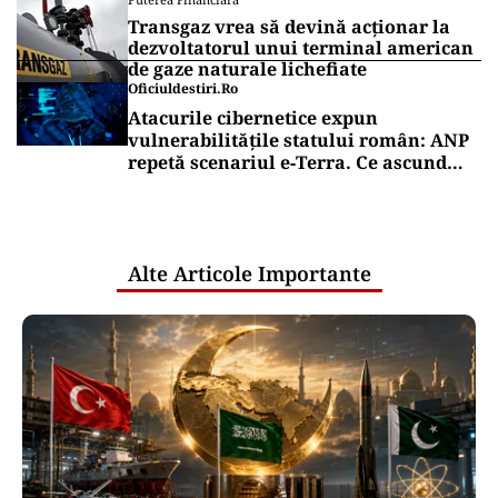
Transgaz vrea să devină acționar la
dezvoltatorul unui terminal american
de gaze naturale lichefiate
Oficiuldestiri.ro
Atacurile cibernetice expun
vulnerabilitățile statului român: ANP
repetă scenariul e‑Terra. Ce ascund
comunicările oficiale și cine răspunde
pentru mentenanța IT a instituțiilor
publice
Alte Articole Importante