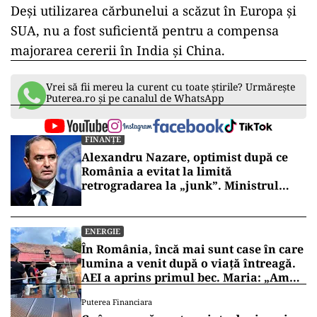
cererea de cărbune
„, a apreciat
Keisuke Sadamori, director în cadrul
IEA.
În ultimii cinci ani, IEA a estimat că s-a ajuns la
un nivel record al cererii de cărbune, apoi şi-a
revizuit previziunile.
În 2024, cerea mondială de cărbune a fost cu
aproximativ 9% mai ridicată decât se prognoza.
Deşi utilizarea cărbunelui a scăzut în Europa şi
SUA, nu a fost suficientă pentru a compensa
majorarea cererii în India şi China.
Vrei să fii mereu la curent cu toate știrile? Urmărește
Puterea.ro și pe canalul de WhatsApp