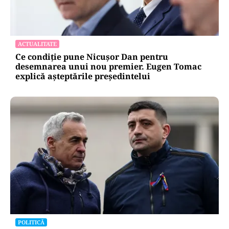
POLITICĂ
Cristian Popescu Piedone, în uniformă militară
pe TikTok: „S-a întors boomerangul, gata de
luptă”
ACTUALITATE
Ce condiție pune Nicușor Dan pentru
desemnarea unui nou premier. Eugen Tomac
explică așteptările președintelui