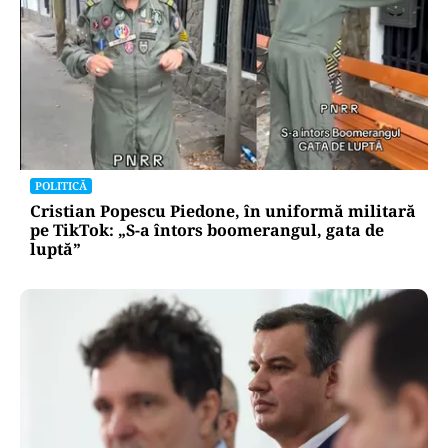
piața valutară fără să consulte BCE
Oficiuldestiri.ro
Atacurile cibernetice expun
vulnerabilitățile statului român: ANP
repetă scenariul e‑Terra. Ce ascund
comunicările oficiale și cine răspunde
pentru mentenanța IT a instituțiilor
publice
Alte Articole Importante