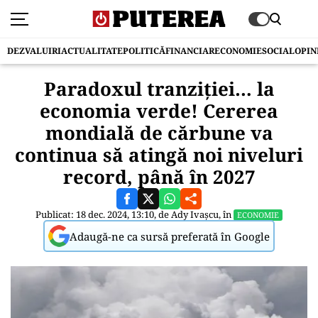
DEZVALUIRI
ACTUALITATE
POLITICĂ
FINANCIAR
ECONOMIE
SOCIAL
OPIN
Paradoxul tranziţiei… la
economia verde! Cererea
mondială de cărbune va
continua să atingă noi niveluri
record, până în 2027
Publicat: 18 dec. 2024, 13:10, de
Ady Ivașcu
, în
ECONOMIE
Adaugă-ne ca sursă preferată în Google