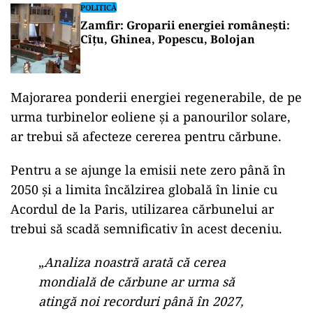
Cărbunele este combustibilul fosil care emite
cel mai mult CO2.
POLITICĂ
Pericol de blackout? Guvernul
activează măsurile de criză și
pregătește limitarea consumului de
energie
POLITICĂ
Zamfir: Groparii energiei românești:
Cîțu, Ghinea, Popescu, Bolojan
Majorarea ponderii energiei regenerabile, de pe