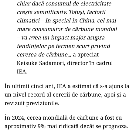
urma turbinelor eoliene şi a panourilor solare,
ar trebui să afecteze cererea pentru cărbune.
Pentru a se ajunge la emisii nete zero până în
2050 şi a limita încălzirea globală în linie cu
Acordul de la Paris, utilizarea cărbunelui ar
trebui să scadă semnificativ în acest deceniu.
„
Analiza noastră arată că cerea
mondială de cărbune ar urma să
atingă noi recorduri până în 2027,
chiar dacă consumul de electricitate
creşte semnificativ. Totuşi, factorii
climatici – în special în China, cel mai
mare consumator de cărbune mondial
– va avea un impact major asupra
tendinţelor pe termen scurt privind