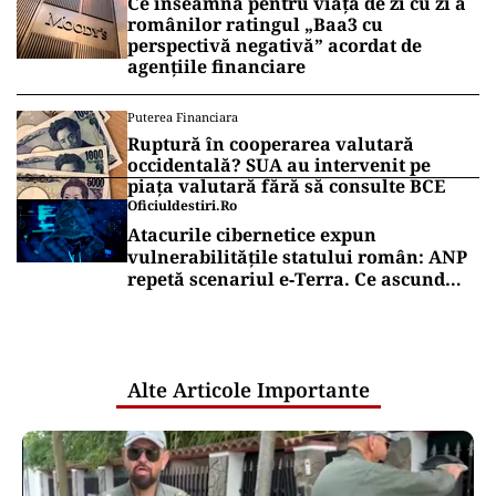
FINANȚE
Alexandru Nazare, optimist după ce
România a evitat la limită
retrogradarea la „junk”. Ministrul
anunță creștere economică de peste 2%
în 2027
ENERGIE
În România, încă mai sunt case în care
lumina a venit după o viață întreagă.
AEI a aprins primul bec. Maria: „Am
trăit la lumina lămpii”
Puterea Financiara
Ce înseamnă pentru viața de zi cu zi a
românilor ratingul „Baa3 cu
perspectivă negativă” acordat de
agențiile financiare
Puterea Financiara
Ruptură în cooperarea valutară
occidentală? SUA au intervenit pe