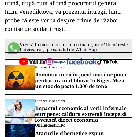
urmă, după cum afirmă procurorul general
Irina Venediktova, va prezenta întregii lumi
probe că este vorba despre crime de război
comise de soldaţii ruşi.
Vrei să fii mereu la curent cu toate știrile? Urmărește
Puterea.ro și pe canalul de WhatsApp
Puterea Financiara
România intră în jocul marilor puteri
pentru uraniul blocat în Niger. Miza:
un stoc de peste 1.000 de tone
Puterea Financiara
Impactul economic al verii infernale
europene: căldura extremă începe să
lovească direct economia
Oficiuldestiri.ro
Atacurile cibernetice expun