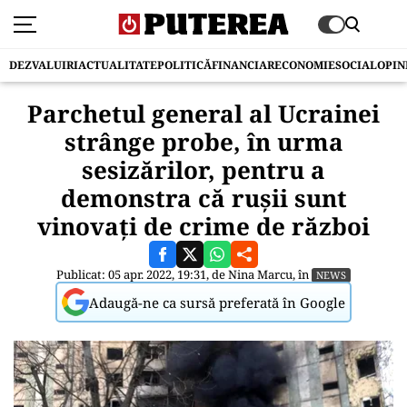
DEZVALUIRI
ACTUALITATE
POLITICĂ
FINANCIAR
ECONOMIE
SOCIAL
OPIN
Parchetul general al Ucrainei
strânge probe, în urma
sesizărilor, pentru a
demonstra că rușii sunt
vinovați de crime de război
Publicat: 05 apr. 2022, 19:31, de
Nina Marcu
, în
NEWS
Adaugă-ne ca sursă preferată în Google