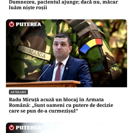
Dumnezeu, pacientul ajunge; dacă nu, măcar
luăm niște roșii
APĂRARE
Radu Miruță acuză un blocaj în Armata
Română: „Sunt oameni cu putere de decizie
care se pun de-a curmezișul”