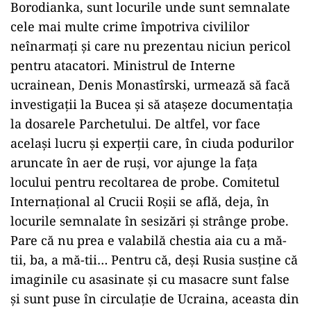
Borodianka, sunt locurile unde sunt semnalate
cele mai multe crime împotriva civililor
neînarmați și care nu prezentau niciun pericol
pentru atacatori. Ministrul de Interne
ucrainean, Denis Monastîrski, urmează să facă
investigații la Bucea și să atașeze documentația
la dosarele Parchetului. De altfel, vor face
același lucru și experții care, în ciuda podurilor
aruncate în aer de ruși, vor ajunge la fața
locului pentru recoltarea de probe. Comitetul
Internaţional al Crucii Roşii se află, deja, în
locurile semnalate în sesizări și strânge probe.
Pare că nu prea e valabilă chestia aia cu a mă-
tii, ba, a mă-tii… Pentru că, deși Rusia susține că
imaginile cu asasinate și cu masacre sunt false
și sunt puse în circulație de Ucraina, aceasta din