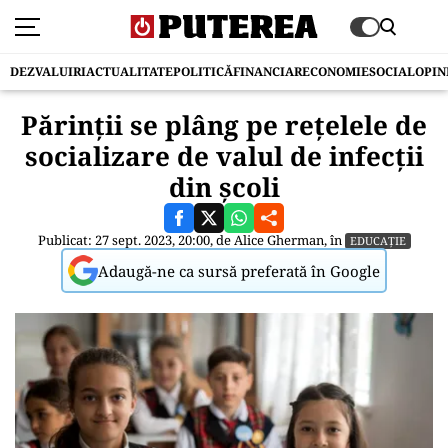
DEZVALUIRI
ACTUALITATE
POLITICĂ
FINANCIAR
ECONOMIE
SOCIAL
OPIN
Părinții se plâng pe rețelele de
socializare de valul de infecții
din școli
Publicat: 27 sept. 2023, 20:00, de
Alice Gherman
, în
EDUCAȚIE
Adaugă-ne ca sursă preferată în Google