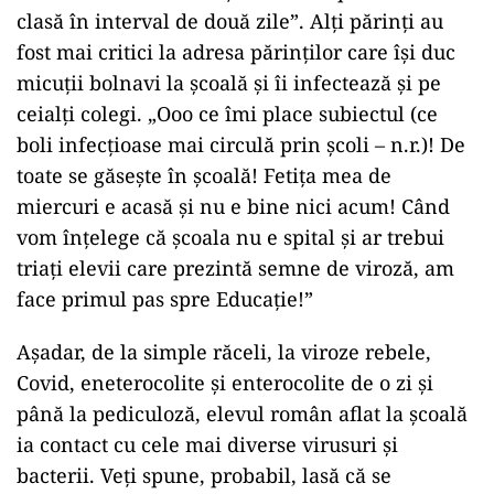
clasă în interval de două zile”. Alți părinți au
fost mai critici la adresa părinților care își duc
micuții bolnavi la școală și îi infectează și pe
ceialți colegi. „Ooo ce îmi place subiectul (ce
boli infecțioase mai circulă prin școli – n.r.)! De
toate se găsește în școală! Fetița mea de
miercuri e acasă și nu e bine nici acum! Când
vom înțelege că școala nu e spital și ar trebui
triați elevii care prezintă semne de viroză, am
face primul pas spre Educație!”
Așadar, de la simple răceli, la viroze rebele,
Covid, eneterocolite și enterocolite de o zi și
până la pediculoză, elevul român aflat la școală
ia contact cu cele mai diverse virusuri și
bacterii. Veți spune, probabil, lasă că se