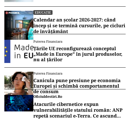
EDUCAȚIE
Calendar an școlar 2026-2027: când
încep și se termină cursurile, pe cicluri
de învățământ
Puterea Financiara
Țările UE reconfigurează conceptul
„Made in Europe” în jurul produselor,
nu al țărilor
Puterea Financiara
Canicula pune presiune pe economia
Europei și schimbă comportamentul
de consum
Oficiuldestiri.ro
Atacurile cibernetice expun
vulnerabilitățile statului român: ANP
repetă scenariul e‑Terra. Ce ascund
comunicările oficiale și cine răspunde
pentru mentenanța IT a instituțiilor