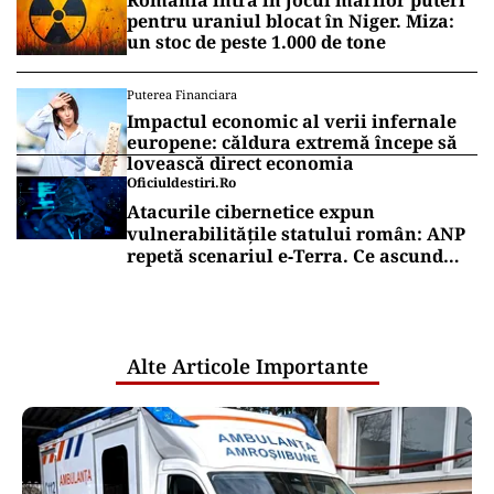
IMOBILIARE
Programul de răscumpărare One
United Properties: riscuri structurale
pe termen lung pe piață
IMOBILIARE
Devenim o țară de chiriași? Cum a
devenit locuința o marfă speculativă
inaccesibilă majorității românilor
Puterea Financiara
România intră în jocul marilor puteri
pentru uraniul blocat în Niger. Miza:
un stoc de peste 1.000 de tone
Puterea Financiara
Impactul economic al verii infernale
europene: căldura extremă începe să
lovească direct economia