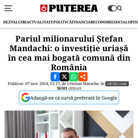
DEZVALUIRI
ACTUALITATE
POLITICĂ
FINANCIAR
ECONOMIE
SOCIAL
OPIN
Pariul milionarului Ștefan
Mandachi: o investiție uriașă
în cea mai bogată comună din
România
Publicat: 07 nov. 2024, 15:17, de
Cristian Matache
, în
,
IMOBILIARE
36101
cititori
Adaugă-ne ca sursă preferată în Google