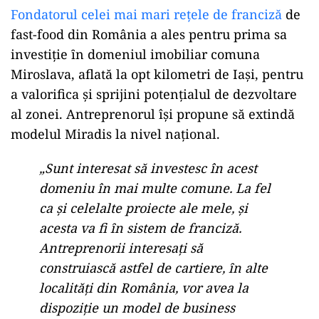
de euro, fără TVA.
„În complexul imobiliar de la
Miroslava, casele premium nu sunt
vândute în faza de proiect, ci doar deja
construite. Niciodată nu am vândut
case în stadiul de proiect – clientul
trebuie să vadă, să poată să pună
mâna, să atingă ce cumpără”, a
subliniat Ștefan Mandachi.
Fondatorul celei mai mari rețele de franciză
de
fast-food din România a ales pentru prima sa
investiție ȋn domeniul imobiliar comuna
Miroslava, aflată la opt kilometri de Iași, pentru
a valorifica și sprijini potențialul de dezvoltare