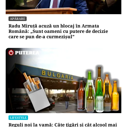
SOCIAL
Ambulanța cu escală la aprozar. Dacă vrea
Dumnezeu, pacientul ajunge; dacă nu, măcar
luăm niște roșii
APĂRARE
Radu Miruță acuză un blocaj în Armata
Română: „Sunt oameni cu putere de decizie
care se pun de-a curmezișul”