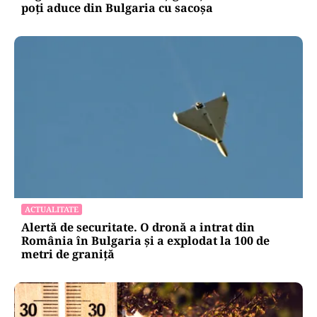
LIFESTYLE
Reguli noi la vamă: Câte țigări și cât alcool mai
poți aduce din Bulgaria cu sacoșa