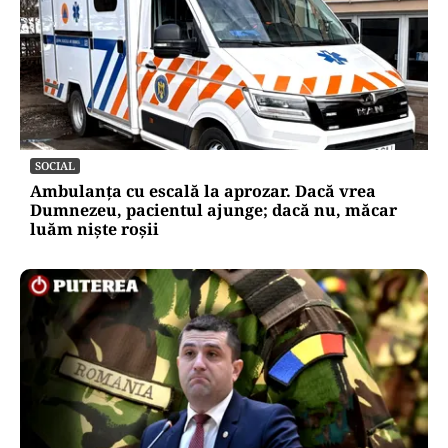
Oficiuldestiri.ro
Atacurile cibernetice expun
vulnerabilitățile statului român: ANP
repetă scenariul e‑Terra. Ce ascund
comunicările oficiale și cine răspunde
pentru mentenanța IT a instituțiilor
publice
Alte Articole Importante