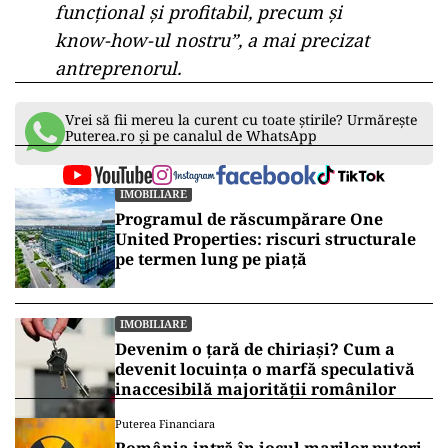
al zonei. Antreprenorul își propune să extindă
modelul Miradis la nivel național.
„Sunt interesat să investesc în acest
domeniu în mai multe comune. La fel
ca și celelalte proiecte ale mele, și
acesta va fi ȋn sistem de franciză.
Antreprenorii interesați să
construiască astfel de cartiere, ȋn alte
localități din România, vor avea la
dispoziție un model de business
funcțional și profitabil, precum și
know-how-ul nostru”, a mai precizat
antreprenorul.
Vrei să fii mereu la curent cu toate știrile? Urmărește
Puterea.ro și pe canalul de WhatsApp