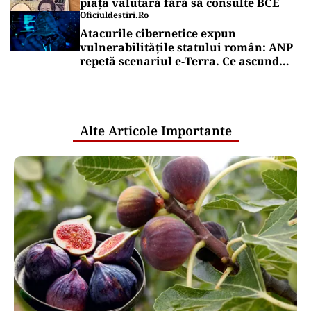
piața valutară fără să consulte BCE
Oficiuldestiri.ro
Atacurile cibernetice expun
vulnerabilitățile statului român: ANP
repetă scenariul e‑Terra. Ce ascund
comunicările oficiale și cine răspunde
pentru mentenanța IT a instituțiilor
publice
Alte Articole Importante