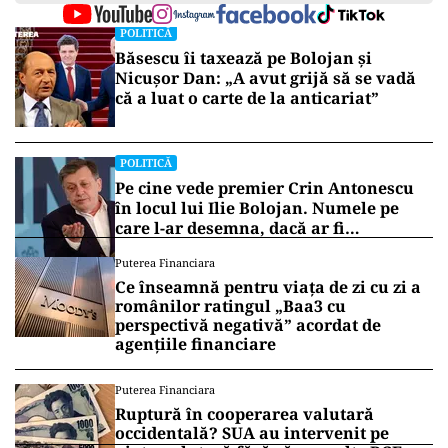
POLITICĂ
Băsescu îi taxează pe Bolojan și
Nicușor Dan: „A avut grijă să se vadă
că a luat o carte de la anticariat”
POLITICĂ
Pe cine vede premier Crin Antonescu
în locul lui Ilie Bolojan. Numele pe
care l-ar desemna, dacă ar fi
președinte
Puterea Financiara
Ce înseamnă pentru viața de zi cu zi a
românilor ratingul „Baa3 cu
perspectivă negativă” acordat de
agențiile financiare
Puterea Financiara
Ruptură în cooperarea valutară
occidentală? SUA au intervenit pe