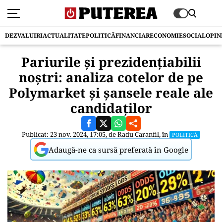
DEZVALUIRI
ACTUALITATE
POLITICĂ
FINANCIAR
ECONOMIE
SOCIAL
OPIN
Pariurile și prezidențiabilii
noștri: analiza cotelor de pe
Polymarket și șansele reale ale
candidaților
Publicat: 23 nov. 2024, 17:05, de
Radu Caranfil
, în
POLITICĂ
Adaugă-ne ca sursă preferată în Google