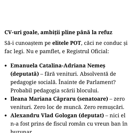
CV-uri goale, ambiții pline până la refuz
Să-i cunoaștem pe
elitele POT
, căci ne conduc și
fac legi. Nu e pamflet, e Registrul Oficial:
Emanuela Catalina-Adriana Nemeș
(deputată)
– fără venituri. Absolventă de
pedagogie socială. Înainte de Parlament?
Probabil pedagogia scării blocului.
Ileana Mariana Căpraru (senatoare)
– zero
venituri. Zero loc de muncă. Zero remușcări.
Alexandru Vlad Gologan (deputat)
– nici el
n-a fost prins de fiscul român cu vreun ban în
buzunar.