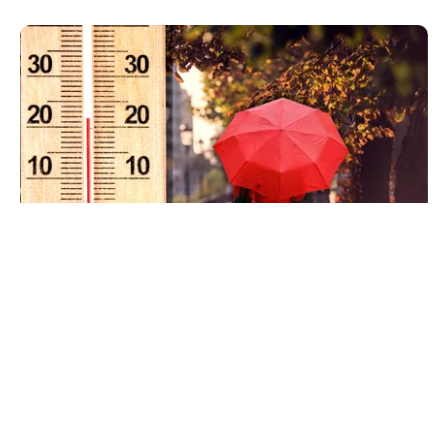
METEO
Când scad temperaturile în București sub 25 de
grade. Ce arată prognoza pentru septembrie
2026
TOS
Politica Cookies
Protecția Datelor Personale
Despre Noi
Publicitate
Echipa