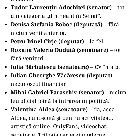
Tudor-Laurențiu Adochitei (senator)
– tot
din categoria „din neant în Senat”.
Denisa Ștefania Boboc (deputată)
– fără
niciun venit anterior.
Petru Irinel Cîrje (deputat)
– la fel.
Roxana Valeria Duduță (senatoare)
– tot
fără venituri.
Iulia Bărbulescu (senatoare)
– CV în alb.
Iulian Gheorghe Văcărescu (deputat)
–
necunoscut financiar.
Mihai Gabriel Paraschiv (senator)
– niciun
leu oficial până la intrarea în politică.
Valentina Aldea (senatoare)
– da, acea
Aldea, cunoscută și pentru activitatea…
artistică online. OnlyFans, videochat,
senatorie. Trilogia carierei moderne.