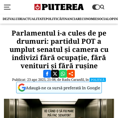
DEZVALUIRI
ACTUALITATE
POLITICĂ
FINANCIAR
ECONOMIE
SOCIAL
OPIN
Parlamentul i-a cules de pe
drumuri: partidul POT a
umplut senatul și camera cu
indivizi fără ocupație, fără
venituri și fără rușine
Publicat: 23 apr. 2025, 21:08, de
Radu Caranfil
, în
POLITICĂ
Adaugă-ne ca sursă preferată în Google