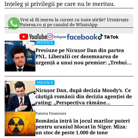
înțeleg și privilegii pe care nu le meritau.
Vrei să fii mereu la curent cu toate știrile? Urmărește
Puterea.ro și pe canalul de WhatsApp
POLITICĂ
Presiune pe Nicușor Dan din partea
PNL. Liberalii cer desemnarea de
urgență a unui nou premier: „Trebuie
să iasă fum alb de la Cotroceni!”
POLITICĂ
Nicușor Dan, după decizia Moody’s. Ce
câștigă românii din decizia agenției de
rating: „Perspectiva rămâne
rezervată”
Puterea Financiara
România intră în jocul marilor puteri
pentru uraniul blocat în Niger. Miza:
un stoc de peste 1.000 de tone