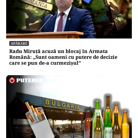
APĂRARE
Radu Miruță acuză un blocaj în Armata
Română: „Sunt oameni cu putere de decizie
care se pun de-a curmezișul”