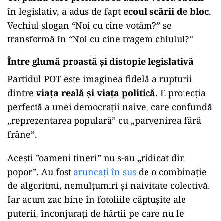
în legislativ, a adus de fapt
ecoul scării de bloc
.
Vechiul slogan “Noi cu cine votăm?” se
transformă în “Noi cu cine tragem chiulul?”
Între glumă proastă și distopie legislativă
Partidul POT este imaginea fidelă a rupturii
dintre
viața reală și viața politică
. E proiecția
perfectă a unei democrații naive, care confundă
„reprezentarea populară” cu „parvenirea fără
frâne”.
Acești ”oameni tineri” nu s-au „ridicat din
popor”. Au fost
aruncați în sus
de o combinație
de algoritmi, nemulțumiri și naivitate colectivă.
Iar acum zac bine în fotoliile căptușite ale
puterii, înconjurați de hârtii pe care nu le