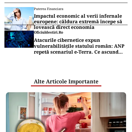
Puterea Financiara
Impactul economic al verii infernale
europene: căldura extremă începe să
lovească direct economia
Oficiuldestiri.ro
Atacurile cibernetice expun
vulnerabilitățile statului român: ANP
repetă scenariul e‑Terra. Ce ascund
comunicările oficiale și cine răspunde
pentru mentenanța IT a instituțiilor
publice
Alte Articole Importante