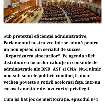
Sub pretextul eficienței administrative,
Parlamentul nostru vrednic se adună pentru
un nou episod din serialul de succes:
„Repartizarea sinecurilor”. Pe agenda zilei:
distribuirea locurilor călduțe în consiliile de
administrație ale BNR, ASF și CNA. Nu-i nimic
nou sub soarele politicii românești, doar
vechea poveste a rotirii acelorași fețe, într-un
carusel amețitor de favoruri și privilegii.
Cum își bat joc de meritocrație, episodul n+1