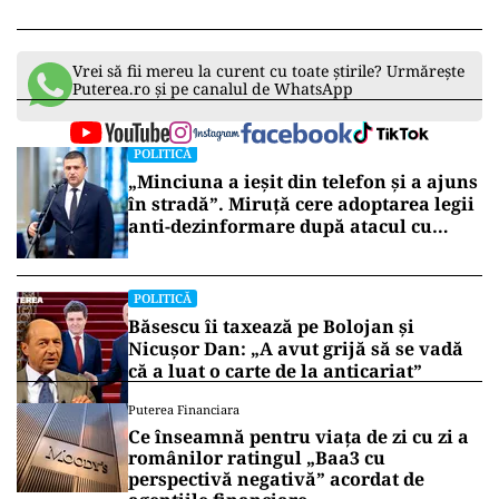
Vrei să fii mereu la curent cu toate știrile? Urmărește
Puterea.ro și pe canalul de WhatsApp
POLITICĂ
„Minciuna a ieșit din telefon și a ajuns
în stradă”. Miruță cere adoptarea legii
anti-dezinformare după atacul cu
topoare din Cluj
POLITICĂ
Băsescu îi taxează pe Bolojan și
Nicușor Dan: „A avut grijă să se vadă
că a luat o carte de la anticariat”
Puterea Financiara
Ce înseamnă pentru viața de zi cu zi a
românilor ratingul „Baa3 cu
perspectivă negativă” acordat de