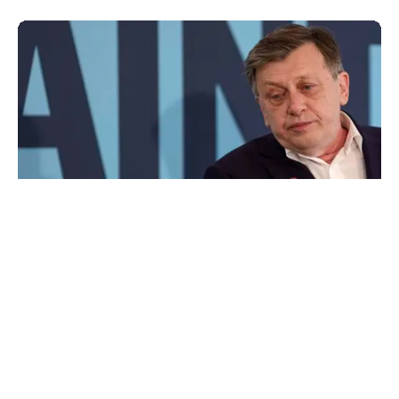
POLITICĂ
Pe cine vede premier Crin Antonescu în locul
lui Ilie Bolojan. Numele pe care l-ar desemna,
dacă ar fi președinte
TOS
Politica Cookies
Protecția Datelor Personale
Despre Noi
Publicitate
Echipa