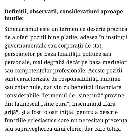
Definiții, observații, considerațiuni aproape
inutile:
Sinecurismul este un termen ce descrie practica
de a oferi poziții bine plătite, adesea în instituții
guvernamentale sau corporații de stat,
persoanelor pe baza loialității politice sau
personale, mai degrabă decât pe baza meritelor
sau competențelor profesionale. Aceste poziții
sunt caracterizate de responsabilități minime
sau chiar nule, dar vin cu beneficii financiare
considerabile. Termenul de „sinecură” provine
din latinescul „sine cura”, însemnând „fără
grijă”, și a fost folosit inițial pentru a descrie
funcțiile eclesiastice care nu necesitau prezența
sau supravegherea unui cleric, dar care totuși