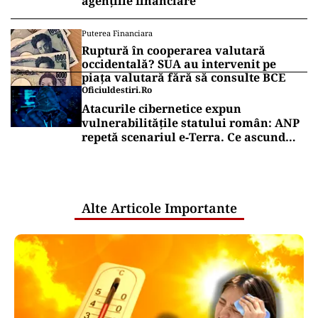
agențiile financiare
Puterea Financiara
Ruptură în cooperarea valutară
occidentală? SUA au intervenit pe
piața valutară fără să consulte BCE
Oficiuldestiri.ro
Atacurile cibernetice expun
vulnerabilitățile statului român: ANP
repetă scenariul e‑Terra. Ce ascund
comunicările oficiale și cine răspunde
pentru mentenanța IT a instituțiilor
publice
Alte Articole Importante