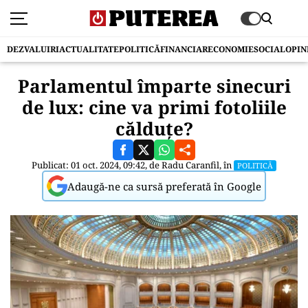
DEZVALUIRI
ACTUALITATE
POLITICĂ
FINANCIAR
ECONOMIE
SOCIAL
OPIN
Parlamentul împarte sinecuri
de lux: cine va primi fotoliile
călduțe?
Publicat: 01 oct. 2024, 09:42, de
Radu Caranfil
, în
POLITICĂ
Adaugă-ne ca sursă preferată în Google