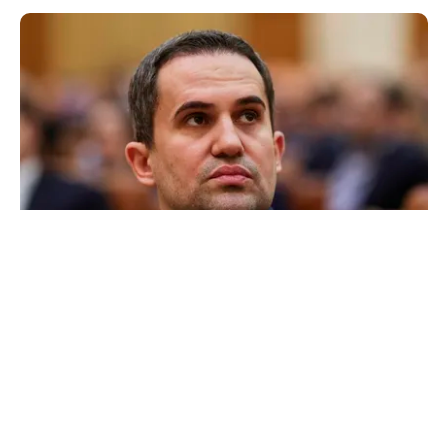
POLITICĂ
Ciprian Șerban îl acuză pe Ilie Bolojan de
dezinformare în scandalul proiectului Bala II:
„A fost blocat de Comisia Europeană, nu
abandonat”
TOS
Politica Cookies
Protecția Datelor Personale
Despre Noi
Publicitate
Echipa