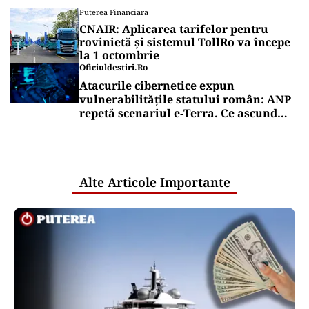
Puterea Financiara
CNAIR: Aplicarea tarifelor pentru
rovinietă și sistemul TollRo va începe
la 1 octombrie
Oficiuldestiri.ro
Atacurile cibernetice expun
vulnerabilitățile statului român: ANP
repetă scenariul e‑Terra. Ce ascund
comunicările oficiale și cine răspunde
pentru mentenanța IT a instituțiilor
publice
Alte Articole Importante