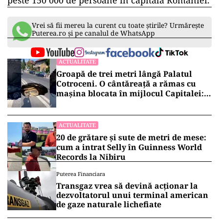
peste 150 000 de persoane în capitala României.
Vrei să fii mereu la curent cu toate știrile? Urmărește
Puterea.ro și pe canalul de WhatsApp
ACTUALITATE
Groapă de trei metri lângă Palatul
Cotroceni. O cântăreață a rămas cu
mașina blocata în mijlocul Capitalei:
„Am căzut în groapa asta”
ACTUALITATE
20 de grătare și sute de metri de mese:
cum a intrat Selly în Guinness World
Records la Nibiru
Puterea Financiara
Transgaz vrea să devină acționar la
dezvoltatorul unui terminal american
de gaze naturale lichefiate