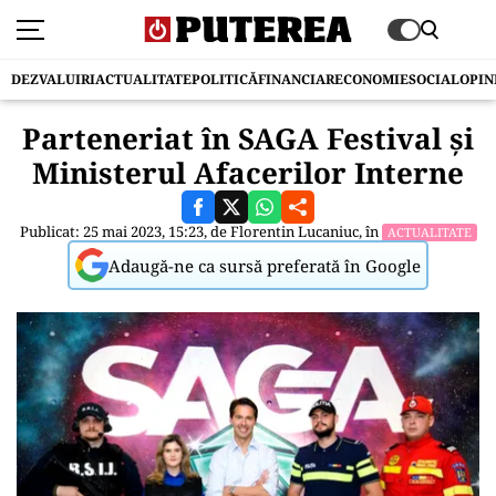
DEZVALUIRI
ACTUALITATE
POLITICĂ
FINANCIAR
ECONOMIE
SOCIAL
OPIN
Parteneriat în SAGA Festival și
Ministerul Afacerilor Interne
Publicat: 25 mai 2023, 15:23, de
Florentin Lucaniuc
, în
ACTUALITATE
Adaugă-ne ca sursă preferată în Google