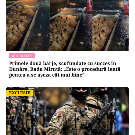
ACTUALITATE
Primele două barje, scufundate cu succes în
Dunăre. Radu Miruță: „Este o procedură lentă
pentru a se așeza cât mai bine”
EXCLUSIV
EXCLUSIV