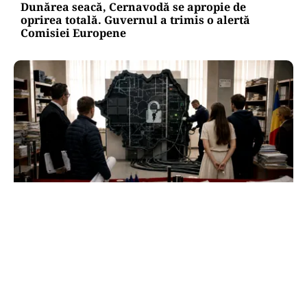
Dunărea seacă, Cernavodă se apropie de
oprirea totală. Guvernul a trimis o alertă
Comisiei Europene
ACTUALITATE
e-Terra revine săptămâna viitoare, după
aproape o lună de blocaj. Cum vor fi reluate
operațiunile