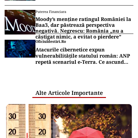
Puterea Financiara
Moody’s menține ratingul României la
Baa3, dar păstrează perspectiva
negativă. Negrescu: România „nu a
câștigat nimic, a evitat o pierdere”
Oficiuldestiri.ro
Atacurile cibernetice expun
vulnerabilitățile statului român: ANP
repetă scenariul e‑Terra. Ce ascund
comunicările oficiale și cine răspunde
pentru mentenanța IT a instituțiilor
publice
Alte Articole Importante