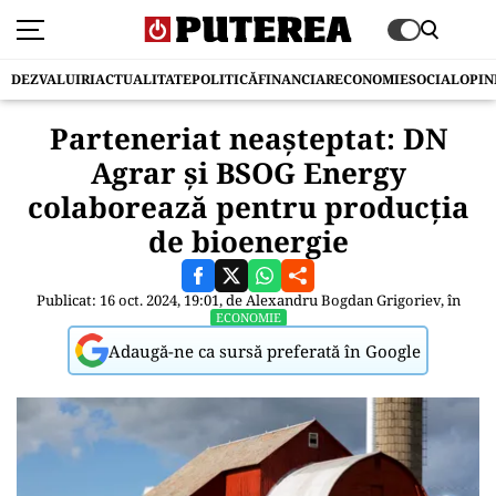
DEZVALUIRI
ACTUALITATE
POLITICĂ
FINANCIAR
ECONOMIE
SOCIAL
OPIN
Parteneriat neașteptat: DN
Agrar și BSOG Energy
colaborează pentru producția
de bioenergie
Publicat: 16 oct. 2024, 19:01, de
Alexandru Bogdan Grigoriev
, în
ECONOMIE
Adaugă-ne ca sursă preferată în Google