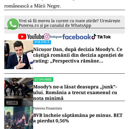
românească a Mării Negre.
Vrei să fii mereu la curent cu toate știrile? Urmărește
Puterea.ro și pe canalul de WhatsApp
POLITICĂ
Nicușor Dan, după decizia Moody’s. Ce
câștigă românii din decizia agenției de
rating: „Perspectiva rămâne
rezervată”
ECONOMIE
Moody’s ne-a lăsat deasupra „junk”-
ului. România a trecut examenul cu
nota minimă
Puterea Financiara
BVB încheie săptămâna pe minus. BET
a pierdut 0,56%