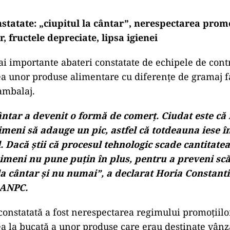
statate: „ciupitul la cântar”, nerespectarea promo
, fructele depreciate, lipsa igienei
ai importante abateri constatate de echipele de contr
a unor produse alimentare cu diferenţe de gramaj fa
ambalaj.
cântar a devenit o formă de comerţ. Ciudat este că
imeni să adauge un pic, astfel că totdeauna iese 
 Dacă ştii că procesul tehnologic scade cantitate
imeni nu pune puţin în plus, pentru a preveni scă
la cântar şi nu numai”, a declarat Horia Constant
 ANPC.
constatată a fost nerespectarea regimului promoţiilor
a la bucată a unor produse care erau destinate vânză