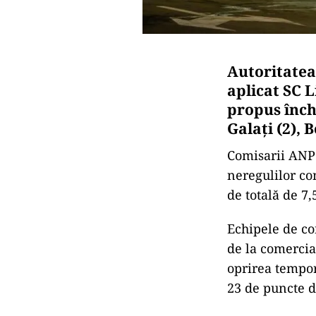
Autoritatea
aplicat SC L
propus înch
Galați (2), 
Comisarii
ANPC
neregulilor co
de totală de 7,
Echipele de co
de la comercia
oprirea tempor
23 de puncte d