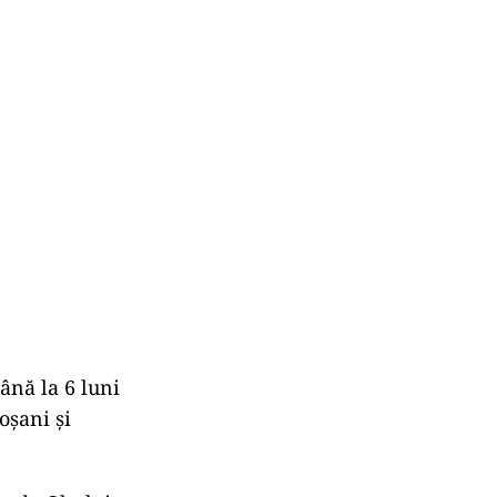
ână la 6 luni
oşani şi