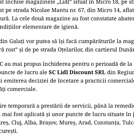
st închise magazinele „Lidl” situat în Micro 18, pe s
tuat pe strada Nicolae Mantu nr. 67, din Micro 14, afla
tură. La cele două magazine au fost constatate abater
dițiilor elementare de igienă.
 din Galați vor putea să își facă cumpărăturile la ma
ră rost” și de pe strada Oțelarilor, din cartierul Dună
 au mai propus închiderea pentru o perioadă de la 6
puncte de lucru ale
SC Lidl Discount SRL
din Regiun
şi emiterea deciziei de încetare a practicii comercial
ăţi comerciale.
re temporară a prestării de servicii, până la remed
a mai fost aplicată și unor puncte de lucru situate în 
eş, Cluj, Alba, Braşov, Mureş, Arad, Constanţa, Tulc
ureşti.