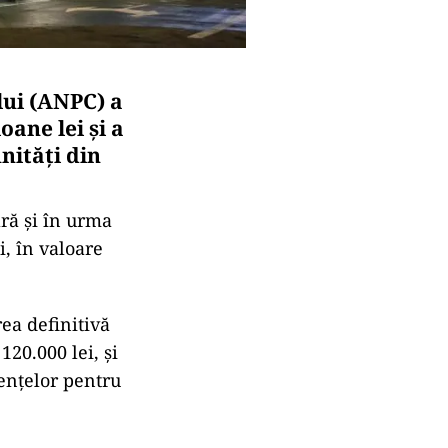
ui (ANPC) a
oane lei și a
nităţi din
ră și în urma
i, în valoare
ea definitivă
20.000 lei, şi
ienţelor pentru