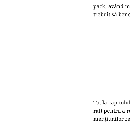
pack, având me
trebuit să bene
Tot la capitolu
raft pentru a r
menţiunilor re