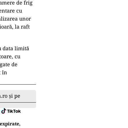
camere de frig
entare cu
alizarea unor
oară, la raft
 data limită
toare, cu
egate de
 în
.ro și pe
expirate,