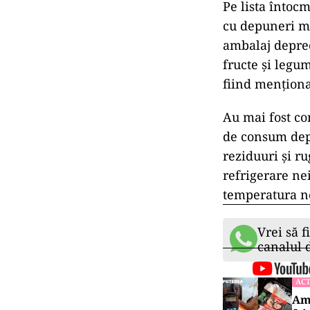
Pe lista întoc
cu depuneri m
ambalaj deprec
fructe şi legum
fiind menţionat
Au mai fost co
de consum depă
reziduuri şi r
refrigerare ne
temperatura n
Vrei să f
canalul
ACT
Ame