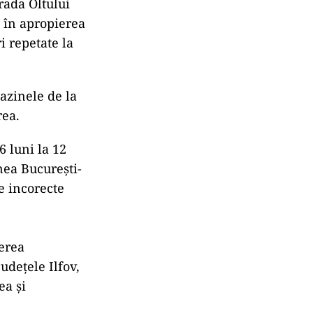
trada Oltului
t în apropierea
i repetate la
gazinele de la
rea.
 luni la 12
ea Bucureşti-
e incorecte
ierea
judeţele Ilfov,
ea şi