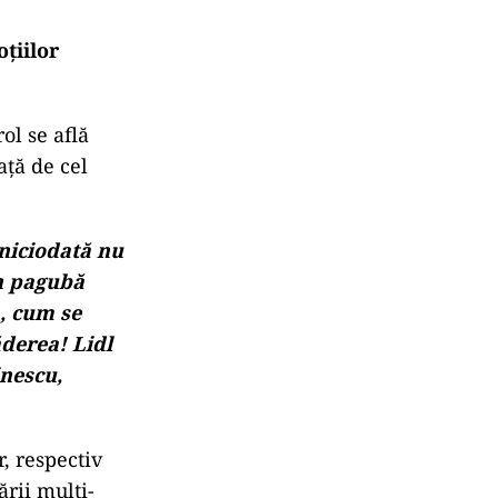
țiilor
ol se află
ţă de cel
 niciodată nu
în pagubă
a, cum se
derea! Lidl
inescu,
, respectiv
rii multi-