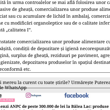
mită în urma controalelor se mai află folosirea unor 
asive de gheaţă, comercializarea unor produse alim
iat sau cu acumulare de lichid în ambalaj, comerci
e cu modificări organoleptice sau de o calitate inferi
ă „calitatea I”.
nstatate comercializarea unor produse alimentare cu
şită, condiţii de depozitare şi igienă necorespunză
ugină, surplus de gheaţă, reziduuri pe paviment, agr
igienizate, depozitarea produselor în spaţiul destinat
econformă etc.
ii mereu la curent cu toate știrile? Urmărește Puterea
 de WhatsApp
UALITATE
nzi ANPC de peste 300.000 de lei la Bâlea Lac: produse 