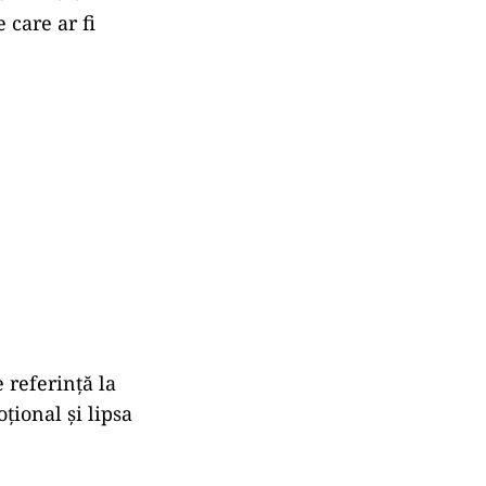
care ar fi
e referinţă la
ţional și lipsa