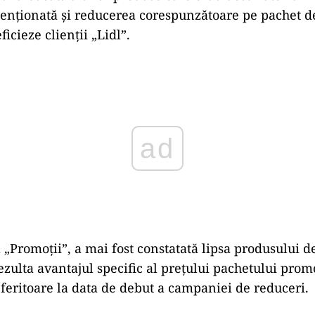
nţionată şi reducerea corespunzătoare pe pachet de 
ficieze clienții „Lidl”.
ad
l „Promoții”, a mai fost constatată lipsa produsului d
ezulta avantajul specific al preţului pachetului promo
feritoare la data de debut a campaniei de reduceri.