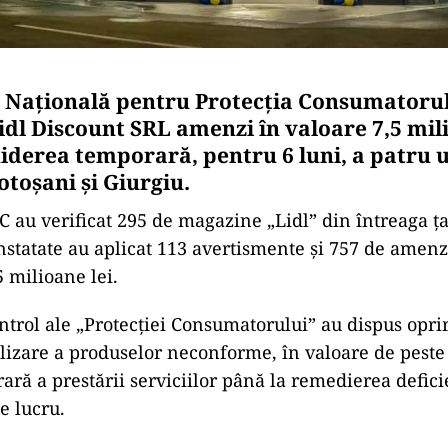
 Națională pentru Protecția Consumatorul
idl Discount SRL amenzi în valoare 7,5 mili
iderea temporară, pentru 6 luni, a patru u
Botoşani şi Giurgiu.
 au verificat 295 de magazine „Lidl” din întreaga ţa
nstatate au aplicat 113 avertismente și 757 de amenz
5 milioane lei.
ntrol ale „Protecției Consumatorului” au dispus oprir
lizare a produselor neconforme, în valoare de peste 1
ară a prestării serviciilor până la remedierea defic
e lucru.