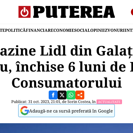
TE
POLITICĂ
FINANCIAR
ECONOMIE
SOCIAL
OPINII
ZVONURI
IN
zine Lidl din Galaț
u, închise 6 luni de
Consumatorului
Publicat: 31 oct. 2023, 21:01, de
Sorin Costea
, în
ACTUALITATE
Adaugă-ne ca sursă preferată în Google