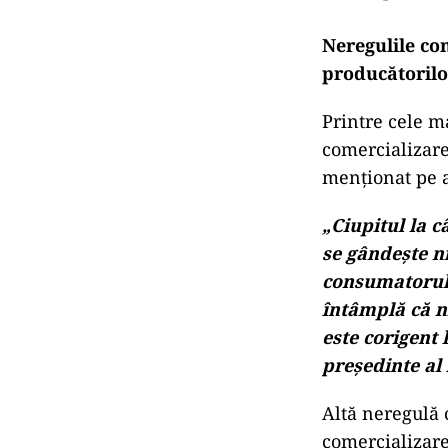
Neregulile con
producătorilor
Printre cele m
comercializare
menţionat pe 
„Ciupitul la 
se gândeşte n
consumatorul.
întâmplă că n
este corigent 
preşedinte al
Altă neregulă 
comercializare