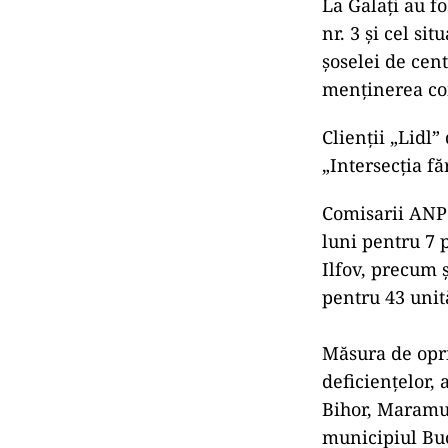
La Galați au fo
nr. 3 și cel si
șoselei de cen
menținerea con
Clienții „Lidl”
„Intersecția fă
Comisarii ANPC
luni pentru 7 
Ilfov, precum 
pentru 43 unit
Măsura de opri
deficienţelor, 
Bihor, Maramur
municipiul Buc