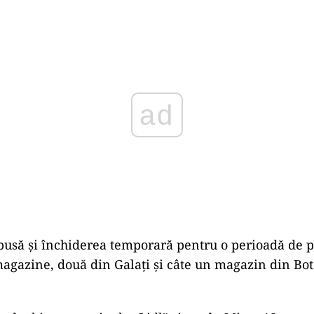
Play
pusă şi închiderea temporară pentru o perioadă de p
agazine, două din Galați și câte un magazin din Bot