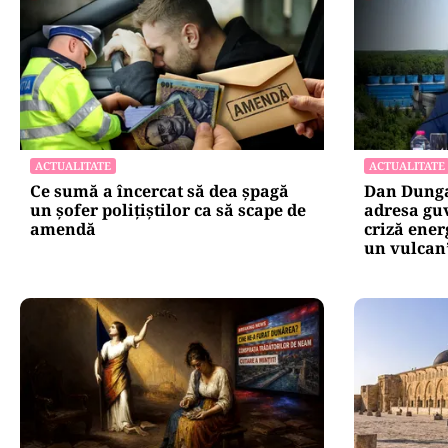
ACTUALITATE
ACTUALITATE
Ce sumă a încercat să dea șpagă
Dan Dungac
un șofer polițiștilor ca să scape de
adresa guv
amendă
criză ener
un vulcan