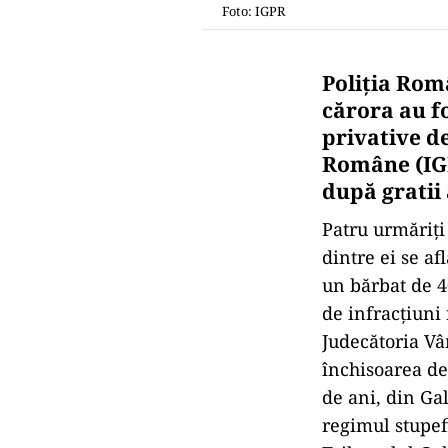
Foto: IGPR
Poliţia Rom
cărora au f
privative de
Române (IGPR
după gratii 
Patru urmăriți 
dintre ei se a
un bărbat de 4
de infracţiuni 
Judecătoria V
închisoarea de
de ani, din Gal
regimul stupef