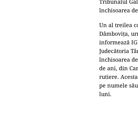
Tribunalul Gal
închisoarea de 
Un al treilea 
Dâmboviţa, urm
informează IGP
Judecătoria Tâ
închisoarea de 
de ani, din Ca
rutiere. Acest
pe numele său,
luni.