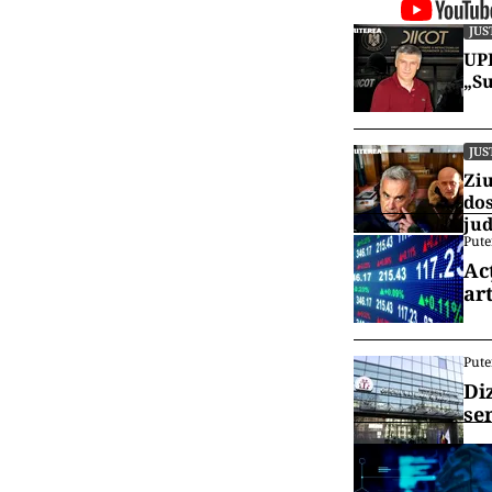
JUS
UPD
„Su
JUS
Ziu
dos
jud
Pute
Ac
art
Pute
Di
se