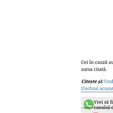
Cei în cauză a
sursa citată.
Citește și:
Unde
Unchiul acuzat
Vrei să f
canalul