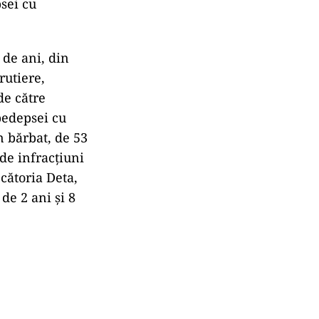
sei cu
 de ani, din
rutiere,
de către
pedepsei cu
n bărbat, de 53
de infracţiuni
cătoria Deta,
de 2 ani şi 8