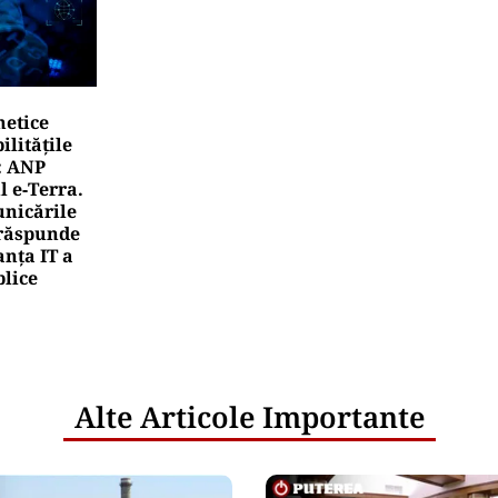
netice
litățile
: ANP
l e‑Terra.
nicările
e răspunde
nța IT a
blice
Alte Articole Importante