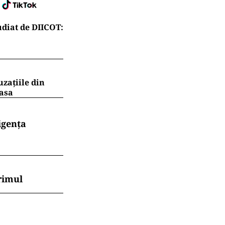
diat de DIICOT:
uzațiile din
masa
igența
rimul