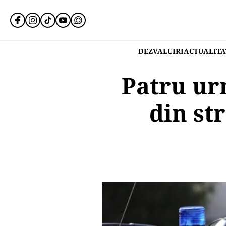
DEZVALUIRI
ACTUALITA
Patru ur
din st