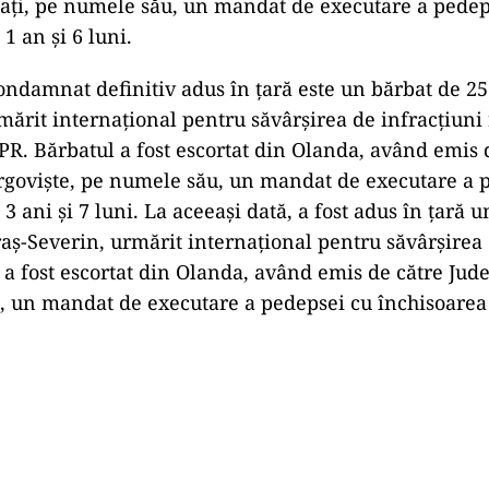
aţi, pe numele său, un mandat de executare a pedep
1 an şi 6 luni.
condamnat definitiv adus în țară este un bărbat de 25
ărit internaţional pentru săvârşirea de infracţiuni 
R. Bărbatul a fost escortat din Olanda, având emis 
rgovişte, pe numele său, un mandat de executare a 
3 ani şi 7 luni. La aceeaşi dată, a fost adus în ţară u
raş-Severin, urmărit internaţional pentru săvârşirea 
a a fost escortat din Olanda, având emis de către Jude
 un mandat de executare a pedepsei cu închisoarea 
Play