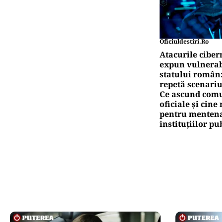
Oficiuldestiri.ro
Atacurile ciber
expun vulnerabi
statului român
repetă scenariu
Ce ascund comu
oficiale și cin
pentru mentena
instituțiilor pu