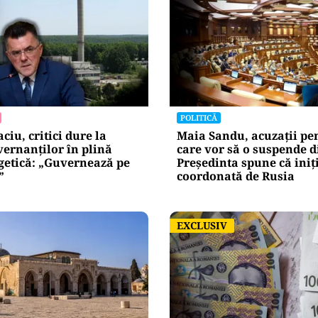
POLITICĂ
iu, critici dure la
Maia Sandu, acuzații pen
ernanților în plină
care vor să o suspende d
getică: „Guvernează pe
Președinta spune că iniț
”
coordonată de Rusia
EXCLUSIV
EXCLUSIV