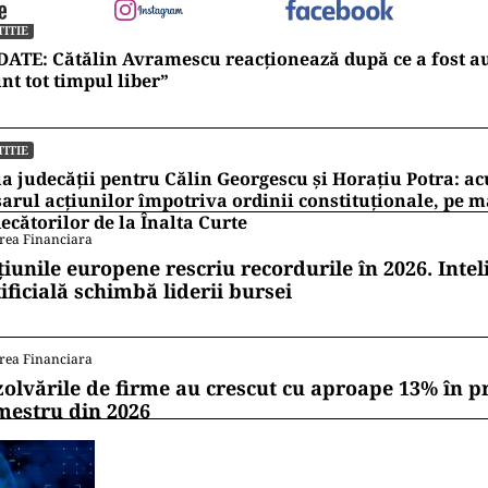
TITIE
ATE: Cătălin Avramescu reacționează după ce a fost au
nt tot timpul liber”
TITIE
a judecății pentru Călin Georgescu și Horațiu Potra: ac
arul acțiunilor împotriva ordinii constituționale, pe 
ecătorilor de la Înalta Curte
rea Financiara
țiunile europene rescriu recordurile în 2026. Intel
ificială schimbă liderii bursei
rea Financiara
zolvările de firme au crescut cu aproape 13% în p
mestru din 2026