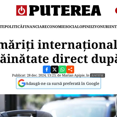
TE
POLITICĂ
FINANCIAR
ECONOMIE
SOCIAL
OPINII
ZVONURI
IN
măriți internațional
răinătate direct după
Publicat: 28 dec. 2024, 13:23, de
Marian Apipie
, în
JUSTITIE
Adaugă-ne ca sursă preferată în Google