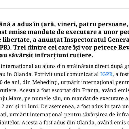
ână a adus în ţară, vineri, patru persoane
ost emise mandate de executare a unor pe
 libertate, a anunțat Inspectoratul General
). Trei dintre cei care își vor petrece Re
au săvârșit infracțiuni rutiere.
internațional au ajuns din străinătate direct după gr
flau în Olanda. Potrivit unui comunicat al
IGPR
, a fos
0 de ani, din Mehedinţi, urmărit internaţional pentr
rutiere. Acesta a fost escortat din Franţa, având emi
ânju Mare, pe numele său, un mandat de executare a
 2 ani şi 11 luni. De asemenea, a fost adus în ţară u
aţi, urmărit internaţional pentru săvârşirea de infra
iantelor. Acesta a fost adus din Olanda, având emis 