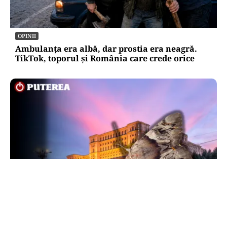
OPINII
Ambulanța era albă, dar prostia era neagră.
TikTok, toporul și România care crede orice
LIFESTYLE
Molii sau fluturi? Ce sunt, de fapt, insectele
care au cotropit blocurile din București