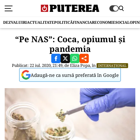
DEZVALUIRI
ACTUALITATE
POLITICĂ
FINANCIAR
ECONOMIE
SOCIAL
OPIN
“Pe NAS”: Coca, opiumul și
pandemia
Publicat: 22 iul. 2020, 21:49, de
Eliza Popa
, în
INTERNAȚIONAL
Adaugă-ne ca sursă preferată în Google