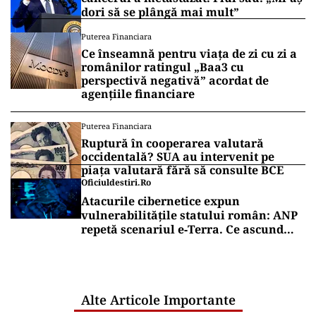
dori să se plângă mai mult”
Puterea Financiara
Ce înseamnă pentru viața de zi cu zi a
românilor ratingul „Baa3 cu
perspectivă negativă” acordat de
agențiile financiare
Puterea Financiara
Ruptură în cooperarea valutară
occidentală? SUA au intervenit pe
piața valutară fără să consulte BCE
Oficiuldestiri.ro
Atacurile cibernetice expun
vulnerabilitățile statului român: ANP
repetă scenariul e‑Terra. Ce ascund
comunicările oficiale și cine răspunde
pentru mentenanța IT a instituțiilor
publice
Alte Articole Importante