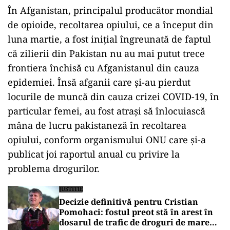
În Afganistan, principalul producător mondial
de opioide, recoltarea opiului, ce a început din
luna martie, a fost iniţial îngreunată de faptul
că zilierii din Pakistan nu au mai putut trece
frontiera închisă cu Afganistanul din cauza
epidemiei. Însă afganii care şi-au pierdut
locurile de muncă din cauza crizei COVID-19, în
particular femei, au fost atraşi să înlocuiască
mâna de lucru pakistaneză în recoltarea
opiului, conform organismului ONU care şi-a
publicat joi raportul anual cu privire la
problema drogurilor.
JUSTITIE
Decizie definitivă pentru Cristian
Pomohaci: fostul preot stă în arest în
dosarul de trafic de droguri de mare