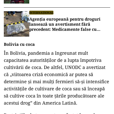
risc
INTERNAȚIONAL
Agenția europeană pentru droguri
lansează un avertisment fără
precedent: Medicamente false cu
opioide letale, descoperite în tot mai
multe țări
Bolivia cu coca
În Bolivia, pandemia a îngreunat mult
capacitatea autorităţilor de a lupta împotriva
cultivării de coca. De altfel, UNODC a avertizat
că „viitoarea criză economică ar putea să
determine şi mai mulţi fermieri să-şi intensifice
activităţile de cultivare de coca sau să înceapă
să cultive coca în toate ţările producătoare ale
acestui drog” din America Latină.