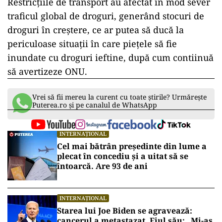
Restricţiile de transport au afectat în mod sever
traficul global de droguri, generând stocuri de
droguri în creştere, ce ar putea să ducă la
periculoase situaţii în care pieţele să fie
inundate cu droguri ieftine, după cum contiinuă
să avertizeze ONU.
Vrei să fii mereu la curent cu toate știrile? Urmărește
Puterea.ro și pe canalul de WhatsApp
INTERNAȚIONAL
Cel mai bătrân președinte din lume a
plecat în concediu și a uitat să se
întoarcă. Are 93 de ani
INTERNAȚIONAL
Starea lui Joe Biden se agravează:
cancerul a metastazat. Fiul său: „Mi-aș