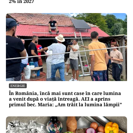
2% în 2027
ENERGIE
În România, încă mai sunt case în care lumina
a venit după o viață întreagă. AEI a aprins
primul bec. Maria: „Am trăit la lumina lămpii”