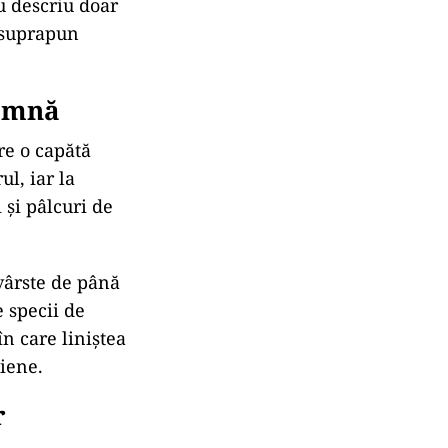
u descriu doar
e suprapun
oamnă
re o capătă
l, iar la
 și pâlcuri de
 vârste de până
e specii de
în care liniștea
iene.
r