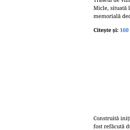
Micle, situată
memorială ded
Citeşte şi:
160
Construită iniț
fost refăcută 