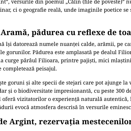
int”, versurile din poemul „Călin (file de poveste)” n
inar, ci o geografie reală, unde imaginile poetice s
e Aramă, pădurea cu reflexe de t
ă își datorează numele nuanței calde, arămii, pe ca
e gorunilor. Pădurea este amplasată pe dealul Filioru
a curge pârâul Filioara, printre pajiști, mici mlaștini
re completează peisajul.
e goruni și alte specii de stejari care pot ajunge la
dar și o biodiversitate impresionantă, cu peste 300 d
 oferă vizitatorilor o experiență naturală autentică, 
ădurii evocă atmosfera descrisă în versurile eminesc
e Argint, rezervația mestecenilo