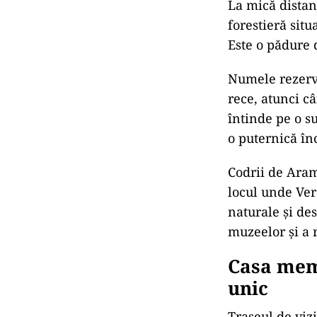
La mică distan
forestieră sit
Este o pădure 
Numele rezerva
rece, atunci c
întinde pe o s
o puternică înc
Codrii de Aram
locul unde Ver
naturale și de
muzeelor și a 
Casa memo
unic
Traseul de viz