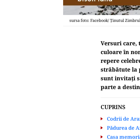
sursa foto: Facebook/ Ţinutul Zimbru
Versuri care, 
culoare în no
repere celebre
străbătute la 
sunt invitați
parte a desti
CUPRINS
Codrii de Ar
Pădurea de Ar
Casa memorial