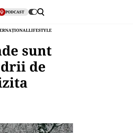
PODCAST
TERNAȚIONAL
LIFESTYLE
nde sunt
drii de
izita