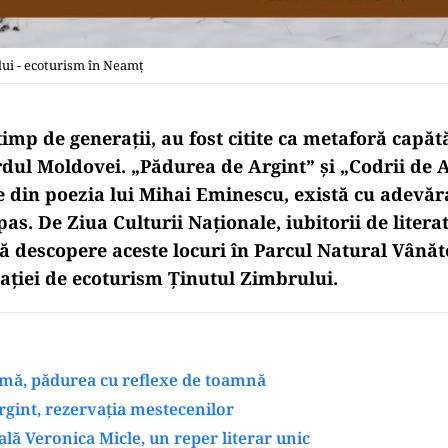
lui - ecoturism în Neamţ
timp de generații, au fost citite ca metaforă capăt
rdul Moldovei. „Pădurea de Argint” și „Codrii de
 din poezia lui Mihai Eminescu, există cu adevărat
pas. De Ziua Culturii Naționale, iubitorii de litera
 să descopere aceste locuri în Parcul Natural Vână
nației de ecoturism Ținutul Zimbrului.
amă, pădurea cu reflexe de toamnă
gint, rezervația mestecenilor
ă Veronica Micle, un reper literar unic