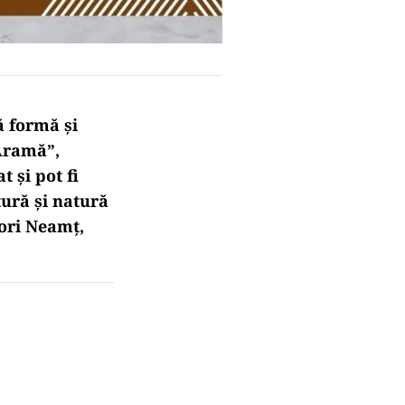
ă formă și
 Aramă”,
 și pot fi
tură și natură
tori Neamț,