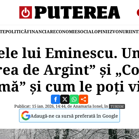
TE
POLITICĂ
FINANCIAR
ECONOMIE
SOCIAL
OPINII
ZVONURI
IN
le lui Eminescu. U
ea de Argint” și „Co
ă” şi cum le poţi v
Publicat: 15 ian. 2026, 14:44, de
Anamaria Ionel
, în
TURISM
Adaugă-ne ca sursă preferată în Google