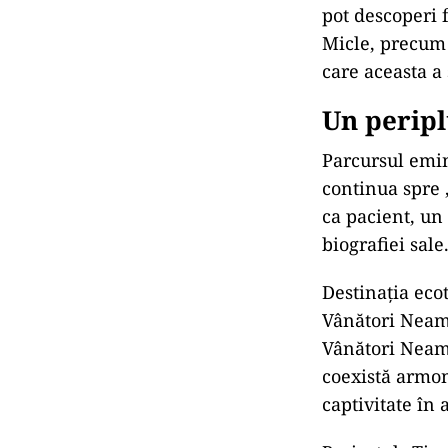
pot descoperi 
Micle, precum 
care aceasta a
Un peripl
Parcursul emin
continua spre 
ca pacient, un
biografiei sale
Destinația eco
Vânători Neamț
Vânători Neamț.
coexistă armoni
captivitate în 