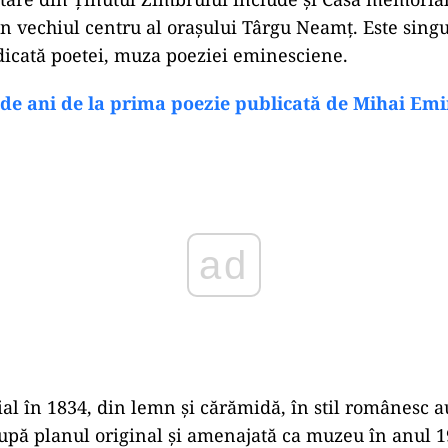
 în vechiul centru al orașului Târgu Neamț. Este sing
icată poetei, muza poeziei eminesciene.
 de ani de la prima poezie publicată de Mihai Em
ad
ial în 1834, din lemn și cărămidă, în stil românesc a
după planul original și amenajată ca muzeu în anul 19