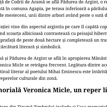
ță de Codrii de Aramă se află Pădurea de Argint, o r
uată în comuna Agapia, pe terasa inferioară a pârâului
de mesteceni, unii dintre arbori având peste o sută d
ției vine din aspectul argintiu pe care îl capătă cop
ând scoarța albicioasă contrastează cu peisajul hiber
uprafață de peste două hectare și completează un tra
ărcătură literară și simbolică.
ă și Pădurea de Argint se află în apropierea Mănăst
onica Micle se retrăgea frecvent. Legătura dintre ace
stinul literar al poetului Mihai Eminescu este întărit
reperelor culturale din zonă.
rială Veronica Micle, un reper l
itare din Ținutul Zimbrului include și Casa memoria