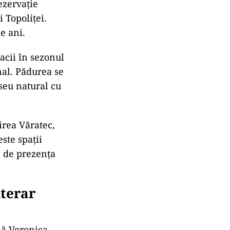
ezervație
 Topoliței.
e ani.
acii în sezonul
nal. Pădurea se
seu natural cu
irea Văratec,
ste spații
ă de prezența
iterar
lă Veronica