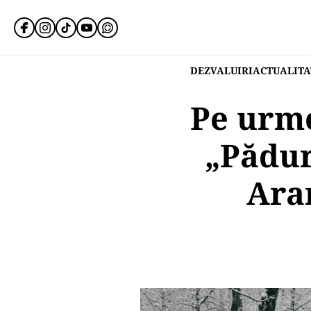
DEZVALUIRI
ACTUALITA
Pe urme
„Pădur
Aram