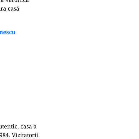
ura casă
inescu
utentic, casa a
84. Vizitatorii