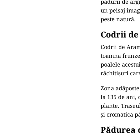
pădurii de arg
un peisaj imag
peste natură.
Codrii d
Codrii de Aram
toamna frunzel
poalele acestui
răchitișuri ca
Zona adăposteșt
la 135 de ani, 
plante. Traseul
și cromatica p
Pădurea d