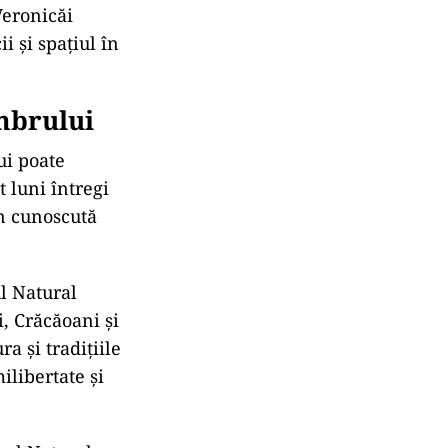
Veronicăi
 și spațiul în
imbrului
ui poate
 luni întregi
n cunoscută
l Natural
, Crăcăoani și
a și tradițiile
ilibertate și