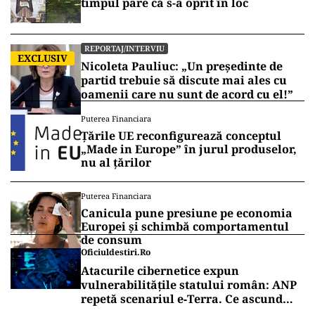
timpul pare că s-a oprit în loc
REPORTAJ/INTERVIU
EXCLUSIV
Nicoleta Pauliuc: „Un președinte de
partid trebuie să discute mai ales cu
oamenii care nu sunt de acord cu el!”
Puterea Financiara
Țările UE reconfigurează conceptul
„Made in Europe” în jurul produselor,
nu al țărilor
Puterea Financiara
Canicula pune presiune pe economia
Europei și schimbă comportamentul
de consum
Oficiuldestiri.ro
Atacurile cibernetice expun
vulnerabilitățile statului român: ANP
repetă scenariul e‑Terra. Ce ascund
comunicările oficiale și cine răspunde