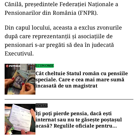
Cănilă, președintele Federației Naționale a
Pensionarilor din România (FNPR).
Din capul locului, aceasta a exclus zvonurile
după care reprezentanții și asociațiile de
pensionari s-ar pregăti să dea în judecată
Executivul.
ECONOMIE
Cât cheltuie Statul român cu pensiile
speciale. Care e cea mai mare sumă
încasată de un magistrat
SOCIAL
Îți poți pierde pensia, dacă ești
internat sau nu te găsește poștașul
acasă? Regulile oficiale pentru
pensionari