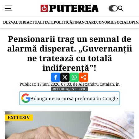
DEZVALUIRI
ACTUALITATE
POLITICĂ
FINANCIAR
ECONOMIE
SOCIAL
OPIN
Pensionarii trag un semnal de
alarmă disperat. „Guvernanții
ne tratează cu totală
indiferență”!
Publicat: 17 iun. 2026, 07:03, de
Alexandru Catalan
, în
REPORTAJ/INTERVIU
Adaugă-ne ca sursă preferată în Google
EXCLUSIV