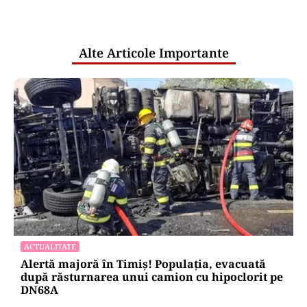
pentru mentenanța IT a instituțiilor
publice
Alte Articole Importante
ACTUALITATE
Alertă majoră în Timiș! Populația, evacuată
după răsturnarea unui camion cu hipoclorit pe
DN68A