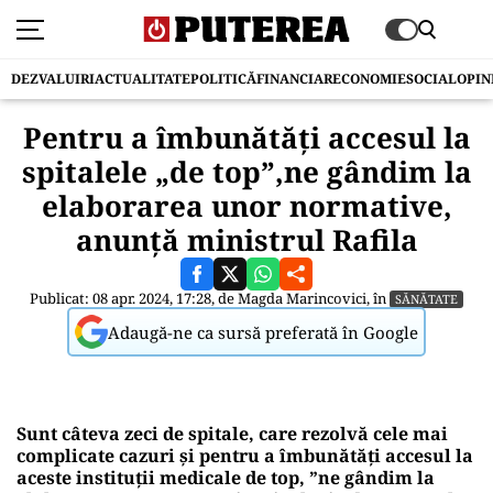
DEZVALUIRI
ACTUALITATE
POLITICĂ
FINANCIAR
ECONOMIE
SOCIAL
OPIN
Pentru a îmbunătăți accesul la
spitalele „de top”,ne gândim la
elaborarea unor normative,
anunță ministrul Rafila
Publicat: 08 apr. 2024, 17:28, de
Magda Marincovici
, în
SĂNĂTATE
Adaugă-ne ca sursă preferată în Google
Sunt câteva zeci de spitale, care rezolvă cele mai
complicate cazuri și pentru a îmbunătăți accesul la
aceste instituții medicale de top, ”ne gândim la