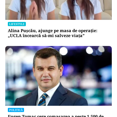
LIFESTYLE
Alina Pușcău, ajunge pe masa de operație:
„UCLA încearcă să-mi salveze viața”
POLITICĂ
Eugen Tomac cere comasarea a peste 1.500 de