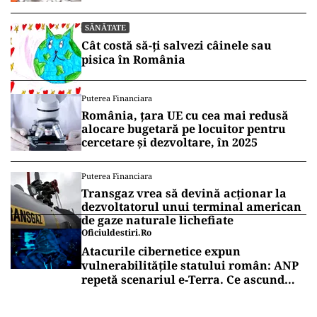
SĂNĂTATE
Cât costă să-ți salvezi câinele sau
pisica în România
Puterea Financiara
România, țara UE cu cea mai redusă
alocare bugetară pe locuitor pentru
cercetare și dezvoltare, în 2025
Puterea Financiara
Transgaz vrea să devină acționar la
dezvoltatorul unui terminal american
de gaze naturale lichefiate
Oficiuldestiri.ro
Atacurile cibernetice expun
vulnerabilitățile statului român: ANP
repetă scenariul e‑Terra. Ce ascund
comunicările oficiale și cine răspunde
pentru mentenanța IT a instituțiilor