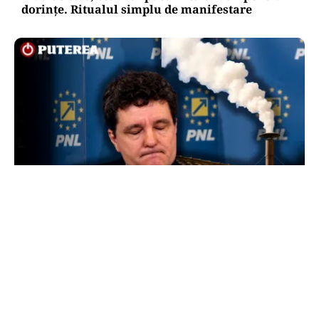
dorințe. Ritualul simplu de manifestare
POLITICĂ
Presiune pe Nicușor Dan din partea PNL.
Liberalii cer desemnarea de urgență a unui nou
premier: „Trebuie să iasă fum alb de la
Cotroceni!”