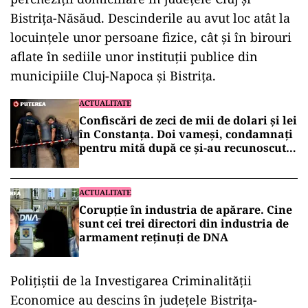
Bistrița-Năsăud. Descinderile au avut loc atât la
locuințele unor persoane fizice, cât și în birouri
aflate în sediile unor instituții publice din
municipiile Cluj-Napoca și Bistrița.
ACTUALITATE
Confiscări de zeci de mii de dolari și lei
în Constanța. Doi vameși, condamnați
pentru mită după ce și-au recunoscut
faptele în fața DNA
ACTUALITATE
Corupție în industria de apărare. Cine
sunt cei trei directori din industria de
armament reținuți de DNA
Polițiștii de la Investigarea Criminalității
Economice au descins în județele Bistrița-