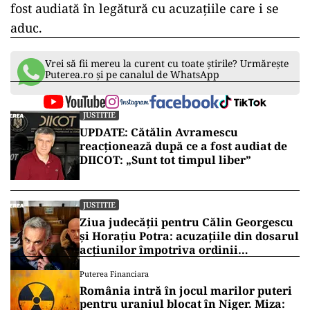
fost audiată în legătură cu acuzațiile care i se
aduc.
Vrei să fii mereu la curent cu toate știrile? Urmărește
Puterea.ro și pe canalul de WhatsApp
JUSTITIE
UPDATE: Cătălin Avramescu
reacționează după ce a fost audiat de
DIICOT: „Sunt tot timpul liber”
JUSTITIE
Ziua judecății pentru Călin Georgescu
și Horațiu Potra: acuzațiile din dosarul
acțiunilor împotriva ordinii
constituționale, pe masa judecătorilor
Puterea Financiara
de la Înalta Curte
România intră în jocul marilor puteri
pentru uraniul blocat în Niger. Miza: