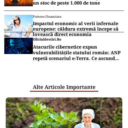
un stoc de peste 1.000 de tone
Puterea Financiara
Impactul economic al verii infernale
europene: căldura extremă începe să
lovească direct economia
Oficiuldestiri.ro
Atacurile cibernetice expun
vulnerabilitățile statului român: ANP
repetă scenariul e‑Terra. Ce ascund
comunicările oficiale și cine răspunde
pentru mentenanța IT a instituțiilor
publice
Alte Articole Importante