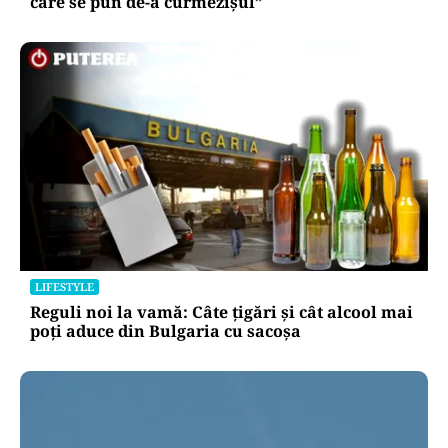
care se pun de-a curmezișul”
LIFESTYLE
Reguli noi la vamă: Câte țigări și cât alcool mai
poți aduce din Bulgaria cu sacoșa