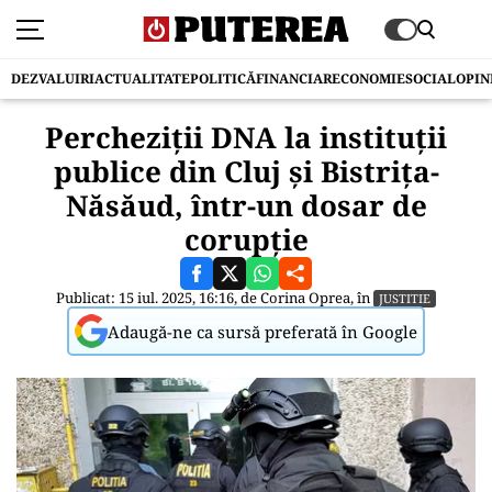
DEZVALUIRI
ACTUALITATE
POLITICĂ
FINANCIAR
ECONOMIE
SOCIAL
OPIN
Percheziții DNA la instituții
publice din Cluj și Bistrița-
Năsăud, într-un dosar de
corupție
Publicat: 15 iul. 2025, 16:16, de
Corina Oprea
, în
JUSTITIE
Adaugă-ne ca sursă preferată în Google