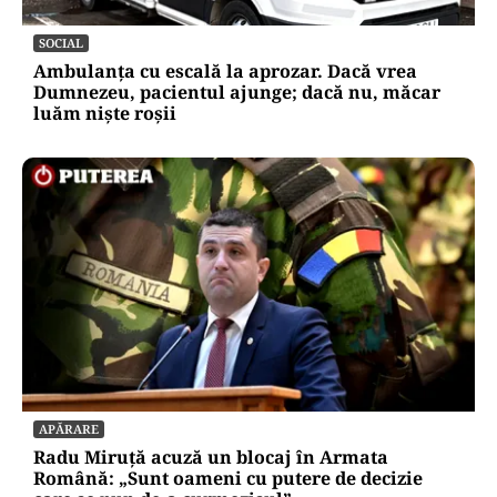
SOCIAL
Ambulanța cu escală la aprozar. Dacă vrea
Dumnezeu, pacientul ajunge; dacă nu, măcar
luăm niște roșii
APĂRARE
Radu Miruță acuză un blocaj în Armata
Română: „Sunt oameni cu putere de decizie