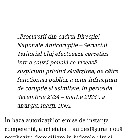
„Procurorii din cadrul Direcţiei
Naţionale Anticorupţie – Serviciul
Teritorial Cluj efectuează cercetări
într-o cauză penală ce vizează
suspiciuni privind săvârşirea, de către
funcţionari publici, a unor infracţiuni
de corupţie şi asimilate, în perioada
decembrie 2024 – martie 2025”, a
anunțat, marți, DNA.
În baza autorizațiilor emise de instanța
competentă, anchetatorii au desfășurat nouă
percheziții domiciliare în județele Cluj și