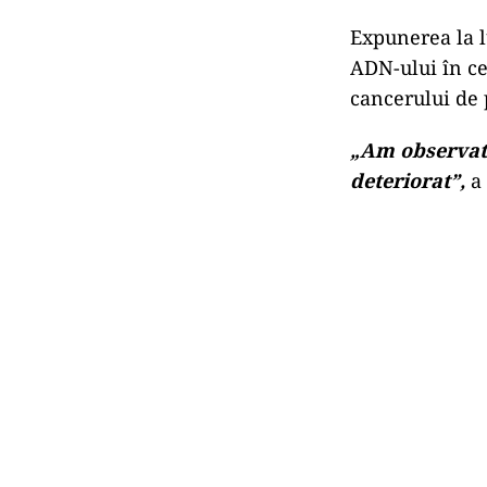
Expunerea la l
ADN-ului în cel
cancerului de 
„Am observat 
deteriorat”,
a