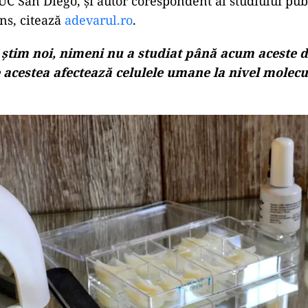
UC San Diego, și autor corespondent al studiului pub
s, citează
adevarul.ro
.
 știm noi, nimeni nu a studiat până acum aceste d
 acestea afectează celulele umane la nivel molecu