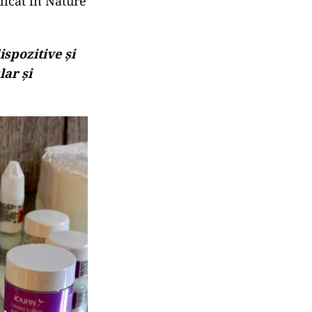
licat în Nature
ispozitive și
lar și