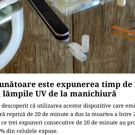
unătoare este expunerea timp de 
 lămpile UV de la manichiură
 descoperit că utilizarea acestor dispozitive care em
ră repriză de 20 de minute a dus la moartea a între 
p ce trei expuneri consecutive de 20 de minute au p
0% din celulele expuse.