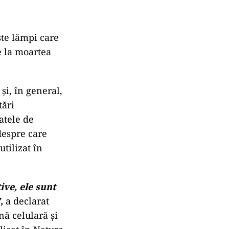
ste lămpi care
e la moartea
și, în general,
tări
atele de
despre care
tilizat în
ive, ele sunt
”
,
a declarat
ă celulară și