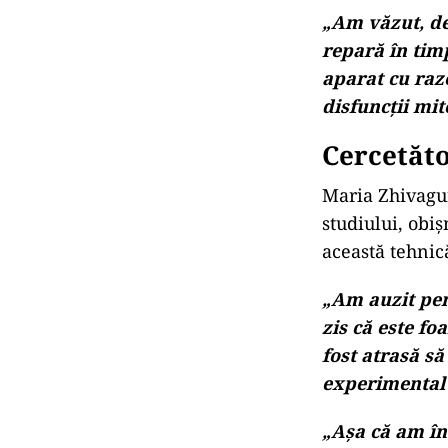
„Am văzut, de
repară în tim
aparat cu raz
disfuncții mit
Cercetăto
Maria Zhivagui
studiului, obiș
această tehnic
„Am auzit pen
zis că este f
fost atrasă să
experimental 
„Așa că am în