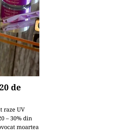
20 de
it raze UV
20 – 30% din
rovocat moartea