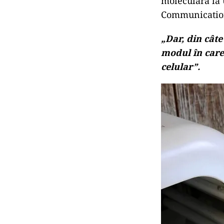
moleculară la 
Communication
„Dar, din câte
modul în care
celular”.