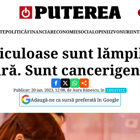
TE
POLITICĂ
FINANCIAR
ECONOMIE
SOCIAL
OPINII
ZVONURI
IN
iculoase sunt lămpi
ră. Sunt cancerigen
Publicat: 20 ian. 2023, 12:08, de
Aura Bănescu
, în
LIFESTYLE
Adaugă-ne ca sursă preferată în Google