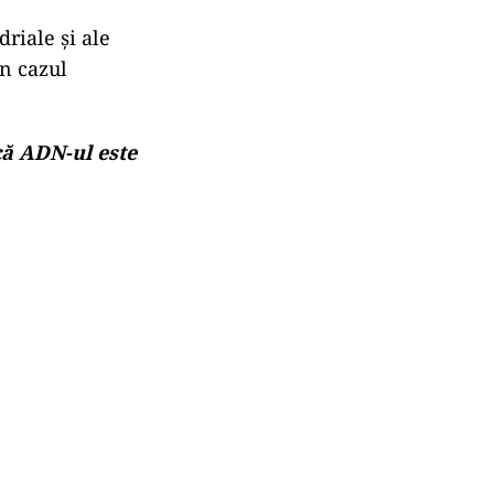
riale și ale
în cazul
ă ADN-ul este