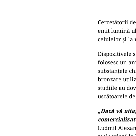
Cercetătorii d
emit lumină ul
celulelor și la
Dispozitivele 
folosesc un an
substanțele ch
bronzare utili
studiile au do
uscătoarele de 
„Dacă vă uitaț
comercializate
Ludmil Alexand