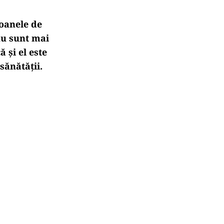
oanele de
nu sunt mai
 și el este
sănătății.