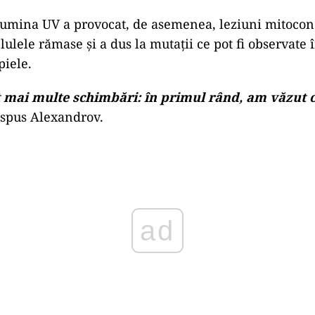
umina UV a provocat, de asemenea, leziuni mitocond
ulele rămase și a dus la mutații ce pot fi observate 
piele.
mai multe schimbări: în primul rând, am văzut c
 spus Alexandrov.
ad