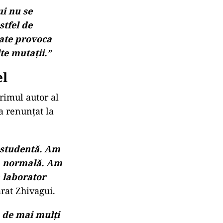
i nu se
stfel de
oate provoca
te mutații.”
el
rimul autor al
 a renunțat la
 studentă. Am
ja normală. Am
n laborator
arat Zhivagui.
 de mai mulți