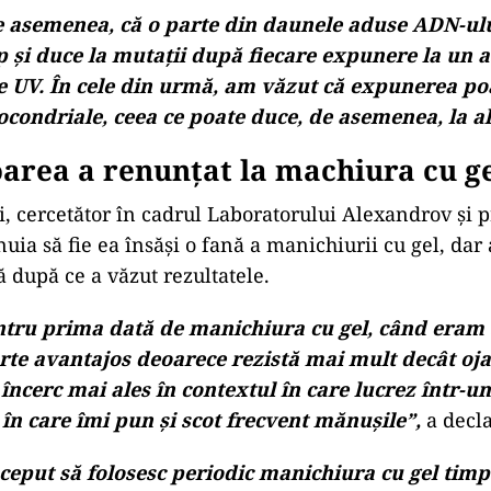
 asemenea, că o parte din daunele aduse ADN-ulu
p și duce la mutații după fiecare expunere la un a
e UV. În cele din urmă, am văzut că expunerea p
ocondriale, ceea ce poate duce, de asemenea, la al
area a renunțat la machiura cu g
, cercetător în cadrul Laboratorului Alexandrov și p
nuia să fie ea însăși o fană a manichiurii cu gel, dar
ă după ce a văzut rezultatele.
tru prima dată de manichiura cu gel, când eram
oarte avantajos deoarece rezistă mai mult decât o
 încerc mai ales în contextul în care lucrez într-u
în care îmi pun și scot frecvent mănușile”,
a decl
ceput să folosesc periodic manichiura cu gel timp