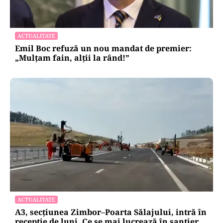
ACTUALITATE
Emil Boc refuză un nou mandat de premier:
„Mulțam fain, alții la rând!”
ACTUALITATE
A3, secțiunea Zimbor–Poarta Sălajului, intră în
recepție de luni. Ce se mai lucrează în șantier