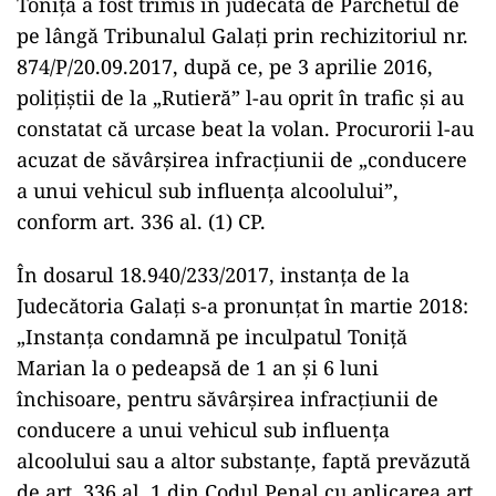
Toniță a fost trimis în judecată de Parchetul de
pe lângă Tribunalul Galați prin rechizitoriul nr.
874/P/20.09.2017, după ce, pe 3 aprilie 2016,
polițiștii de la „Rutieră” l-au oprit în trafic și au
constatat că urcase beat la volan. Procurorii l-au
acuzat de săvârşirea infracţiunii de „conducere
a unui vehicul sub influenţa alcoolului”,
conform art. 336 al. (1) CP.
În dosarul 18.940/233/2017, instanța de la
Judecătoria Galați s-a pronunțat în martie 2018:
„Instanța condamnă pe inculpatul Toniță
Marian la o pedeapsă de 1 an şi 6 luni
închisoare, pentru săvârșirea infracțiunii de
conducere a unui vehicul sub influenţa
alcoolului sau a altor substanţe, faptă prevăzută
de art. 336 al. 1 din Codul Penal cu aplicarea art.