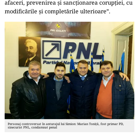
afaceri, prevenirea şi sancţionarea corupţiei, cu
modificările şi completările ulterioare”.
Personaj controversat în anturajul lui Simion: Marian Toniță, fost primar PD,
sinecurist PNL, condamnat penal