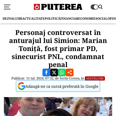
DEZVALUIRI
ACTUALITATE
POLITICĂ
FINANCIAR
ECONOMIE
SOCIAL
OPIN
Personaj controversat în
anturajul lui Simion: Marian
Toniță, fost primar PD,
sinecurist PNL, condamnat
penal
Publicat: 11 iul. 2024, 07:32, de
Sorin Costea
, în
DEZVĂLUIRI
Adaugă-ne ca sursă preferată în Google