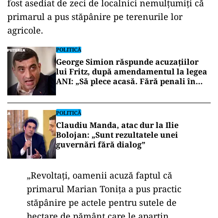
fost asediat de zeci de localnici nemulțumiți că
primarul a pus stăpânire pe terenurile lor
agricole.
POLITICĂ
George Simion răspunde acuzațiilor
lui Fritz, după amendamentul la legea
ANI: „Să plece acasă. Fără penali în
funcții publice”
POLITICĂ
Claudiu Manda, atac dur la Ilie
Bolojan: „Sunt rezultatele unei
guvernări fără dialog”
„Revoltaţi, oamenii acuză faptul că
primarul Marian Toniţa a pus practic
stăpânire pe actele pentru sutele de
hectare de pământ care le aparţin,