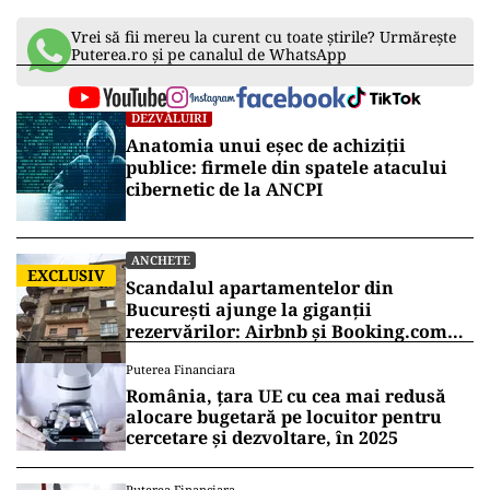
Vrei să fii mereu la curent cu toate știrile? Urmărește
Puterea.ro și pe canalul de WhatsApp
DEZVĂLUIRI
Anatomia unui eșec de achiziții
publice: firmele din spatele atacului
cibernetic de la ANCPI
ANCHETE
EXCLUSIV
Scandalul apartamentelor din
București ajunge la giganții
rezervărilor: Airbnb și Booking.com
anunță măsuri și cer respectarea legii
Puterea Financiara
România, țara UE cu cea mai redusă
alocare bugetară pe locuitor pentru
cercetare și dezvoltare, în 2025
Puterea Financiara