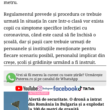
metru.
Regulamentul prevede şi procedura ce trebuie
urmată în situaţia în care într-o clasă vor exista
copii cu simptome specifice infecţiei cu
coronavirus, când este cazul să fie închisă o
şcoală, dar şi paşii care trebuie urmaţi de
persoanele şi instituţiile menţionate pentru
fiecare scenariu posibil, personalul implicat din
creşe, şcoli şi grădiniţe urmând a fi instruit.
Vrei să fii mereu la curent cu toate știrile? Urmărește
Puterea.ro și pe canalul de WhatsApp
ACTUALITATE
Alertă de securitate. O dronă a intrat
din România în Bulgaria şi a explodat
la 100 de metri de graniţă