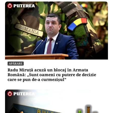
APĂRARE
Radu Miruță acuză un blocaj în Armata
Română: „Sunt oameni cu putere de decizie
care se pun de-a curmezișul”