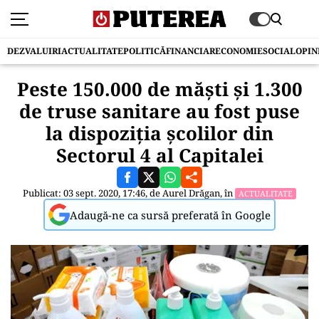
DEZVALUIRI
ACTUALITATE
POLITICĂ
FINANCIAR
ECONOMIE
SOCIAL
OPIN
Peste 150.000 de măști și 1.300
de truse sanitare au fost puse
la dispoziția școlilor din
Sectorul 4 al Capitalei
Publicat: 03 sept. 2020, 17:46, de
Aurel Drăgan
, în
ACTUALITATE
Adaugă-ne ca sursă preferată în Google