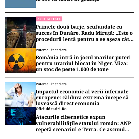
ACTUALITATE
Primele două barje, scufundate cu
succes în Dunăre. Radu Miruță: „Este o
procedură lentă pentru a se așeza cât
mai bine”
Puterea Financiara
România intră în jocul marilor puteri
pentru uraniul blocat în Niger. Miza:
un stoc de peste 1.000 de tone
Puterea Financiara
Impactul economic al verii infernale
europene: căldura extremă începe să
lovească direct economia
Oficiuldestiri.ro
Atacurile cibernetice expun
vulnerabilitățile statului român: ANP
repetă scenariul e‑Terra. Ce ascund
comunicările oficiale și cine răspunde