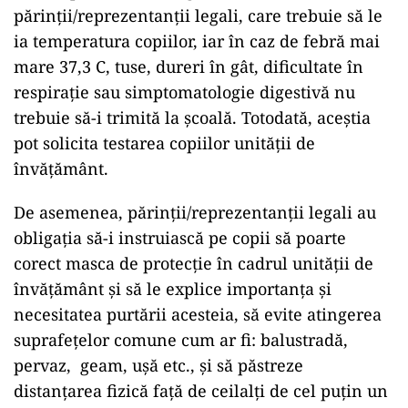
părinţii/reprezentanţii legali, care trebuie să le
ia temperatura copiilor, iar în caz de febră mai
mare 37,3 C, tuse, dureri în gât, dificultate în
respiraţie sau simptomatologie digestivă nu
trebuie să-i trimită la şcoală. Totodată, aceştia
pot solicita testarea copiilor unităţii de
învăţământ.
De asemenea, părinţii/reprezentanţii legali au
obligaţia să-i instruiască pe copii să poarte
corect masca de protecţie în cadrul unităţii de
învăţământ şi să le explice importanţa şi
necesitatea purtării acesteia, să evite atingerea
suprafeţelor comune cum ar fi: balustradă,
pervaz, geam, uşă etc., şi să păstreze
distanţarea fizică faţă de ceilalţi de cel puţin un