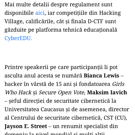
Mai multe detalii despre regulament sunt
disponibile
aici
, iar competițiile din Hacking
Village, calificările, cât și finala D-CTF sunt
găzduite pe platforma tehnică educațională
CyberEDU.
Printre speakerii pe care participanții îi pot
asculta anul acesta se numără
Bianca Lewis
–
hacker în vârstă de 15 ani și fondatoarea
Girls
Who Hack
și
Secure Open Vote
,
Maksim Iavich
– șeful direcției de securitate cibernetică la
Universitatea Caucasus și de asemenea, director
al Centrului de securitate cibernetică, CST (CU),
Jayson E. Street
– un renumit specialist din
domeniu la nivel mondial și mulți alții.