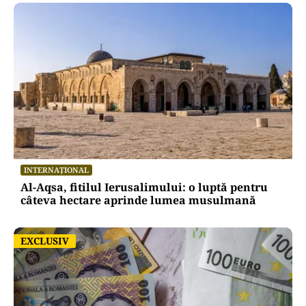
INTERNAȚIONAL
Al-Aqsa, fitilul Ierusalimului: o luptă pentru
câteva hectare aprinde lumea musulmană
EXCLUSIV
EXCLUSIV