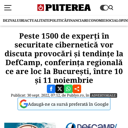
DEZVALUIRI
ACTUALITATE
POLITICĂ
FINANCIAR
ECONOMIE
SOCIAL
OPIN
Peste 1500 de experți în
securitate cibernetică vor
discuta provocări și tendințe la
DefCamp, conferinţa regională
ce are loc la București, între 10
și 11 noiembrie
Publicat: 30 sept. 2022, 07:12, de
Publyo.ro
, în
ADVERTORIALE
Adaugă-ne ca sursă preferată în Google