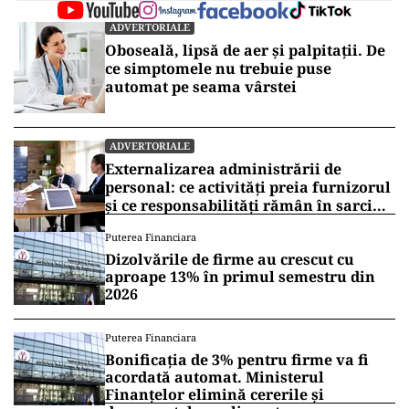
ADVERTORIALE
Oboseală, lipsă de aer și palpitații. De
ce simptomele nu trebuie puse
automat pe seama vârstei
ADVERTORIALE
Externalizarea administrării de
personal: ce activități preia furnizorul
și ce responsabilități rămân în sarcina
companiei
Puterea Financiara
Dizolvările de firme au crescut cu
aproape 13% în primul semestru din
2026
Puterea Financiara
Bonificația de 3% pentru firme va fi
acordată automat. Ministerul
Finanțelor elimină cererile și