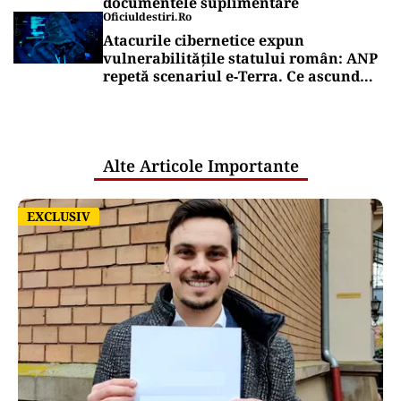
documentele suplimentare
Oficiuldestiri.ro
Atacurile cibernetice expun
vulnerabilitățile statului român: ANP
repetă scenariul e‑Terra. Ce ascund
comunicările oficiale și cine răspunde
pentru mentenanța IT a instituțiilor
publice
Alte Articole Importante
EXCLUSIV
EXCLUSIV