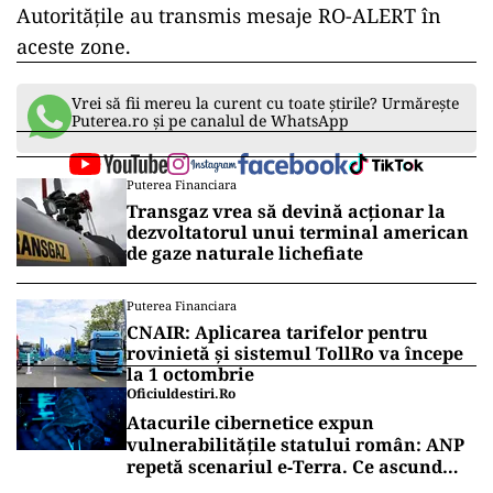
Autoritățile au transmis mesaje RO-ALERT în
aceste zone.
Vrei să fii mereu la curent cu toate știrile? Urmărește
Puterea.ro și pe canalul de WhatsApp
Puterea Financiara
Transgaz vrea să devină acționar la
dezvoltatorul unui terminal american
de gaze naturale lichefiate
Puterea Financiara
CNAIR: Aplicarea tarifelor pentru
rovinietă și sistemul TollRo va începe
la 1 octombrie
Oficiuldestiri.ro
Atacurile cibernetice expun
vulnerabilitățile statului român: ANP
repetă scenariul e‑Terra. Ce ascund
comunicările oficiale și cine răspunde