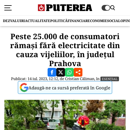
DEZVALUIRI
ACTUALITATE
POLITICĂ
FINANCIAR
ECONOMIE
SOCIAL
OPIN
Peste 25.000 de consumatori
rămași fără electricitate din
cauza vijeliilor, în județul
Prahova
Publicat: 14 iul. 2023, 12:12, de
Cristian Căliman
, în
ESENȚIAL
Adaugă-ne ca sursă preferată în Google