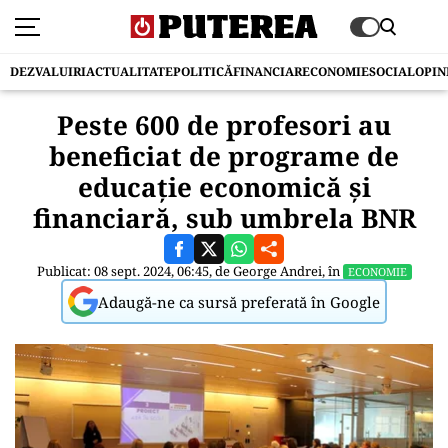
DEZVALUIRI
ACTUALITATE
POLITICĂ
FINANCIAR
ECONOMIE
SOCIAL
OPIN
Peste 600 de profesori au
beneficiat de programe de
educație economică și
financiară, sub umbrela BNR
Publicat: 08 sept. 2024, 06:45, de
George Andrei
, în
ECONOMIE
Adaugă-ne ca sursă preferată în Google