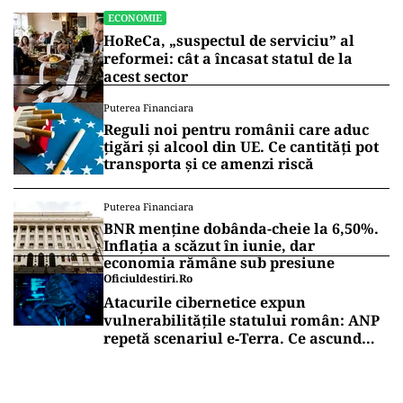
ECONOMIE
HoReCa, „suspectul de serviciu” al
reformei: cât a încasat statul de la
acest sector
Puterea Financiara
Reguli noi pentru românii care aduc
țigări și alcool din UE. Ce cantități pot
transporta și ce amenzi riscă
Puterea Financiara
BNR menține dobânda-cheie la 6,50%.
Inflația a scăzut în iunie, dar
economia rămâne sub presiune
Oficiuldestiri.ro
Atacurile cibernetice expun
vulnerabilitățile statului român: ANP
repetă scenariul e‑Terra. Ce ascund
comunicările oficiale și cine răspunde
pentru mentenanța IT a instituțiilor
publice