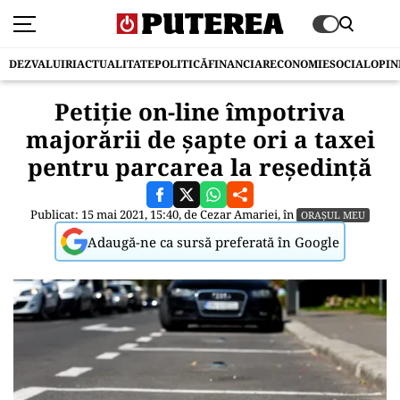
DEZVALUIRI
ACTUALITATE
POLITICĂ
FINANCIAR
ECONOMIE
SOCIAL
OPIN
Petiție on-line împotriva
majorării de șapte ori a taxei
pentru parcarea la reședință
Publicat: 15 mai 2021, 15:40, de
Cezar Amariei
, în
ORAȘUL MEU
Adaugă-ne ca sursă preferată în Google