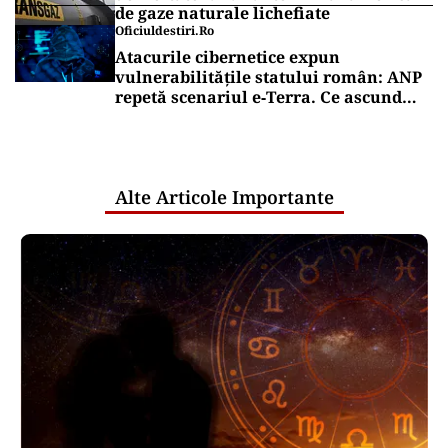
de gaze naturale lichefiate
Oficiuldestiri.ro
Atacurile cibernetice expun
vulnerabilitățile statului român: ANP
repetă scenariul e‑Terra. Ce ascund
comunicările oficiale și cine răspunde
pentru mentenanța IT a instituțiilor
publice
Alte Articole Importante