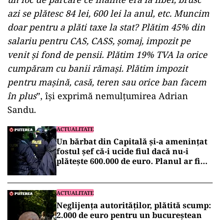
azi se plătesc 84 lei, 600 lei la anul, etc. Muncim
doar pentru a plăti taxe la stat? Plătim 45% din
salariu pentru CAS, CASS, șomaj, impozit pe
venit și fond de pensii. Plătim 19% TVA la orice
cumpăram cu banii rămași. Plătim impozit
pentru mașină, casă, teren sau orice ban facem
în plus
”, își exprimă nemulțumirea Adrian
Sandu.
ACTUALITATE
Un bărbat din Capitală și-a amenințat
fostul șef că-i ucide fiul dacă nu-i
plătește 600.000 de euro. Planul ar fi
fost pregătit de doi ani
ACTUALITATE
Neglijența autorităților, plătită scump:
2.000 de euro pentru un bucureștean