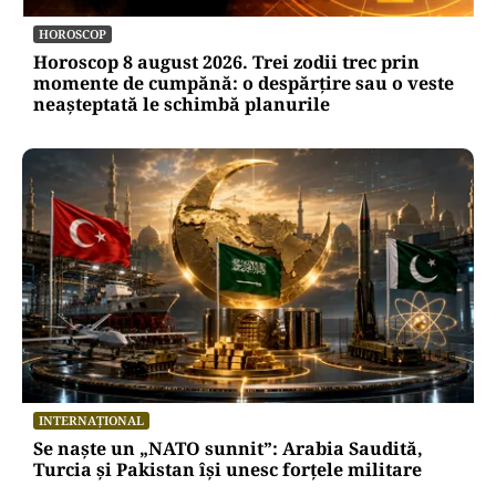
HOROSCOP
Horoscop 8 august 2026. Trei zodii trec prin
momente de cumpănă: o despărțire sau o veste
neașteptată le schimbă planurile
INTERNAȚIONAL
Se naște un „NATO sunnit”: Arabia Saudită,
Turcia și Pakistan își unesc forțele militare