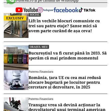
Puterea.ro și pe canalul de WhatsApp
SOCIAL
EXCLUSIV
Lift în vechile blocuri comuniste cu
trei sau patru etaje? Șanse mici să
avem parte curând de așa ceva!
ORAȘUL MEU
Bucureștiul va fi curat până în 2033. Să
sperăm că mai prindem momentul
Puterea Financiara
România, țara UE cu cea mai redusă
alocare bugetară pe locuitor pentru
cercetare și dezvoltare, în 2025
Puterea Financiara
Transgaz vrea să devină acționar la
dezvoltatorul unui terminal american