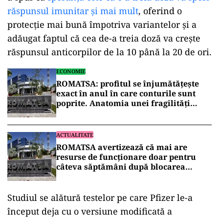
răspunsul imunitar și mai mult
, oferind o
protecție mai bună împotriva variantelor și a
adăugat faptul că cea de-a treia doză va crește
răspunsul anticorpilor de la 10 până la 20 de ori.
ECONOMIE
ROMATSA: profitul se înjumătățește
exact în anul în care conturile sunt
poprite. Anatomia unei fragilități
anunțate
ACTUALITATE
ROMATSA avertizează că mai are
resurse de funcționare doar pentru
câteva săptămâni după blocarea
conturilor
Studiul se alătură testelor pe care Pfizer le-a
început deja cu o versiune modificată a