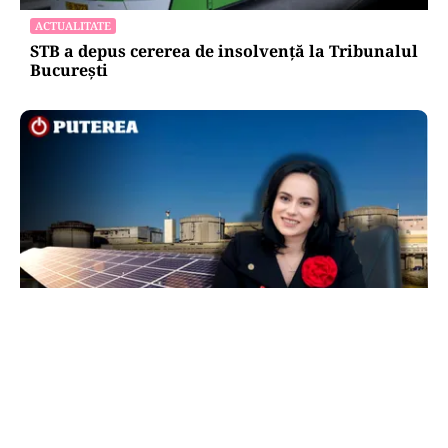
ACTUALITATE
STB a depus cererea de insolvență la Tribunalul
București
ACTUALITATE
Legea prosumatorilor schimbă regulile pe piața
energetică. Simona Bucura Oprescu: „Este una
dintre cele mai importante schimbări”