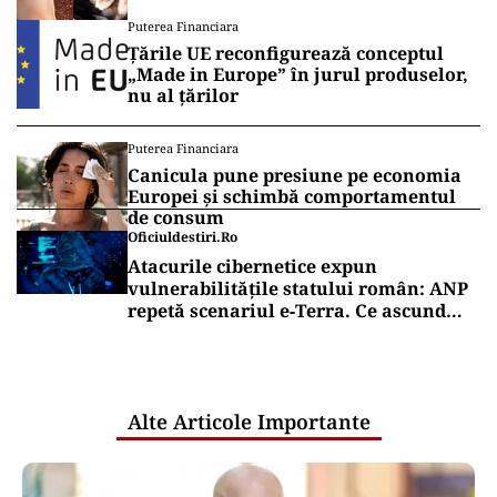
lăsate la soare
Puterea Financiara
Țările UE reconfigurează conceptul
„Made in Europe” în jurul produselor,
nu al țărilor
Puterea Financiara
Canicula pune presiune pe economia
Europei și schimbă comportamentul
de consum
Oficiuldestiri.ro
Atacurile cibernetice expun
vulnerabilitățile statului român: ANP
repetă scenariul e‑Terra. Ce ascund
comunicările oficiale și cine răspunde
pentru mentenanța IT a instituțiilor
publice
Alte Articole Importante