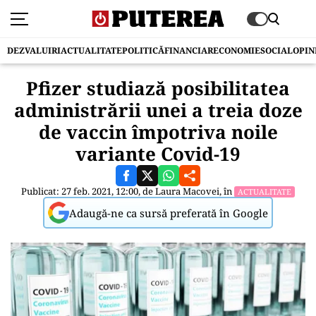
DEZVALUIRI
ACTUALITATE
POLITICĂ
FINANCIAR
ECONOMIE
SOCIAL
OPIN
Pfizer studiază posibilitatea
administrării unei a treia doze
de vaccin împotriva noile
variante Covid-19
Publicat: 27 feb. 2021, 12:00, de
Laura Macovei
, în
ACTUALITATE
Adaugă-ne ca sursă preferată în Google