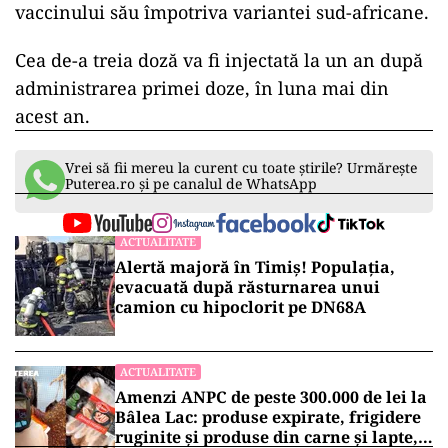
vaccinului său împotriva variantei sud-africane.
Cea de-a treia doză va fi injectată la un an după
administrarea primei doze, în luna mai din
acest an.
Vrei să fii mereu la curent cu toate știrile? Urmărește
Puterea.ro și pe canalul de WhatsApp
ACTUALITATE
Alertă majoră în Timiș! Populația,
evacuată după răsturnarea unui
camion cu hipoclorit pe DN68A
ACTUALITATE
Amenzi ANPC de peste 300.000 de lei la
Bâlea Lac: produse expirate, frigidere
ruginite și produse din carne și lapte,