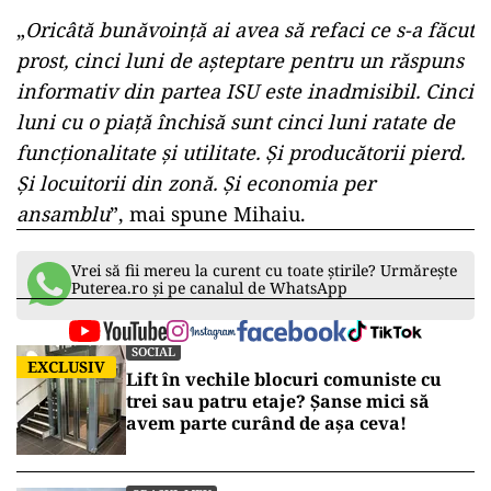
„
Oricâtă bunăvoință ai avea să refaci ce s-a făcut
prost, cinci luni de așteptare pentru un răspuns
informativ din partea ISU este inadmisibil. Cinci
luni cu o piață închisă sunt cinci luni ratate de
funcționalitate și utilitate. Și producătorii pierd.
Și locuitorii din zonă. Și economia per
ansamblu
”, mai spune Mihaiu.
Vrei să fii mereu la curent cu toate știrile? Urmărește
Puterea.ro și pe canalul de WhatsApp
SOCIAL
EXCLUSIV
Lift în vechile blocuri comuniste cu
trei sau patru etaje? Șanse mici să
avem parte curând de așa ceva!