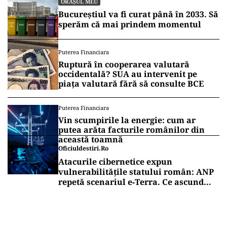
ORAȘUL MEU
Bucureștiul va fi curat până în 2033. Să
sperăm că mai prindem momentul
Puterea Financiara
Ruptură în cooperarea valutară
occidentală? SUA au intervenit pe
piața valutară fără să consulte BCE
Puterea Financiara
Vin scumpirile la energie: cum ar
putea arăta facturile românilor din
această toamnă
Oficiuldestiri.ro
Atacurile cibernetice expun
vulnerabilitățile statului român: ANP
repetă scenariul e‑Terra. Ce ascund
comunicările oficiale și cine răspunde
pentru mentenanța IT a instituțiilor
publice