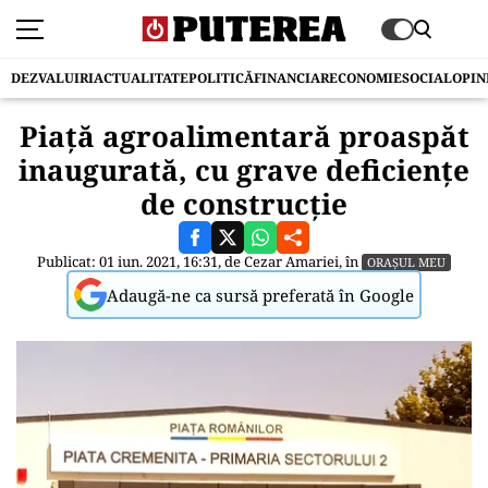
DEZVALUIRI
ACTUALITATE
POLITICĂ
FINANCIAR
ECONOMIE
SOCIAL
OPIN
Piață agroalimentară proaspăt
inaugurată, cu grave deficiențe
de construcție
Publicat: 01 iun. 2021, 16:31, de
Cezar Amariei
, în
ORAȘUL MEU
Adaugă-ne ca sursă preferată în Google