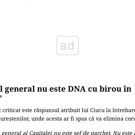
cheie: Ciucu nu știe care e rolul 
l al atacului îl reprezintă întrebarea adresată lui Ci
i general. Potrivit lui Piedone, aici „s-a rupt filmul”
ucu s-ar fi încurcat și nu ar fi putut defini clar atribu
 conduce Capitala nu a știut să spună clar care este
e care o ocupă”,
afirmă Piedone.
, el explică ce consideră că ar trebui să însemne ace
orașului, coordonarea infrastructurii majore, gestio
ublic și asigurarea funcționării serviciilor esențiale