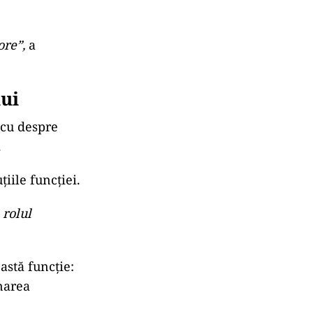
, primarii de
”, dar doar
ns, ei
că ei sunt
 nu sunt de
ționali!
ei
ore”,
a