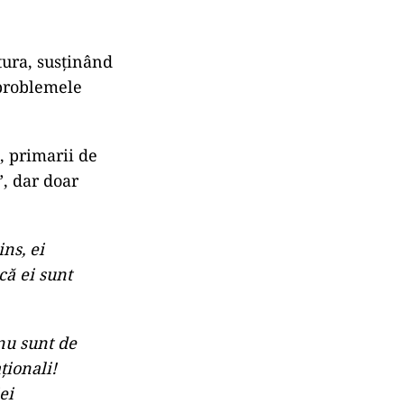
 pe căciulă, a
ai spăla din
. Ești
ă nimic
ește aerul
ctura, susținând
 problemele