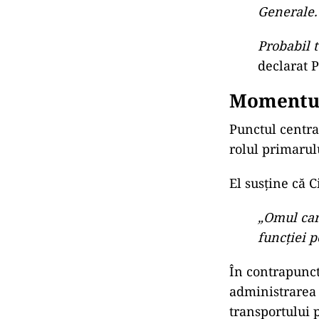
Capitalei.
Piedone duce s
sector ar fi vi
dacă nu sunt d
„Știm că p
trebuie să
vinovați p
Știm că ei
la PNL. R
Știm că ei
Generale.
Probabil t
declarat 