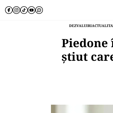
DEZVALUIRI
ACTUALITA
Piedone î
știut car