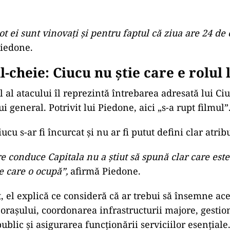
arcasmul mai departe și afirmă că, în această logică
novați pentru ninsoare, gropi, poluare și „toate relele
e la PNL. În acest caz, vina nu le mai aparține.
rimarii de sector sunt vinovați pentru că, da, ei au ni
 strângă! Știm că ei sunt vinovați pentru gropi. Știm 
entru aerul poluat.
 sunt vinovați pentru toate relele. Dar doar ăia care
estul sunt exemple de bune practici! Aproape eroi na
 sunt vinovați și pentru angajații neplătiți ai Primări
ot ei sunt vinovați și pentru faptul că ziua are 24 de 
Piedone.