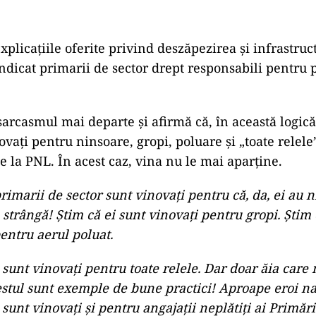
sc timp pentru explicații. Pentru că se simte cu musca
 discuții, pentru a lăsa o impresie mai bună și a-și m
 atunci când ești în picaj electoral, nu mai ești grăbit
”, afirmă acesta.
TICĂ
cu, șpăgarul de la Primărie și explicația care nu explic
INISTRATIE
 și taxa pe fum: 66.000 de lei ca să aflăm cine ne otrăv
xplicațiile oferite privind deszăpezirea și infrastru
 indicat primarii de sector drept responsabili pentru