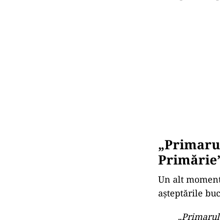
Momentul-
Punctul centra
rolul primarulu
El susține că Ci
„Omul care
funcției p
În contrapunct
administrarea 
transportului p