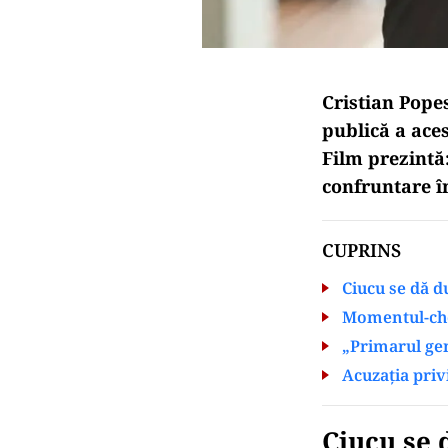
Cristian Popes
publică a aces
Film prezintă:
confruntare î
CUPRINS
Ciucu se dă d
Momentul-chei
„Primarul gen
Acuzația privi