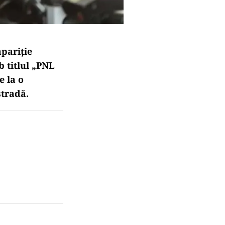
apariție
b titlul „PNL
e la o
stradă.