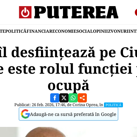
TE
POLITICĂ
FINANCIAR
ECONOMIE
SOCIAL
OPINII
ZVONURI
IN
l desființează pe C
e este rolul funcției
ocupă
Publicat: 26 feb. 2026, 17:46, de
Corina Oprea
, în
POLITICĂ
Adaugă-ne ca sursă preferată în Google