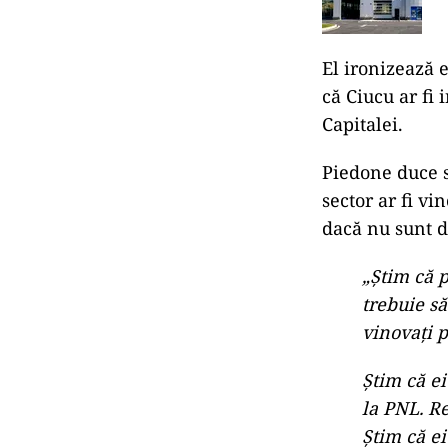
ar fi găsit bru
ales să stea la
păcate.
„Pentru că
disponibil
POLI
Ciu
ADM
RAR
El ironizează e
că Ciucu ar fi