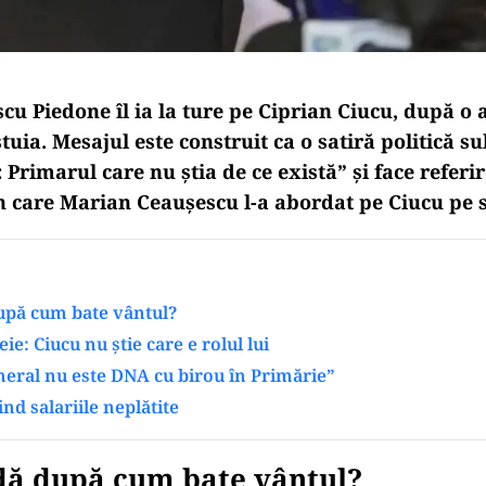
cu Piedone îl ia la ture pe Ciprian Ciucu, după o 
tuia. Mesajul este construit ca o satiră politică su
 Primarul care nu știa de ce există” și face referir
n care Marian Ceaușescu l-a abordat pe Ciucu pe 
upă cum bate vântul?
e: Ciucu nu știe care e rolul lui
eral nu este DNA cu birou în Primărie”
nd salariile neplătite