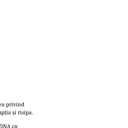
lui
ucu despre
.
țiile funcției.
 rolul
astă funcție:
narea
.