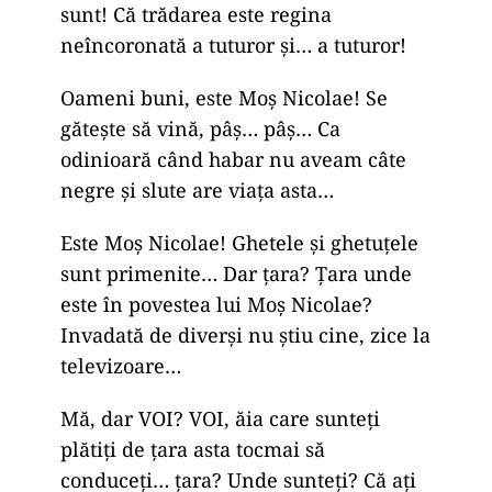
sunt! Că trădarea este regina
neîncoronată a tuturor și… a tuturor!
Oameni buni, este Moș Nicolae! Se
gătește să vină, pâș… pâș… Ca
odinioară când habar nu aveam câte
negre și slute are viața asta…
Este Moș Nicolae! Ghetele și ghetuțele
sunt primenite… Dar țara? Țara unde
este în povestea lui Moș Nicolae?
Invadată de diverși nu știu cine, zice la
televizoare…
Mă, dar VOI? VOI, ăia care sunteți
plătiți de țara asta tocmai să
conduceți… țara? Unde sunteți? Că ați