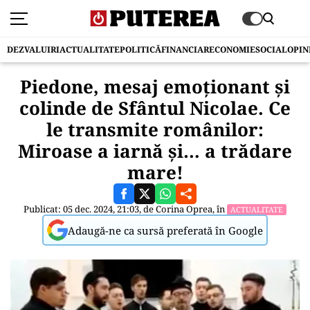
DEZVALUIRI
ACTUALITATE
POLITICĂ
FINANCIAR
ECONOMIE
SOCIAL
OPIN
Piedone, mesaj emoționant și
colinde de Sfântul Nicolae. Ce
le transmite românilor:
Miroase a iarnă și… a trădare
mare!
Publicat: 05 dec. 2024, 21:03, de
Corina Oprea
, în
ACTUALITATE
Adaugă-ne ca sursă preferată în Google