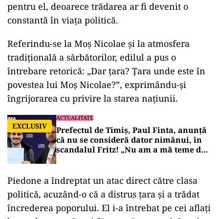
pentru el, deoarece trădarea ar fi devenit o
constantă în viața politică.
Referindu-se la Moș Nicolae și la atmosfera
tradițională a sărbătorilor, edilul a pus o
întrebare retorică: „Dar țara? Țara unde este în
povestea lui Moș Nicolae?”, exprimându-și
îngrijorarea cu privire la starea națiunii.
ACTUALITATE
EXCLUSIV
Prefectul de Timiș, Paul Finta, anunță
că nu se consideră dator nimănui, în
scandalul Fritz! „Nu am a mă teme de
nimic!”
Piedone a îndreptat un atac direct către clasa
politică, acuzând-o că a distrus țara și a trădat
încrederea poporului. El i-a întrebat pe cei aflați