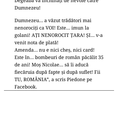
Degeaba vă închinați de nevoie către
Dumnezeu!
Dumnezeu… a văzut trădători mai
nenorociți ca VOI! Este… imun la
golani! AȚI NENOROCIT ȚARA! ȘI… v-a
venit nota de plată!
Amenda… nu e nici cheș, nici card!
Este în… bombeuri de român păcălit 35
de ani! Moș Nicolae… să îi aducă
fiecăruia după fapte și după suflet! Fii
TU, ROMÂNIA”, a scris Piedone pe
Facebook.