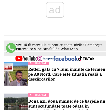
ad
Vrei să fii mereu la curent cu toate știrile? Urmărește
Puterea.ro și pe canalul de WhatsApp
ACTUALITATE
Retter, gata cu 7 luni înainte de termen
pe A0 Nord. Care este situația reală a
descărcărilor
ACTUALITATE
Două azi, două mâine: de ce barjele nu
sunt scufundate toate odată în