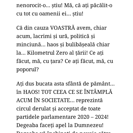
nenorocit-o… știu! Mă, că ați păcălit-o
cu tot cu oamenii ei… știu!
Că din cauza VOASTRĂ avem, chiar
acum, lacrimi și ură, politică și
minciună… haos și bulibășeală chiar
la… Kilometrul Zero al țării! Ce ați
făcut, mă, cu țara? Ce ați făcut, mă, cu
poporul?
Ați dus bucata asta sfântă de pământ…
în HAOS! TOT CEEA CE SE ÎNTÂMPLĂ
ACUM ÎN SOCIETATE… reprezintă
circul derulat și acceptat de toate
partidele parlamentare 2020 – 2024!
Degeaba faceți apel la Dumnezeu!