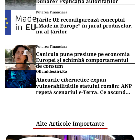
Dunăre? Explicația autorităților
Puterea Financiara
Țările UE reconfigurează conceptul
„Made in Europe” în jurul produselor,
nu al țărilor
Puterea Financiara
Canicula pune presiune pe economia
Europei și schimbă comportamentul
de consum
Oficiuldestiri.ro
Atacurile cibernetice expun
vulnerabilitățile statului român: ANP
repetă scenariul e‑Terra. Ce ascund
comunicările oficiale și cine răspunde
pentru mentenanța IT a instituțiilor
publice
Alte Articole Importante