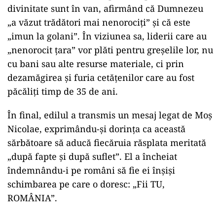
divinitate sunt în van, afirmând că Dumnezeu
„a văzut trădători mai nenorociți” și că este
„imun la golani”. În viziunea sa, liderii care au
„nenorocit țara” vor plăti pentru greșelile lor, nu
cu bani sau alte resurse materiale, ci prin
dezamăgirea și furia cetățenilor care au fost
păcăliți timp de 35 de ani.
În final, edilul a transmis un mesaj legat de Moș
Nicolae, exprimându-și dorința ca această
sărbătoare să aducă fiecăruia răsplata meritată
„după fapte și după suflet”. El a încheiat
îndemnându-i pe români să fie ei înșiși
schimbarea pe care o doresc: „Fii TU,
ROMÂNIA”.