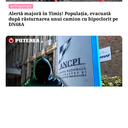
ACTUALITATE
Alertă majoră în Timiș! Populația, evacuată
după răsturnarea unui camion cu hipoclorit pe
DN68A
ECONOMIE
Peste 5.000 de români nu își mai pot cumpăra
casa. Efectul atacului cibernetic de la ANCPI
explicat de un broker