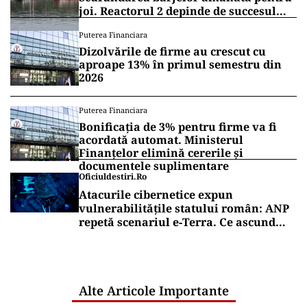
joi. Reactorul 2 depinde de succesul
intervenției
Puterea Financiara
Dizolvările de firme au crescut cu
aproape 13% în primul semestru din
2026
Puterea Financiara
Bonificația de 3% pentru firme va fi
acordată automat. Ministerul
Finanțelor elimină cererile și
documentele suplimentare
Oficiuldestiri.ro
Atacurile cibernetice expun
vulnerabilitățile statului român: ANP
repetă scenariul e‑Terra. Ce ascund
comunicările oficiale și cine răspunde
pentru mentenanța IT a instituțiilor
publice
Alte Articole Importante