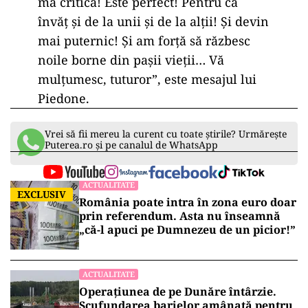
mă critică! Este perfect! Pentru că
învăț și de la unii și de la alții! Și devin
mai puternic! Și am forță să răzbesc
noile borne din pașii vieții… Vă
mulțumesc, tuturor”, este mesajul lui
Piedone.
Vrei să fii mereu la curent cu toate știrile? Urmărește
Puterea.ro și pe canalul de WhatsApp
ACTUALITATE
EXCLUSIV
România poate intra în zona euro doar
prin referendum. Asta nu înseamnă
„că-l apuci pe Dumnezeu de un picior!”
ACTUALITATE
Operațiunea de pe Dunăre întârzie.
Scufundarea barjelor amânată pentru