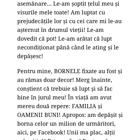
asemănare… Le-am șoptit țelul meu și
visurile mele toate! Am luptat cu
prejudecățile lor și cu cei care mi le-au
așternut în drumul vieții! Le-am
dovedit că pot! Le-am arătat că lupt
necondiționat până când le ating și le
depășesc!
Pentru mine, BORNELE fixate au fost și
au rămas doar decor! Merg înainte,
conștient că trebuie să lupt și să fac
bine în jurul meu! În viață am avut
mereu două repere: FAMILIA și
OAMENII BUNI! Apropos: am depășit și
borna celor un milion de urmăritori,
aici, pe Facebook! Unii ma plac, alții