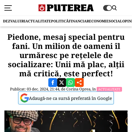
DEZVALUIRI
ACTUALITATE
POLITICĂ
FINANCIAR
ECONOMIE
SOCIAL
OPIN
Piedone, mesaj special pentru
fani. Un milion de oameni îl
urmăresc pe rețelele de
socializare: Unii mă plac, alții
mă critică, este perfect!
Publicat: 03 dec. 2024, 21:44, de
Corina Oprea
, în
ACTUALITATE
Adaugă-ne ca sursă preferată în Google