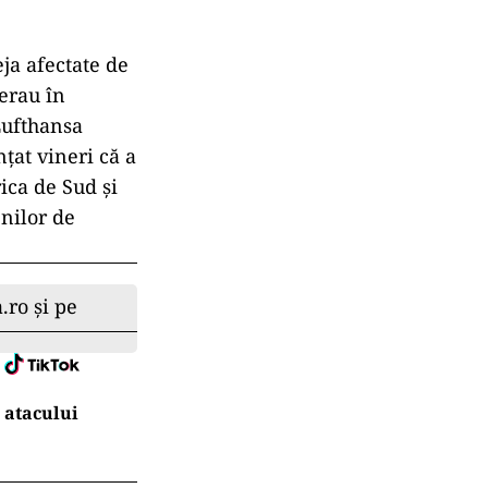
eja afectate de
 erau în
Lufthansa
ţat vineri că a
ica de Sud şi
enilor de
.ro și pe
 atacului