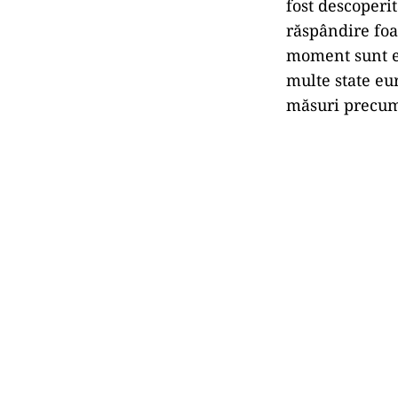
fost descoperit
răspândire foar
moment sunt ef
multe state eu
măsuri precum 