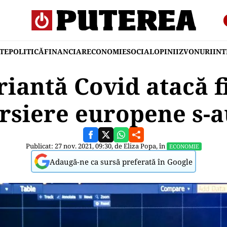
TE
POLITICĂ
FINANCIAR
ECONOMIE
SOCIAL
OPINII
ZVONURI
IN
iantă Covid atacă f
ursiere europene s-a
Publicat: 27 nov. 2021, 09:30, de
Eliza Popa
, în
ECONOMIE
Adaugă-ne ca sursă preferată în Google