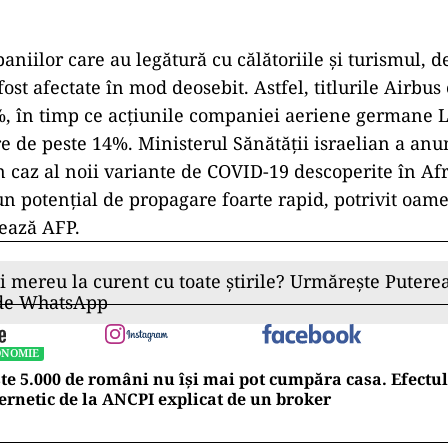
niilor care au legătură cu călătoriile şi turismul, d
st afectate în mod deosebit. Astfel, titlurile Airbus
%, în timp ce acţiunile companiei aeriene germane 
re de peste 14%. Ministerul Sănătăţii israelian a anun
un caz al noii variante de COVID-19 descoperite în Afr
un potenţial de propagare foarte rapid, potrivit oam
mează AFP.
ii mereu la curent cu toate știrile? Urmărește Puterea
 de WhatsApp
ONOMIE
te 5.000 de români nu își mai pot cumpăra casa. Efectul
ernetic de la ANCPI explicat de un broker