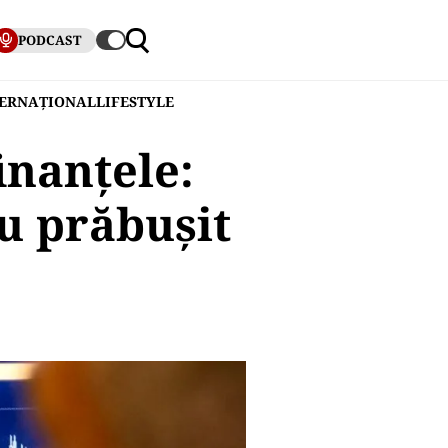
PODCAST
TERNAȚIONAL
LIFESTYLE
inanțele:
u prăbuşit