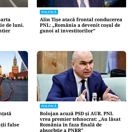
POLITICĂ
oarta
Alin Tișe atacă frontal conducerea
ie de luni.
PNL: „România a devenit coșul de
ntier
gunoi al investitorilor”
POLITICĂ
nțată
Bolojan acuză PSD și AUR. PNL
vrea premier tehnocrat: „Au lăsat
ii false
România în faza finală de
absorbţie a PNRR”