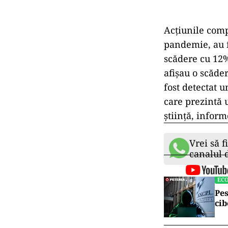
Acţiunile compa
pandemie, au fo
scădere cu 12
afişau o scăde
fost detectat 
care prezintă 
ştiinţă, infor
Vrei să f
canalul
EC
Pes
cib