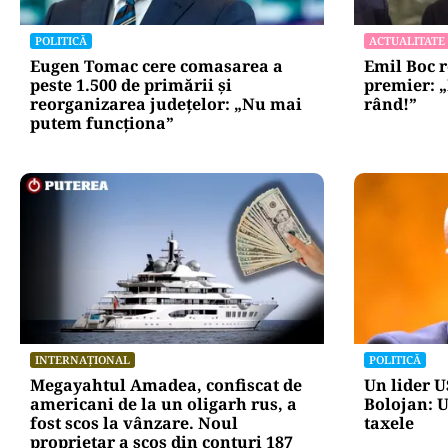
POLITICĂ
ACTUALITATE
Eugen Tomac cere comasarea a
Emil Boc 
peste 1.500 de primării și
premier: „
reorganizarea județelor: „Nu mai
rând!”
putem funcționa”
INTERNAȚIONAL
POLITICĂ
Megayahtul Amadea, confiscat de
Un lider US
americani de la un oligarh rus, a
Bolojan: U
fost scos la vânzare. Noul
taxele
proprietar a scos din conturi 187