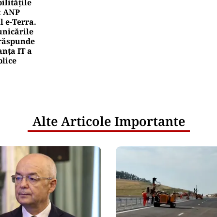
litățile
: ANP
l e‑Terra.
nicările
e răspunde
nța IT a
blice
Alte Articole Importante