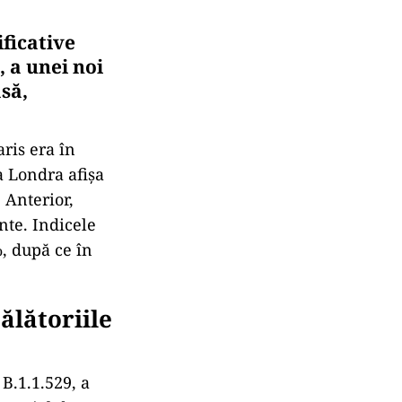
ficative
, a unei noi
să,
aris era în
a Londra afişa
 Anterior,
nte. Indicele
%, după ce în
ălătoriile
B.1.1.529, a