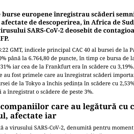
e burse europene înregistrau scăderi semni
d afectate de descoperirea, în Africa de Sud
virusului SARS-CoV-2 deosebit de contagioa
FP.
8:22 GMT, indicele principal CAC 40 al bursei de la P
0% până la 6.764,80 de puncte, în timp ce bursa de l
,31% iar cea de la Frankfurt era în scădere cu 3,19%.
ce au fost primele care au înregistrat scăderi importa
ursei de la Tokyo a închis şedinţa în scădere cu 2,53
i a înregistrat o scădere de peste 3%.
 companiilor care au legătură cu c
l, afectate iar
ă a virusului SARS-CoV-2, denumită pentru moment 