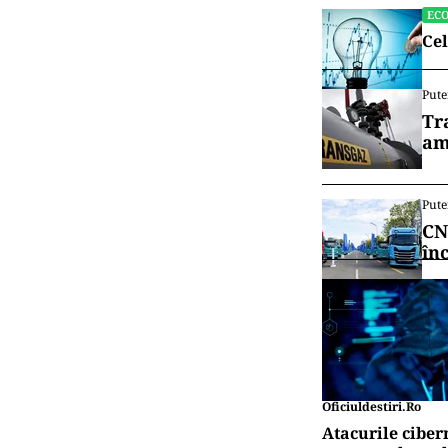
EC
Cel
Pute
Tr
am
Pute
CN
în
Oficiuldestiri.ro
Atacurile ciber