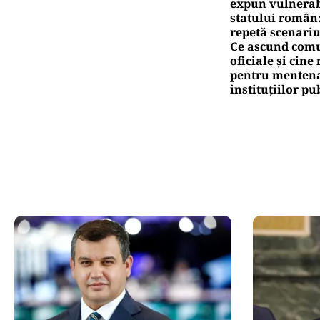
expun vulnerabi
statului român
repetă scenariu
Ce ascund comu
oficiale și cin
pentru mentena
instituțiilor pu