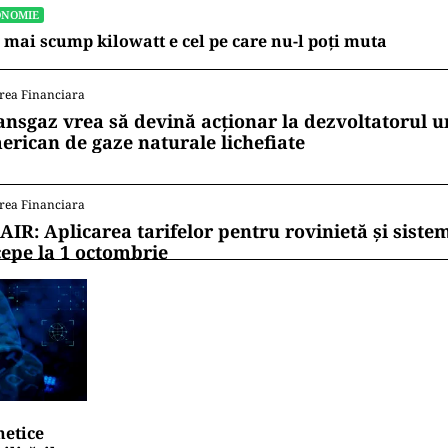
ONOMIE
 mai scump kilowatt e cel pe care nu-l poți muta
rea Financiara
ansgaz vrea să devină acționar la dezvoltatorul u
erican de gaze naturale lichefiate
rea Financiara
AIR: Aplicarea tarifelor pentru rovinietă și siste
cepe la 1 octombrie
netice