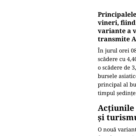
Principalel
vineri, fiin
variante a 
transmite A
În jurul orei 0
scădere cu 4,4
o scădere de 3
bursele asiati
principal al b
timpul şedinţe
Acţiunile
şi turismu
O nouă variant