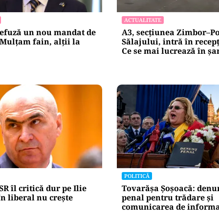
ACTUALITATE
refuză un nou mandat de
A3, secțiunea Zimbor–P
Mulțam fain, alții la
Sălajului, intră în recepț
Ce se mai lucrează în șa
POLITICĂ
R îl critică dur pe Ilie
Tovarășa Șoșoacă: denu
n liberal nu crește
penal pentru trădare și
comunicarea de informaț