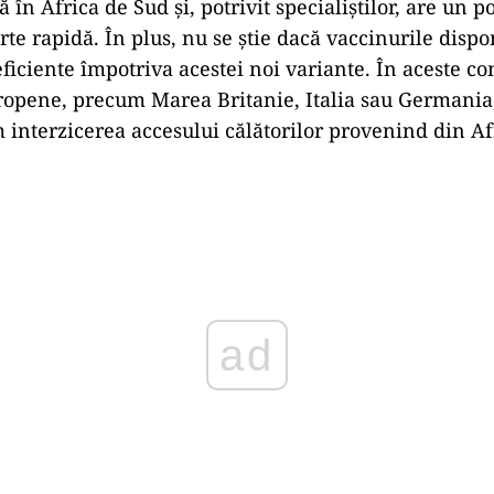
ă în Africa de Sud şi, potrivit specialiştilor, are un p
te rapidă. În plus, nu se ştie dacă vaccinurile dispo
iciente împotriva acestei noi variante. În aceste con
ropene, precum Marea Britanie, Italia sau Germania,
interzicerea accesului călătorilor provenind din Af
ad