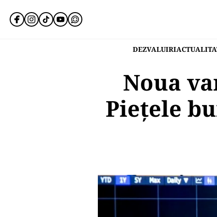
DEZVALUIRI
ACTUALITA
Noua var
Pieţele b